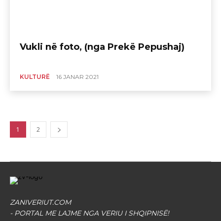
Vukli në foto, (nga Prekë Pepushaj)
KULTURË
16 JANAR 2021
1
2
ZANIVERIUT.COM
- PORTAL ME LAJME NGA VERIU I SHQIPNISË!