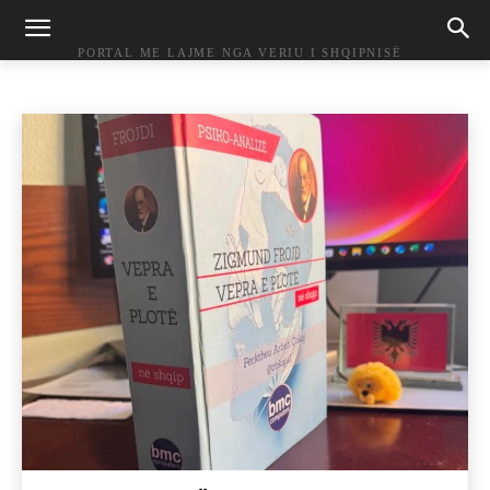
ZANIVERIUT.COM
KULTURË
PORTAL ME LAJME NGA VERIU I SHQIPNISË
Histori
Lajme
Muzikë
Opinione
Pakategori
Kreu
Kulturë