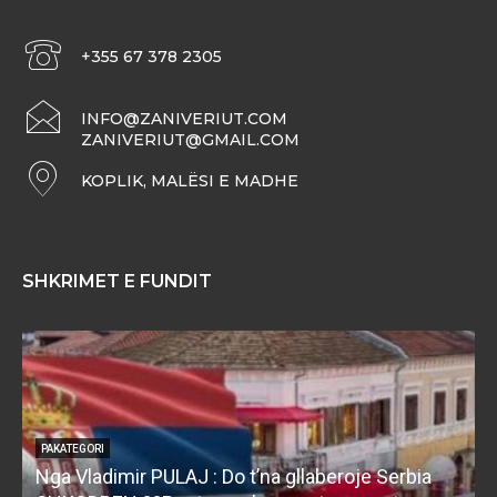
+355 67 378 2305
INFO@ZANIVERIUT.COM
ZANIVERIUT@GMAIL.COM
KOPLIK, MALËSI E MADHE
SHKRIMET E FUNDIT
PAKATEGORI
Nga Vladimir PULAJ : Do t’na gllaberoje Serbia
l