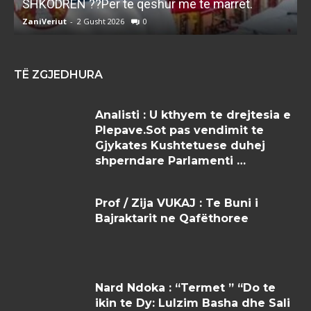
SHKODREN ??Per te qeshur me te marret.
k
ZaniVeriut
-
2 Gusht 2026
0
Z
TË ZGJEDHURA
Analisti : U kthyem te drejtesia e
Plepave.Sot pas vendimit te
Gjykates Kushtetuese duhej
shperndare Parlamenti …
Prof / Zija VUKAJ : Te Buni i
Bajraktarit ne Qafëthoree
Nard Ndoka : “Termet ” “Do te
ikin te Dy: Lulzim Basha dhe Sali