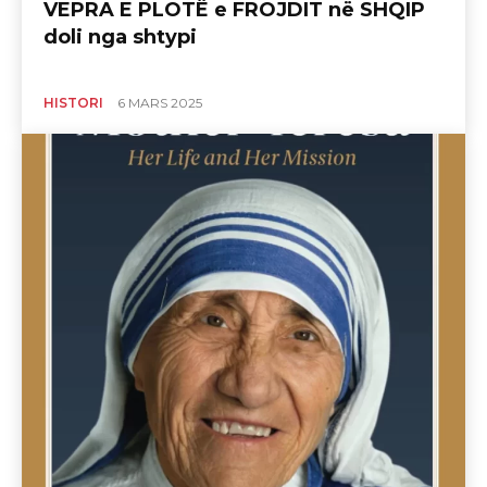
VEPRA E PLOTË e FROJDIT në SHQIP
doli nga shtypi
HISTORI
6 MARS 2025