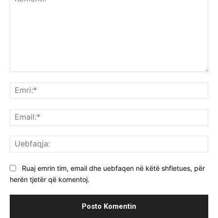
Komenti:
Emr
Ema
Ue
Ruaj emrin tim, email dhe uebfaqen në këtë shfletues, për
herën tjetër që komentoj.