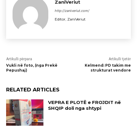
ZaniVeriut
http://zaniveriut.com/
Editor, ZaniVeriut
Artikulli përpara
Artikulli tjetër
Vukli në foto, (nga Prekë
Kelmend: PD takim me
Pepushaj)
strukturat vendore
RELATED ARTICLES
VEPRA E PLOTË e FROJDIT në
SHQIP doli nga shtypi