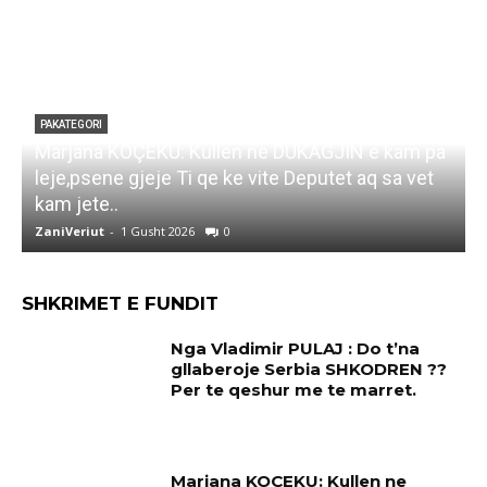
PAKATEGORI
Marjana KOÇEKU: Kullen ne DUKAGJIN e kam pa
F
leje,psene gjeje Ti qe ke vite Deputet aq sa vet
i
kam jete..
ZaniVeriut
-
1 Gusht 2026
0
Z
SHKRIMET E FUNDIT
Nga Vladimir PULAJ : Do t’na
gllaberoje Serbia SHKODREN ??
Per te qeshur me te marret.
Marjana KOÇEKU: Kullen ne