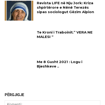
Revista LIFE në Nju Jork: Kriza
shpirtërore e Nënë Terezës
sipas sociologut Gëzim Alpion
Te Kroni i Traboinit.” VERA NE
MALESI “
Me 8 Gusht 2021 : Logu i
Bjeshkeve ..
PËRGJIGJE