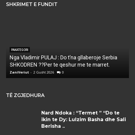
SHKRIMET E FUNDIT
PAKATEGORI
Nga Vladimir PULAJ : Do t’na gllaberoje Serbia
l
SHKODREN ??Per te qeshur me te marret.
k
ZaniVeriut
-
2 Gusht 2026
0
Z
TË ZGJEDHURA
Nard Ndoka : “Termet ” “Do te
ikin te Dy: Lulzim Basha dhe Sali
Berisha ..