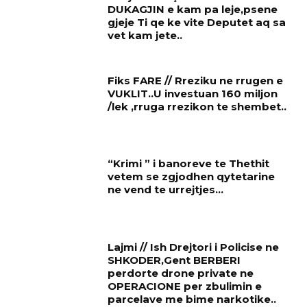
DUKAGJIN e kam pa leje,psene
gjeje Ti qe ke vite Deputet aq sa
vet kam jete..
Fiks FARE // Rreziku ne rrugen e
VUKLIT..U investuan 160 miljon
/lek ,rruga rrezikon te shembet..
“Krimi ” i banoreve te Thethit
vetem se zgjodhen qytetarine
ne vend te urrejtjes…
Lajmi // Ish Drejtori i Policise ne
SHKODER,Gent BERBERI
perdorte drone private ne
OPERACIONE per zbulimin e
parcelave me bime narkotike..