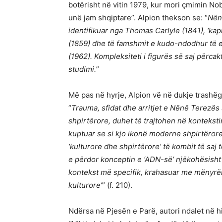
botërisht në vitin 1979, kur mori çmimin Nob
unë jam shqiptare”. Alpion thekson se: “
Nënë
identifikuar nga Thomas Carlyle (1841), ‘kapi
(1859) dhe të famshmit e kudo-ndodhur të e
(1962). Kompleksiteti i figurës së saj përcak
studimi.
”
Më pas në hyrje, Alpion vë në dukje trashë
“
Trauma, sfidat dhe arritjet e Nënë Terezës
shpirtërore, duhet të trajtohen në konteksti
kuptuar se si kjo ikonë moderne shpirtëror
‘kulturore dhe shpirtërore’ të kombit të saj t
e përdor konceptin e ‘ADN-së’ nj
ë
koh
ë
sisht
kontekst më specifik, krahasuar me mënyrën
kulturore’
” (f. 210).
Ndërsa në Pjesën e Parë, autori ndalet në h