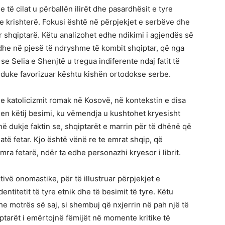
me të cilat u përballën ilirët dhe pasardhësit e tyre
 e krishterë. Fokusi është në përpjekjet e serbëve dhe
r shqiptarë. Këtu analizohet edhe ndikimi i agjendës së
dhe në pjesë të ndryshme të kombit shqiptar, që nga
 se Selia e Shenjtë u tregua indiferente ndaj fatit të
, duke favorizuar kështu kishën ortodokse serbe.
 e katolicizmit romak në Kosovë, në kontekstin e disa
hen këtij besimi, ku vëmendja u kushtohet kryesisht
 dukje faktin se, shqiptarët e marrin për të dhënë që
 atë fetar. Kjo është vënë re te emrat shqip, që
emra fetarë, ndër ta edhe personazhi kryesor i librit.
tivë onomastike, për të illustruar përpjekjet e
entitetit të tyre etnik dhe të besimit të tyre. Këtu
e motrës së saj, si shembuj që nxjerrin në pah një të
tarët i emërtojnë fëmijët në momente kritike të