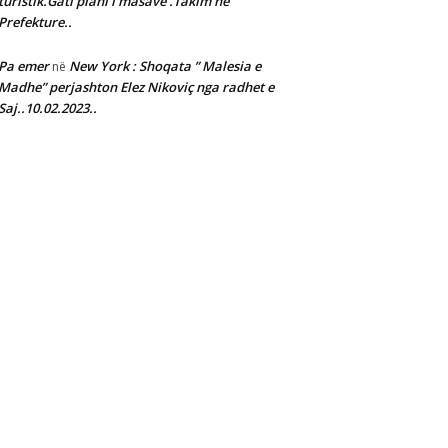
turistik.Gati plani i masave .Takim ne
Prefekture..
Pa emer
New York : Shoqata ” Malesia e
në
Madhe” perjashton Elez Nikoviç nga radhet e
Saj..10.02.2023..