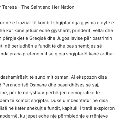
torinë e trazuar të kombit shqiptar nga gjysma e dytë e
ohë kur kanë jetuar edhe gjyshërit, prindërit, vëllai dhe
 përpjekjet e Greqisë dhe Jugosllavisë për pastrimin
rët, në periudhën e fundit të dhe pas shembjes së
da prapa pretendimit se gjoja shqiptarët kanë ardhur
i ‘dashamirësit’ të sundimit osman. Ai ekspozon disa
të Perandorisë Osmane dhe pasardhëses së saj,
inë, për të ndryshuar përbërjen demografike të
ë dëm të kombit shqiptar. Duke u mbështetur në disa
isë në katër shekujt e fundit, kapitulli i tretë eksploron
e modernë, ku jepet edhe një përmbledhje e rrënjëve