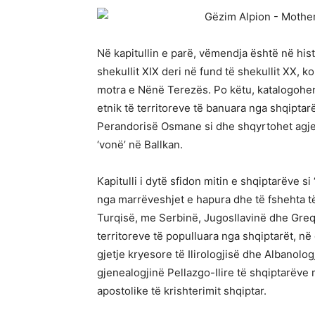
Në kapitullin e parë, vëmendja është në his
shekullit XIX deri në fund të shekullit XX, k
motra e Nënë Terezës. Po këtu, katalogohen
etnik të territoreve të banuara nga shqipta
Perandorisë Osmane si dhe shqyrtohet agjen
‘vonë’ në Ballkan.
Kapitulli i dytë sfidon mitin e shqiptarëve s
nga marrëveshjet e hapura dhe të fshehta 
Turqisë, me Serbinë, Jugosllavinë dhe Greq
territoreve të populluara nga shqiptarët, n
gjetje kryesore të Ilirologjisë dhe Albanologj
gjenealogjinë Pellazgo-Ilire të shqiptarëv
apostolike të krishterimit shqiptar.