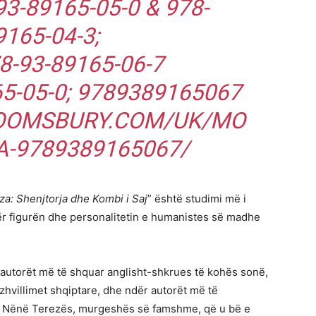
93-89165-05-0 & 978-
165-04-3;
8-93-89165-06-7
65-05-0; 9789389165067
OOMSBURY.COM/UK/MO
A-9789389165067/
a: Shenjtorja dhe Kombi i Saj
” është studimi më i
për figurën dhe personalitetin e humanistes së madhe
 autorët më të shquar anglisht-shkrues të kohës sonë,
zhvillimet shqiptare, dhe ndër autorët më të
th Nënë Terezës, murgeshës së famshme, që u bë e