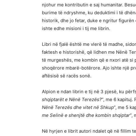
njohur me kontributin e saj humanitar. Besu
burime të ndryshme, ku deduktimi i të dhënav
historik, dhe jo fetar, duke e ngritur figur
ishte edhe misioni i tij me librin.
Libri në fjalë është me vlerë të madhe, si
faktesh e historishë, që lidhen me Nënë Ter
të murgeshës, me kombin që e nxori atë si 
shoqërore mbarë-botërore. Ajo ishte një pr
aftësisë së racës sonë.
Alpion e ndan librin e tij në 3 pjesë, ku për
shqiptarët e Nënë Terezës?
”, me 6 kapituj. 
Nënë Terezës dhe vitet në Shkup
”, me 5 kap
me Selinë e shenjtë dhe kombin shqiptar
”, 
Në hyrjen e librit autori ndalet që në fillim 