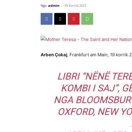
Nga
admin
-
19 Korrik 2021
Arben Çokaj
, Frankfurt am Main,
19 korrik 
LIBRI “NËNË TE
KOMBI I SAJ”, 
NGA BLOOMSBURY
OXFORD, NEW YOR