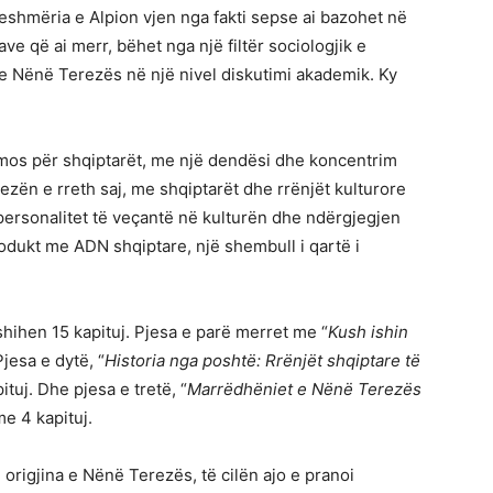
eshmëria e Alpion vjen nga fakti sepse ai bazohet në
e që ai merr, bëhet nga një filtër sociologjik e
ën e Nënë Terezës në një nivel diskutimi akademik. Ky
domos për shqiptarët, me një dendësi dhe koncentrim
ezën e rreth saj, me shqiptarët dhe rrënjët kulturore
personalitet të veçantë në kulturën dhe ndërgjegjen
odukt me ADN shqiptare, një shembull i qartë i
fshihen 15 kapituj. Pjesa e parë merret me “
Kush ishin
Pjesa e dytë, “
Historia nga poshtë: Rrënjët shqiptare të
ituj. Dhe pjesa e tretë, “
Marrëdhëniet e Nënë Terezës
me 4 kapituj.
te origjina e Nënë Terezës, të cilën ajo e pranoi