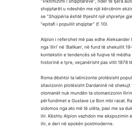
“Viktimizimi i shqiptarëve”
, ndër të tjera auto
shqiptarët u ndeshën me një kërcënim ekzist
se “
Shqipëria është thjesht një shprehje gj
“epitafi i popullit shqiptar” (f. 10).
Alpion i referohet më pas edhe Aleksander La
nga ‘
Iliri
’ në ‘
Ballkan
’, në fund të shekullit 1
kontekstin e tendencës së fuqive të mëdha të
historinë e tyre, veçanërisht pas vitit 1878 t
Roma dështoi ta latinizonte plotësisht popul
sllavizonin plotësisht Dardaninë në shekujt
otomanët nuk mundën ta otomanizonin Ilirinë
përfundimet e Gustave Le Bon mbi racat. Raca
sidomos nga ato më të ulëta, pasi me sa duk
ilir. Kështu Alpion vazhdon me ekspozimin e
ilir, e deri në epokën postmoderne.