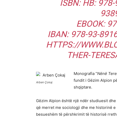
ISBN: HB: 978-
9389
EBOOK: 97
IBAN: 978-93-891
HTTPS://WWW.BL
THER-TERES
Monografia ”
Nënë Terez
fundit i Gëzim Alpion 
Arben Çokaj
shqiptare.
Gëzim Alpion është një ndër studiuesit dhe
që merret me sociologji dhe me historinë e 
besueshëm të përshkrimit të historisë rre