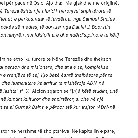
el për paqe në Oslo. Ajo tha: “Me gjak dhe me origjinë,
 Tereza është një hibrid i ‘heronjve’ shpirtërorë të
tenët’ e p
ë
rkushtuar të lavdëruar nga Samuel Smiles
pokës së medias, të qortuar nga Daniel J. Boorstin
ton natyrën multidisiplinare dhe ndërdisiplinore të këtij
giminë etno-kulturore të Nënë Terezës dhe thekson:
 si person dhe misionare, dhe ana e saj komplekse
n e rrënjëve të saj. Kjo bazë është thelbësore për të
e dhe humanitare ka arritur të mishërojë ADN-në
ë
lasht
ë
” (f. 3). Alpion sqaron se “[
n
]
ë këtë studim, unë
 në kuptim kulturor dhe shpirtëror, si dhe në një
 se si Gurnek Bains e përdor atë kur trajton ‘ADN-në
istorinë hershme të shqiptarëve. Në kapitullin e parë,