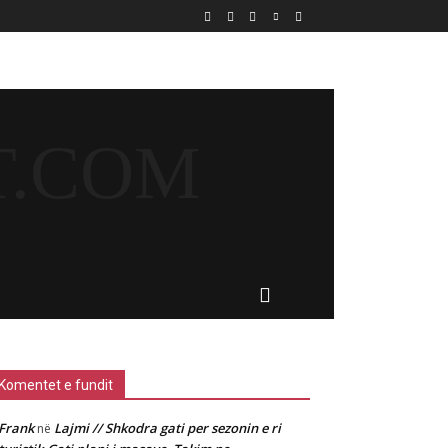
T.COM
MORE
Komentet e fundit
Frank
Lajmi // Shkodra gati per sezonin e ri
në