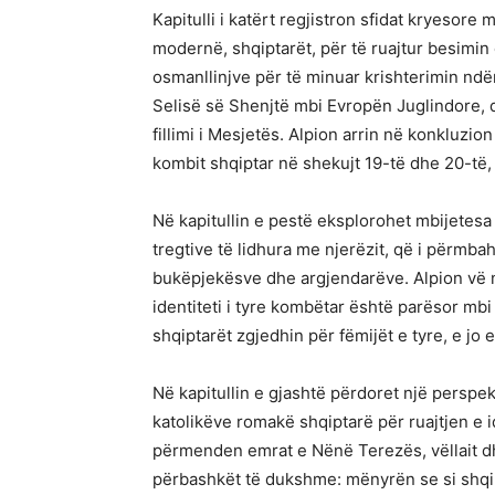
Kapitulli i katërt regjistron sfidat kryesore 
modernë, shqiptarët, për të ruajtur besimin
osmanllinjve për të minuar krishterimin ndë
Selisë së Shenjtë mbi Evropën Juglindore, 
fillimi i Mesjetës. Alpion arrin në konkluzion
kombit shqiptar në shekujt 19-të dhe 20-të
Në kapitullin e pestë eksplorohet mbijetesa
tregtive të lidhura me njerëzit, që i përmba
bukëpjekësve dhe argjendarëve. Alpion vë në
identiteti i tyre kombëtar është parësor mbi
shqiptarët zgjedhin për fëmijët e tyre, e jo 
Në kapitullin e gjashtë përdoret një perspek
katolikëve romakë shqiptarë për ruajtjen e id
përmenden emrat e Nënë Terezës, vëllait dh
përbashkët të dukshme: mënyrën se si shqip