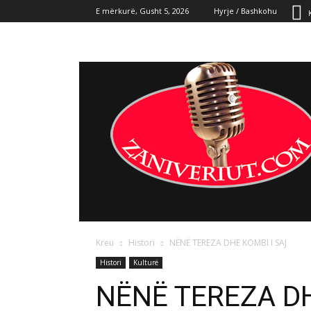
E mërkurë, Gusht 5, 2026
Hyrje / Bashkohu
KREU
LAJME
POLIT
Kreu
Histori
NËNË TEREZA DHE KOMBI I SAJ
Histori
Kulturë
NËNË TEREZA DH