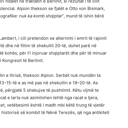
ri ndalet në traktatin e Berlinit, si rezultat i të cilit
encial. Alpion thekson se fjalët e Otto von Bismark,
eografike: nuk ka komb shqiptar
”, mund të ishin bërë
mbert, i cili pretendon se alternimi i emrit të rajonit
9-të dhe në fillim të shekullit 20-të, duhet parë në
 kohës, për t’i injoruar shqiptarët dhe për të minuar
ë Kongresit të Berlinit.
lin e Ilirisë, thekson Alpion. Serbët nuk mundën ta
 13-15-të e as më pas në shekullin e 19–20-të. As
, përgjatë 5 shekujve të pushtimit. Këtu vijmë te
t e larta nuk asimilohen lehtë nga racat e tjera,
et, vetëbesimi është i madh mbi këtë trung të vjetër
 historisë së kombit të Nënë Terezës, që nga antikiteti