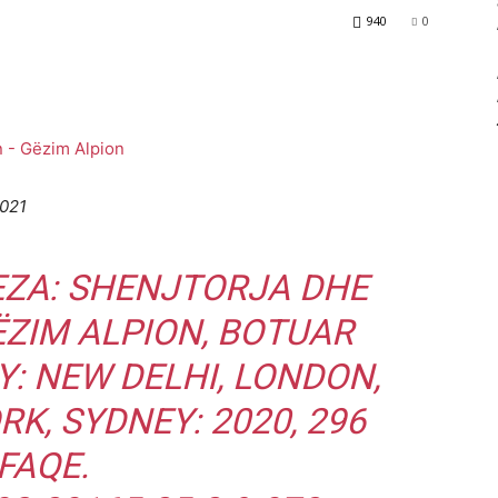
940
0
2021
REZA: SHENJTORJA DHE
GËZIM ALPION, BOTUAR
: NEW DELHI, LONDON,
K, SYDNEY: 2020, 296
FAQE.