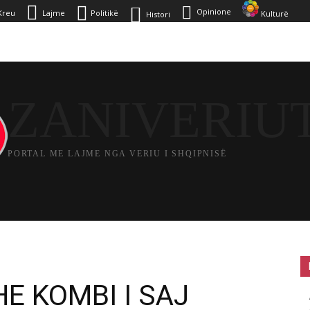
Opinione
Kreu
Lajme
Politikë
Kulturë
Histori
ZANIVERIU
PORTAL ME LAJME NGA VERIU I SHQIPNISË
IKË
HISTORI
OPINIONE
KULTURË
E KOMBI I SAJ