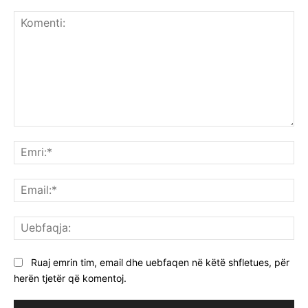
Komenti:
Emr
Ema
Ue
Ruaj emrin tim, email dhe uebfaqen në këtë shfletues, për
herën tjetër që komentoj.