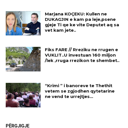
Marjana KOÇEKU: Kullen ne
DUKAGJIN e kam pa leje,psene
gjeje Ti qe ke vite Deputet aq sa
vet kam jete..
Fiks FARE // Rreziku ne rrugen e
VUKLIT..U investuan 160 miljon
/lek ,rruga rrezikon te shembet..
“Krimi ” i banoreve te Thethit
vetem se zgjodhen qytetarine
ne vend te urrejtjes…
PËRGJIGJE