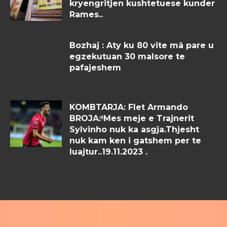
kryengritjen kushtetuese kunder
Rames..
Bozhaj : Aty ku 80 vite mâ pare u
egzekutuan 30 malsore te
pafajeshem
KOMBTARJA: Flet Armando
BROJA:⁸Mes meje e Trajnerit
Sylvinho nuk ka asgja.Thjesht
nuk kam ken i gatshem per te
luajtur..19.11.2023 .