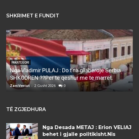
SHKRIMET E FUNDIT
PAKATEGORI
Nga Vladimir PULAJ : Do t’na gllaberoje Serbia
l
SHKODREN ??Per te qeshur me te marret.
k
ZaniVeriut
-
2 Gusht 2026
0
Z
TË ZGJEDHURA
Nga Desada METAJ : Erion VELIAJ
behet i gjalle politikisht.Nis