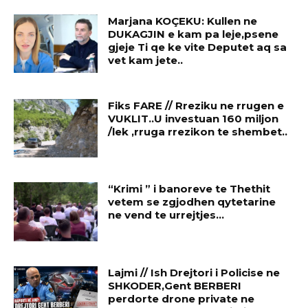
Marjana KOÇEKU: Kullen ne
DUKAGJIN e kam pa leje,psene
gjeje Ti qe ke vite Deputet aq sa
vet kam jete..
Fiks FARE // Rreziku ne rrugen e
VUKLIT..U investuan 160 miljon
/lek ,rruga rrezikon te shembet..
“Krimi ” i banoreve te Thethit
vetem se zgjodhen qytetarine
ne vend te urrejtjes…
Lajmi // Ish Drejtori i Policise ne
SHKODER,Gent BERBERI
perdorte drone private ne