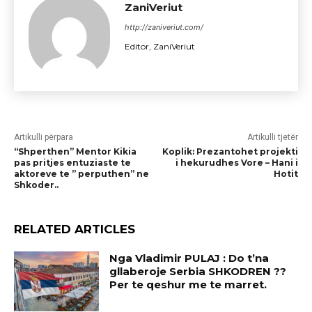
ZaniVeriut
http://zaniveriut.com/
Editor, ZaniVeriut
Artikulli përpara
Artikulli tjetër
“Shperthen” Mentor Kikia
Koplik: Prezantohet projekti
pas pritjes entuziaste te
i hekurudhes Vore – Hani i
aktoreve te ” perputhen” ne
Hotit
Shkoder..
RELATED ARTICLES
Nga Vladimir PULAJ : Do t’na
gllaberoje Serbia SHKODREN ??
Per te qeshur me te marret.