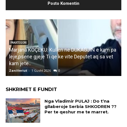
PAKATEGORI
Marjana KOÇEKU: Kullen ne DUKAGJIN e kam pa
F
leje,psene gjeje Ti qe ke vite Deputet aq sa vet
i
kam jete..
ZaniVeriut
-
1 Gusht 2026
0
Z
SHKRIMET E FUNDIT
Nga Vladimir PULAJ : Do t’na
gllaberoje Serbia SHKODREN ??
Per te qeshur me te marret.