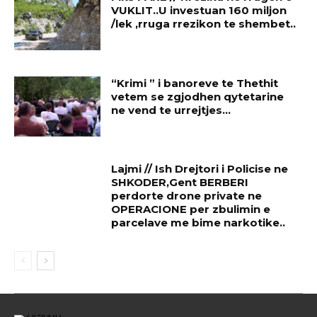
VUKLIT..U investuan 160 miljon
/lek ,rruga rrezikon te shembet..
“Krimi ” i banoreve te Thethit
vetem se zgjodhen qytetarine
ne vend te urrejtjes…
Lajmi // Ish Drejtori i Policise ne
SHKODER,Gent BERBERI
perdorte drone private ne
OPERACIONE per zbulimin e
parcelave me bime narkotike..