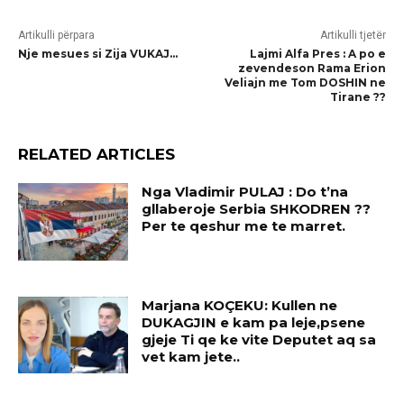
Artikulli përpara
Artikulli tjetër
Nje mesues si Zija VUKAJ…
Lajmi Alfa Pres : A po e
zevendeson Rama Erion
Veliajn me Tom DOSHIN ne
Tirane ??
RELATED ARTICLES
Nga Vladimir PULAJ : Do t’na
gllaberoje Serbia SHKODREN ??
Per te qeshur me te marret.
Marjana KOÇEKU: Kullen ne
DUKAGJIN e kam pa leje,psene
gjeje Ti qe ke vite Deputet aq sa
vet kam jete..