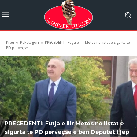
Kreu
Pakategori
PRECEDENTI: Futja e Ilir Metes ne listat e sigurta te
PD perveçse...
PRECEDENTI: Futja e Ilir Metes ne listat e
sigurta te PD perveçse e ben Deputet i jep