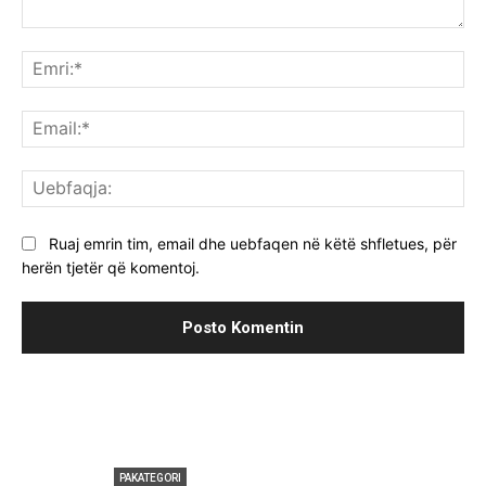
Komenti:
Emr
Ema
Ue
Ruaj emrin tim, email dhe uebfaqen në këtë shfletues, për
herën tjetër që komentoj.
PAKATEGORI