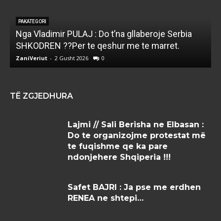
PAKATEGORI
Nga Vladimir PULAJ : Do t’na gllaberoje Serbia
l
SHKODREN ??Per te qeshur me te marret.
k
ZaniVeriut
-
2 Gusht 2026
0
Z
TË ZGJEDHURA
Lajmi // Sali Berisha ne Elbasan :
Do te organizojme protestat më
te fuqishme qe ka pare
ndonjehere Shqiperia !!!
Safet BAJRI : Ja pse me erdhen
RENEA ne shtepi…