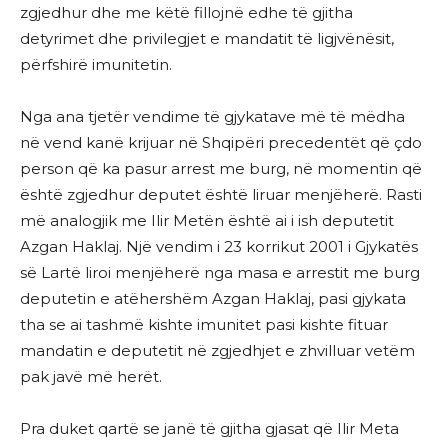
zgjedhur dhe me këtë fillojnë edhe të gjitha
detyrimet dhe privilegjet e mandatit të ligjvënësit,
përfshirë imunitetin.
Nga ana tjetër vendime të gjykatave më të mëdha
në vend kanë krijuar në Shqipëri precedentët që çdo
person që ka pasur arrest me burg, në momentin që
është zgjedhur deputet është liruar menjëherë. Rasti
më analogjik me Ilir Metën është ai i ish deputetit
Azgan Haklaj. Një vendim i 23 korrikut 2001 i Gjykatës
së Lartë liroi menjëherë nga masa e arrestit me burg
deputetin e atëhershëm Azgan Haklaj, pasi gjykata
tha se ai tashmë kishte imunitet pasi kishte fituar
mandatin e deputetit në zgjedhjet e zhvilluar vetëm
pak javë më herët.
Pra duket qartë se janë të gjitha gjasat që Ilir Meta