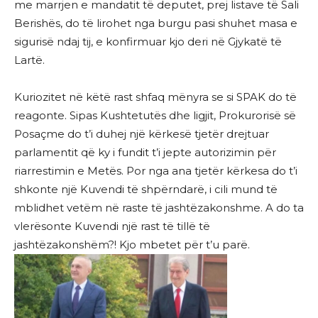
me marrjen e mandatit të deputet, prej listave të Sali
Berishës, do të lirohet nga burgu pasi shuhet masa e
sigurisë ndaj tij, e konfirmuar kjo deri në Gjykatë të
Lartë.
Kuriozitet në këtë rast shfaq mënyra se si SPAK do të
reagonte. Sipas Kushtetutës dhe ligjit, Prokurorisë së
Posaçme do t’i duhej një kërkesë tjetër drejtuar
parlamentit që ky i fundit t’i jepte autorizimin për
riarrestimin e Metës. Por nga ana tjetër kërkesa do t’i
shkonte një Kuvendi të shpërndarë, i cili mund të
mblidhet vetëm në raste të jashtëzakonshme. A do ta
vlerësonte Kuvendi një rast të tillë të
jashtëzakonshëm?! Kjo mbetet për t’u parë.