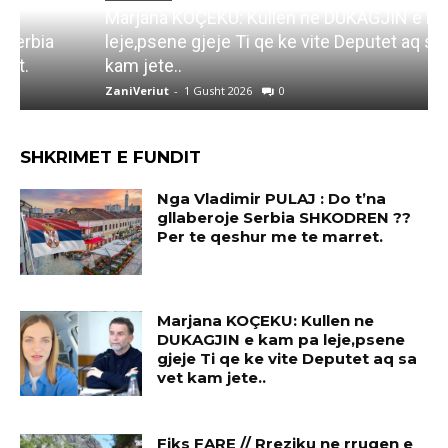
Marjana KOÇEKU: Kullen ne DUKAGJIN e kam pa
F
leje,psene gjeje Ti qe ke vite Deputet aq sa vet
i
kam jete..
ZaniVeriut
-
1 Gusht 2026
0
Z
SHKRIMET E FUNDIT
Nga Vladimir PULAJ : Do t’na
gllaberoje Serbia SHKODREN ??
Per te qeshur me te marret.
Marjana KOÇEKU: Kullen ne
DUKAGJIN e kam pa leje,psene
gjeje Ti qe ke vite Deputet aq sa
vet kam jete..
Fiks FARE // Rreziku ne rrugen e