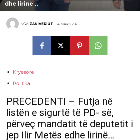
dhe lirine ..
NGA
ZANIVERIUT
4 MARS 2025
Kryesore
Politika
PRECEDENTI – Futja në
listën e sigurtë të PD- së,
përveç mandatit të deputetit i
jep Ilir Metës edhe lirinë…