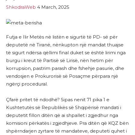
ShkodraWeb
4 March, 2025
Futja e Ilir Metës në listën e sigurtë të PD- së për
deputetë në Tiranë, nënkupton një mandat thuajse
të sigurt ndërsa qëllimi final duket se është lirimi nga
burgu i kreut të Partisë së Lirisë, nën hetim për
korrupsion, pastrim parash dhe fshehje pasurie, dhe
vendosjen e Prokurorisë së Posaçme përpara një
ngërçi procedural.
Çfarë pritet të ndodhë? Sipas nenit 71 pika 1 e
Kushtetutës së Republikës së Shqipërisë mandati i
deputetit fillon ditën që ai shpallet i zgjedhur nga
komisioni përkatës i zgjedhjeve. Pra ditën që KQZ bën
shpërndarjen zyrtare të mandateve, deputeti quhet i