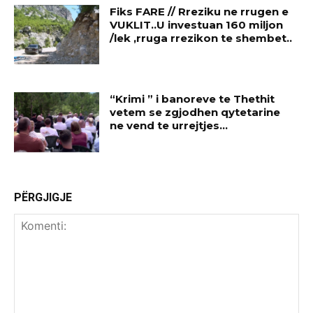
Fiks FARE // Rreziku ne rrugen e
VUKLIT..U investuan 160 miljon
/lek ,rruga rrezikon te shembet..
“Krimi ” i banoreve te Thethit
vetem se zgjodhen qytetarine
ne vend te urrejtjes…
PËRGJIGJE