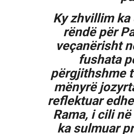
Ky zhvillim ka
rëndë për Pa
veçanërisht n
fushata p
përgjithshme t
mënyrë jozyrta
reflektuar edhe
Rama, i cili në 
ka sulmuar p