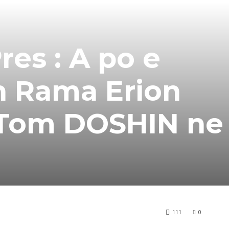
res : A po e
 Rama Erion
 Tom DOSHIN ne
111
0