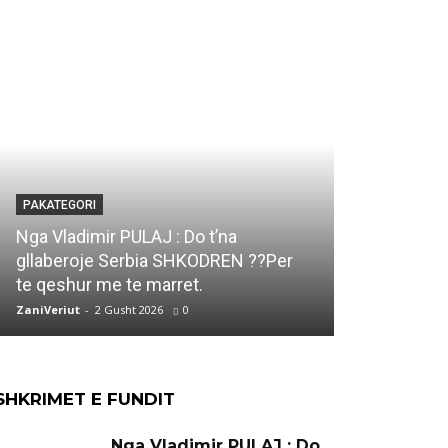
PAKATEGORI
PAKATEGORI
Marjana KO
Nga Vladimir PULAJ : Do t’na
DUKAGJIN e
gllaberoje Serbia SHKODREN ??Per
Ti qe ke vi
te qeshur me te marret.
jete..
ZaniVeriut
-
2 Gusht 2026
0
ZaniVeriut
-
1 
SHKRIMET E FUNDIT
Nga Vladimir PULAJ : Do