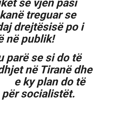
uket se vjen pasi
 kanë treguar se
daj drejtësisë po i
ë në publik!
u parë se si do të
dhjet në Tiranë dhe
e ky plan do të
për socialistët.