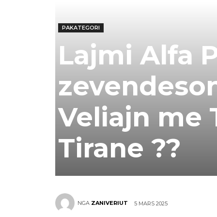
PAKATEGORI
Lajmi Alfa P
zevendeson
Veliajn me
Tirane ??
NGA
ZANIVERIUT
5 MARS 2025