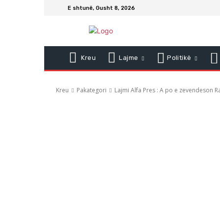
E shtunë, Gusht 8, 2026
Kreu
Lajme
Politikë
Kreu
Pakategori
Lajmi Alfa Pres : A po e zevendeson Ra