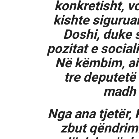
konkretisht, vo
kishte siguruar
Doshi, duke 
pozitat e social
Në këmbim, ai
tre deputetë
madh 
Nga ana tjetër,
zbut qëndrim