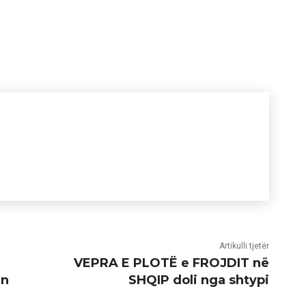
Artikulli tjetër
VEPRA E PLOTË e FROJDIT në
en
SHQIP doli nga shtypi