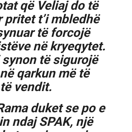
tat që Veliaj do të
 pritet t’i mbledhë
synuar të forcojë
istëve në kryeqytet.
 synon të sigurojë
 në qarkun më të
të vendit.
 Rama duket se po e
in ndaj SPAK, një