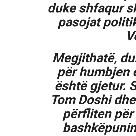
duke shfaqur sh
pasojat politi
Ve
Megjithatë, du
për humbjen e
është gjetur. 
Tom Doshi dhe 
përfliten pë
bashkëpunim