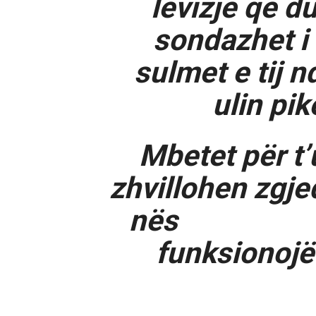
lëvizje që d
sondazhet i
sulmet e tij n
ulin pik
Mbetet për t’
zhvillohen zgje
nës
funksionojë 