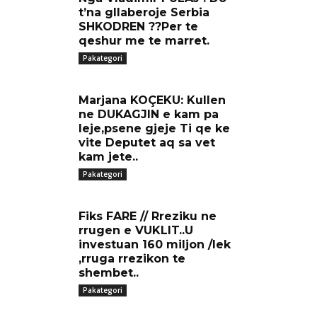
t’na gllaberoje Serbia
SHKODREN ??Per te
qeshur me te marret.
Pakategori
Marjana KOÇEKU: Kullen
ne DUKAGJIN e kam pa
leje,psene gjeje Ti qe ke
vite Deputet aq sa vet
kam jete..
Pakategori
Fiks FARE // Rreziku ne
rrugen e VUKLIT..U
investuan 160 miljon /lek
,rruga rrezikon te
shembet..
Pakategori