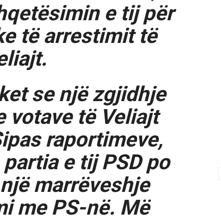
qetësimin e tij për
ke të arrestimit të
liajt.
ket se një zgjidhje
 votave të Veliajt
Sipas raportimeve,
partia e tij PSD po
r një marrëveshje
i me PS-në. Më