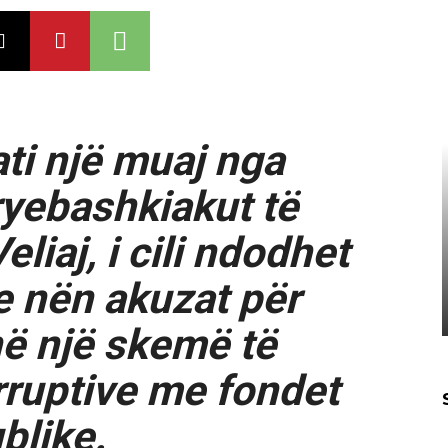
ati një muaj nga
kryebashkiakut të
eliaj, i cili ndodhet
e nën akuzat për
në një skemë të
rruptive me fondet
blike.