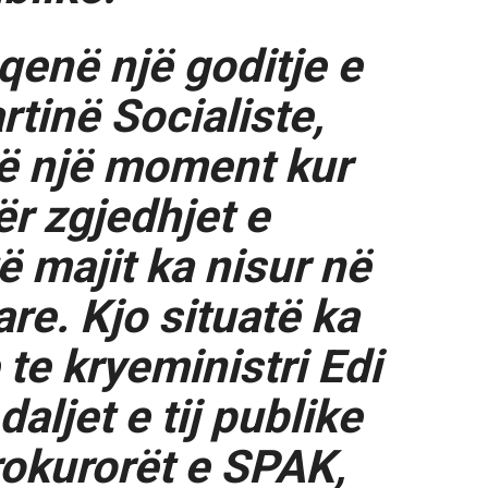
 qenë një goditje e
rtinë Socialiste,
ë një moment kur
ër zgjedhjet e
ë majit ka nisur në
re. Kjo situatë ka
 te kryeministri Edi
daljet e tij publike
rokurorët e SPAK,