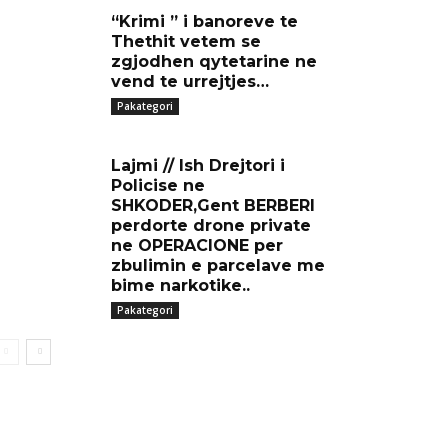
“Krimi ” i banoreve te
Thethit vetem se
zgjodhen qytetarine ne
vend te urrejtjes…
Pakategori
Lajmi // Ish Drejtori i
Policise ne
SHKODER,Gent BERBERI
perdorte drone private
ne OPERACIONE per
zbulimin e parcelave me
bime narkotike..
Pakategori