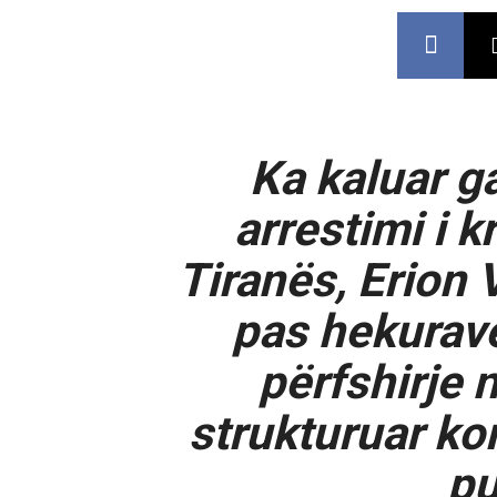
Ka kaluar g
arrestimi i 
Tiranës, Erion V
pas hekurav
përfshirje 
strukturuar ko
pu