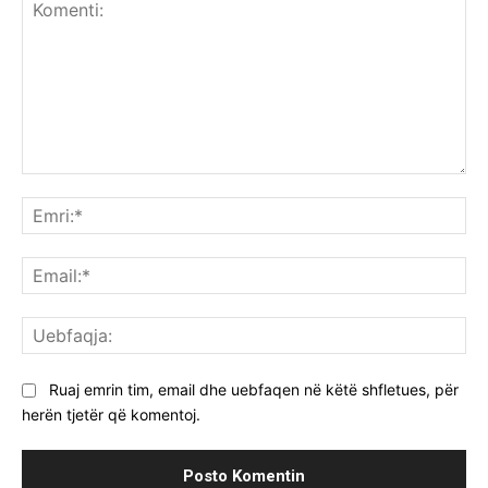
Komenti:
Emr
Ema
Ue
Ruaj emrin tim, email dhe uebfaqen në këtë shfletues, për
herën tjetër që komentoj.