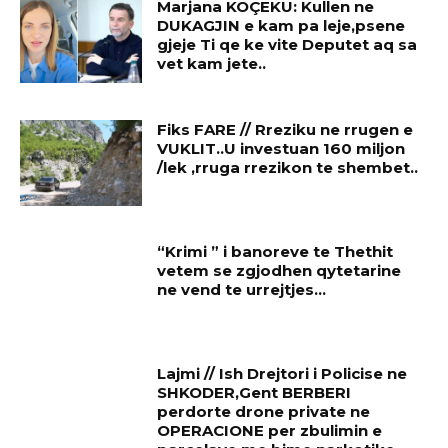
Marjana KOÇEKU: Kullen ne
DUKAGJIN e kam pa leje,psene
gjeje Ti qe ke vite Deputet aq sa
vet kam jete..
Fiks FARE // Rreziku ne rrugen e
VUKLIT..U investuan 160 miljon
/lek ,rruga rrezikon te shembet..
“Krimi ” i banoreve te Thethit
vetem se zgjodhen qytetarine
ne vend te urrejtjes…
Lajmi // Ish Drejtori i Policise ne
SHKODER,Gent BERBERI
perdorte drone private ne
OPERACIONE per zbulimin e