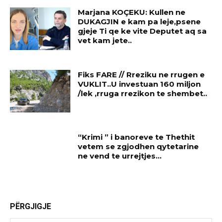
Marjana KOÇEKU: Kullen ne
DUKAGJIN e kam pa leje,psene
gjeje Ti qe ke vite Deputet aq sa
vet kam jete..
Fiks FARE // Rreziku ne rrugen e
VUKLIT..U investuan 160 miljon
/lek ,rruga rrezikon te shembet..
“Krimi ” i banoreve te Thethit
vetem se zgjodhen qytetarine
ne vend te urrejtjes…
PËRGJIGJE