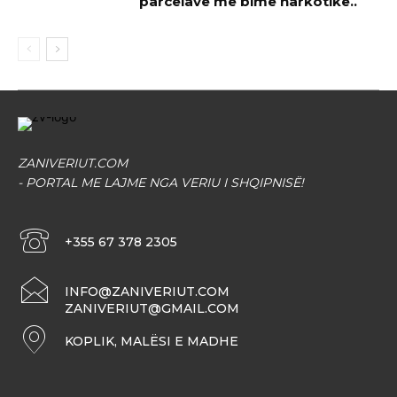
parcelave me bime narkotike..
ZANIVERIUT.COM
- PORTAL ME LAJME NGA VERIU I SHQIPNISË!
+355 67 378 2305
INFO@ZANIVERIUT.COM
ZANIVERIUT@GMAIL.COM
KOPLIK, MALËSI E MADHE