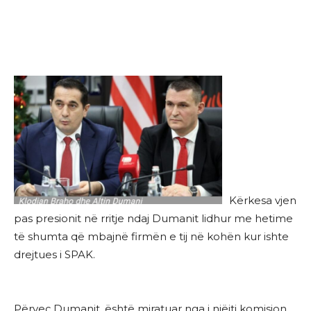
Kërkesa vjen
pas presionit në rritje ndaj Dumanit lidhur me hetime
të shumta që mbajnë firmën e tij në kohën kur ishte
drejtues i SPAK.
Përveç Dumanit, është miratuar nga i njëjti komision