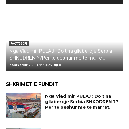
PAKATEGORI
Marjana KOÇEKU: Kull
 : Do t’na gllaberoje Serbia
leje,psene gjeje Ti qe 
e qeshur me te marret.
kam jete..
6
0
ZaniVeriut
-
1 Gusht 2026
0
SHKRIMET E FUNDIT
Nga Vladimir PULAJ : Do t’na
gllaberoje Serbia SHKODREN ??
Per te qeshur me te marret.