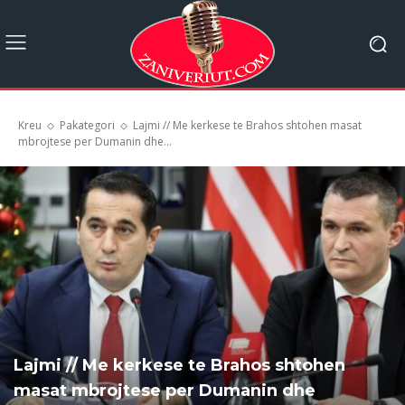
Kreu
Pakategori
Lajmi // Me kerkese te Brahos shtohen masat
mbrojtese per Dumanin dhe...
Lajmi // Me kerkese te Brahos shtohen
masat mbrojtese per Dumanin dhe