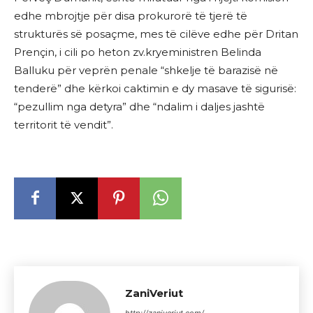
edhe mbrojtje për disa prokurorë të tjerë të
strukturës së posaçme, mes të cilëve edhe për Dritan
Prençin, i cili po heton zv.kryeministren Belinda
Balluku për veprën penale “shkelje të barazisë në
tenderë” dhe kërkoi caktimin e dy masave të sigurisë:
“pezullim nga detyra” dhe “ndalim i daljes jashtë
territorit të vendit”.
ZaniVeriut
http://zaniveriut.com/