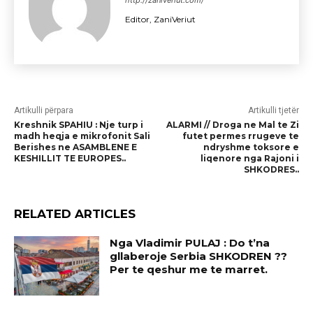
Editor, ZaniVeriut
Artikulli përpara
Artikulli tjetër
Kreshnik SPAHIU : Nje turp i
ALARMI // Droga ne Mal te Zi
madh heqja e mikrofonit Sali
futet permes rrugeve te
Berishes ne ASAMBLENE E
ndryshme toksore e
KESHILLIT TE EUROPES..
liqenore nga Rajoni i
SHKODRES..
RELATED ARTICLES
Nga Vladimir PULAJ : Do t’na
gllaberoje Serbia SHKODREN ??
Per te qeshur me te marret.