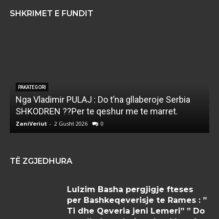
SHKRIMET E FUNDIT
PAKATEGORI
Nga Vladimir PULAJ : Do t’na gllaberoje Serbia
l
SHKODREN ??Per te qeshur me te marret.
k
ZaniVeriut
-
2 Gusht 2026
0
Z
TË ZGJEDHURA
Lulzim Basha pergjigje fteses
per Bashkeqeverisje te Rames : ”
Ti dhe Qeveria jeni Lemeri” ” Do