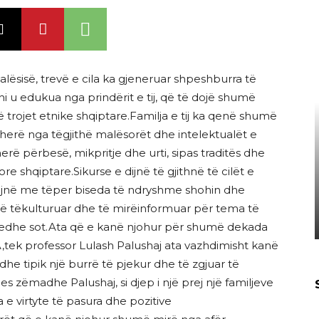
Malësisë, trevë e cila ka gjeneruar shpeshburra të
i u edukua nga prindërit e tij, që të dojë shumë
ë trojet etnike shqiptare.Familja e tij ka qenë shumë
herë nga tëgjithë malësorët dhe intelektualët e
erë përbesë, mikpritje dhe urti, sipas traditës dhe
re shqiptare.Sikurse e dijnë të gjithnë të cilët e
ojnë me tëper biseda të ndryshme shohin dhe
umë tëkulturuar dhe të mirëinformuar për tema të
edhe sot.Ata që e kanë njohur për shumë dekada
,tek professor Lulash Palushaj ata vazhdimisht kanë
e tipik një burrë të pjekur dhe të zgjuar të
es zëmadhe Palushaj, si djep i një prej një familjeve
e virtyte të pasura dhe pozitive