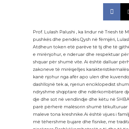
Prof. Lulash Palushi , ka lindur në Triesh të 
pushkës dhe pendës.Qysh në fëmijëri, Lulash
Atdheun token etë parëve të tij dhe të gjith
e mirënjohur, e nderuar dhe respektuar për
shquar për shumë vite. Ai është dalluar përh
zakoneve të mirësjelljes karakteristikemalëso
kanë njohur nga afër apo ulen dhe kuvend
dashllojnë tek ai, njeriun enciklopedist sh
ndryshme shqiptare dhe ndërkombëtare dj
dje dhe sot në vendlindje dhe këtu në SHBA
parë përherë malësorin shumë tëkulturuar dh
maleve tona kreshnike.Ai është vijues i familj
më tëhershme bujare dhe fisnike, me tradita 