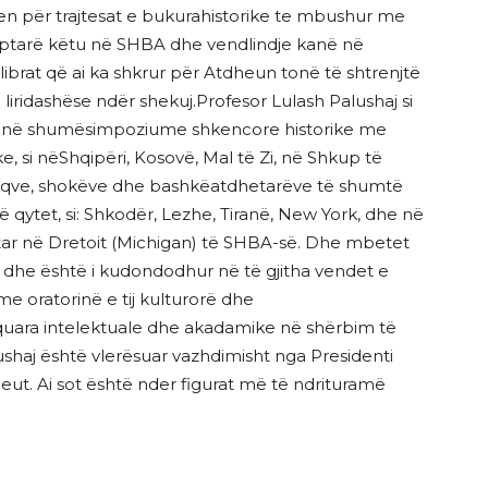
lohen për trajtesat e bukurahistorike te mbushur me
iptarë këtu në SHBA dhe vendlindje kanë në
 librat që ai ka shkrur për Atdheun tonë të shtrenjtë
liridashëse ndër shekuj.Profesor Lulash Palushaj si
esë në shumësimpoziume shkencore historike me
, si nëShqipëri, Kosovë, Mal të Zi, në Shkup të
miqve, shokëve dhe bashkëatdhetarëve të shumtë
ë qytet, si: Shkodër, Lezhe, Tiranë, New York, dhe në
ar në Dretoit (Michigan) të SHBA-së. Dhe mbetet
e dhe është i kudondodhur në të gjitha vendet e
 me oratorinë e tij kulturorë dhe
shquara intelektuale dhe akadamike në shërbim të
lushaj është vlerësuar vazhdimisht nga Presidenti
beut. Ai sot është nder figurat më të ndrituramë