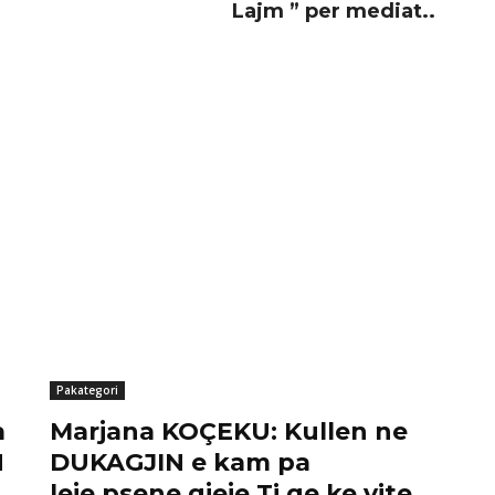
Lajm ” per mediat..
Pakategori
a
Marjana KOÇEKU: Kullen ne
N
DUKAGJIN e kam pa
leje,psene gjeje Ti qe ke vite