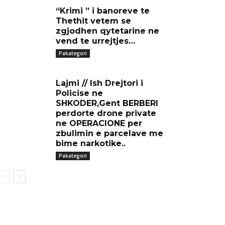
“Krimi ” i banoreve te
Thethit vetem se
zgjodhen qytetarine ne
vend te urrejtjes…
Pakategori
Lajmi // Ish Drejtori i
Policise ne
SHKODER,Gent BERBERI
perdorte drone private
ne OPERACIONE per
zbulimin e parcelave me
bime narkotike..
Pakategori