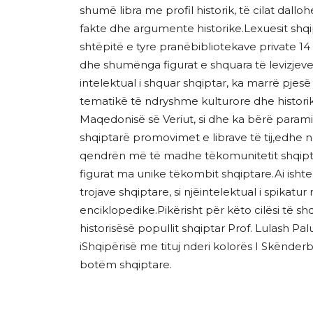
shumë libra me profil historik, të cilat dal
fakte dhe argumente historike.Lexuesit shq
shtëpitë e tyre pranëbibliotekave private 14
dhe shumënga figurat e shquara të levizjeve 
intelektual i shquar shqiptar, ka marrë pj
tematikë të ndryshme kulturore dhe historike
Maqedonisë së Veriut, si dhe ka bërë para
shqiptarë promovimet e librave të tij,edhe n
qendrën më të madhe tëkomunitetit shqipt
figurat ma unike tëkombit shqiptare.Ai isht
trojave shqiptare, si njëintelektual i spikatur
enciklopedike.Pikërisht për këto cilësi të 
historisësë popullit shqiptar Prof. Lulash Pa
iShqipërisë me tituj nderi kolorës I Skënder
botëm shqiptare.