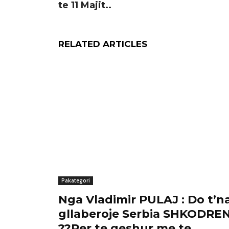
te 11 Majit..
RELATED ARTICLES
Pakategori
Nga Vladimir PULAJ : Do t’n
gllaberoje Serbia SHKODRE
??Per te qeshur me te