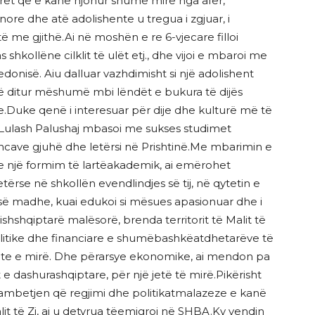
erët që e kanë njohur shumë mirë nga afër,
re dhe atë adolishente u tregua i zgjuar, i
të me gjithë.Ai në moshën e re 6-vjecare filloi
shkollëne cilklit të ulët etj., dhe vijoi e mbaroi me
nisë. Aiu dalluar vazhdimisht si një adolishent
të ditur mëshumë mbi lëndët e bukura të dijës
e.Duke qenë i interesuar për dije dhe kulturë më të
i Lulash Palushaj mbasoi me sukses studimet
ncave gjuhë dhe letërsi në Prishtinë.Me mbarimin e
me një formim të lartëakademik, ai emërohet
ërse në shkollën evendlindjes së tij, në qytetin e
 së madhe, kuai edukoi si mësues apasionuar dhe i
hshqiptarë malësorë, brenda territorit të Malit të
politike dhe financiare e shumëbashkëatdhetarëve të
 ishte e mirë. Dhe përarsye ekonomike, ai mendon pa
t e dashurashqiptare, për një jetë të mirë.Pikërisht
mbetjen që regjimi dhe politikatmalazeze e kanë
it të Zi, ai u detyrua tëemigroi në SHBA.Ky vendin