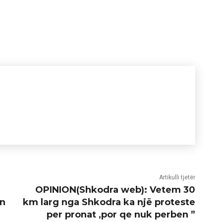
Artikulli tjetër
OPINION(Shkodra web): Vetem 30
en
km larg nga Shkodra ka një proteste
per pronat ,por qe nuk perben ”