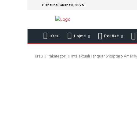
E shtunë, Gusht 8, 2026
Kreu
Lajme
Politikë
Kreu
Pakategori
Intelektuali I shquar Shqiptaro Amerik