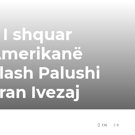
 I shquar
Amerikanë
lash Palushi
ran Ivezaj
136
0