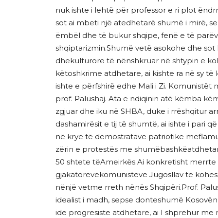
nuk ishte i lehtë për professor e ri plot ën
sot ai mbeti një atedhetarë shumë i mirë, 
ëmbël dhe të bukur shqipe, fenë e të parë
shqiptarizmin.Shumë vetë asokohe dhe sot k
dhekulturore të nënshkruar në shtypin e koh
këtoshkrime atdhetare, ai kishte ra në sy të 
ishte e përfshirë edhe Mali i Zi. Komunistët
prof. Palushaj. Ata e ndiqinin atë këmba këm
zgjuar dhe iku në SHBA, duke i rrëshqitur ar
dashamirësit e tij të shumtë, ai ishte i par
në krye të demostratave patriotike meflamu
zërin e protestës me shumëbashkëatdhetarë t
50 shtete tëAmeirkës.Ai konkretisht merrte
gjakatorëvekomunistëve Jugosllav të kohës 
nënjë vetme rreth nënës Shqipëri.Prof. Palus
idealist i madh, sepse donteshumë Kosovën 
ide progresiste atdhetare, ai I shprehur me n