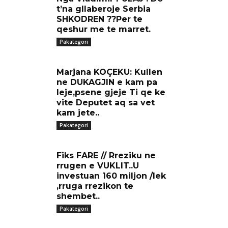
t’na gllaberoje Serbia
SHKODREN ??Per te
qeshur me te marret.
Pakategori
Marjana KOÇEKU: Kullen
ne DUKAGJIN e kam pa
leje,psene gjeje Ti qe ke
vite Deputet aq sa vet
kam jete..
Pakategori
Fiks FARE // Rreziku ne
rrugen e VUKLIT..U
investuan 160 miljon /lek
,rruga rrezikon te
shembet..
Pakategori