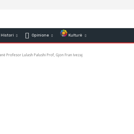
Histori
Opinione
Kulturë
anë Profesor Lulash Palushi Prof, Gjon Fran Ivezaj