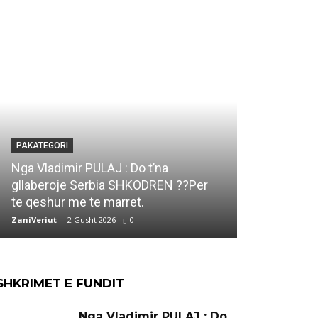
PAKATEGORI
PAKATEGORI
Marjana KO
Nga Vladimir PULAJ : Do t’na
DUKAGJIN e
gllaberoje Serbia SHKODREN ??Per
Ti qe ke vi
te qeshur me te marret.
jete..
ZaniVeriut
-
2 Gusht 2026
0
ZaniVeriut
-
1 
SHKRIMET E FUNDIT
Nga Vladimir PULAJ : Do