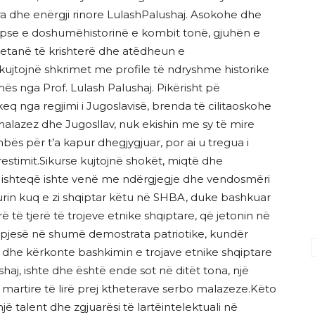
drra dhe enërgji rinore LulashPalushaj. Asokohe dhe
sepse e doshumëhistorinë e kombit tonë, gjuhën e
vetanë të krishterë dhe atëdheun e
ujtojnë shkrimet me profile të ndryshme historike
ës nga Prof. Lulash Palushaj. Pikërisht pë
keq nga regjimi i Jugoslavisë, brenda të cilitaoskohe
 malazez dhe Jugosllav, nuk ekishin me sy të mire
bës për t’a kapur dhegjygjuar, por ai u tregua i
restimit.Sikurse kujtojnë shokët, miqtë dhe
i që ishteqë ishte venë me ndërgjegje dhe vendosmëri
rin kuq e zi shqiptar këtu në SHBA, duke bashkuar
ë tjerë të trojeve etnike shqiptare, që jetonin në
 pjesë në shumë demostrata patriotike, kundër
dhe kërkonte bashkimin e trojave etnike shqiptare
haj, ishte dhe është ende sot në ditët tona, një
martire të lirë prej ktheterave serbo malazeze.Këto
jë talent dhe zgjuarësi të lartëintelektuali në