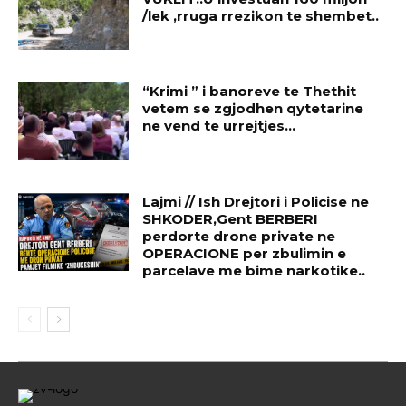
/lek ,rruga rrezikon te shembet..
“Krimi ” i banoreve te Thethit
vetem se zgjodhen qytetarine
ne vend te urrejtjes…
Lajmi // Ish Drejtori i Policise ne
SHKODER,Gent BERBERI
perdorte drone private ne
OPERACIONE per zbulimin e
parcelave me bime narkotike..