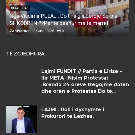
PAKATEGORI
Nga Vladimir PULAJ : Do t’na gllaberoje Serbia
l
SHKODREN ??Per te qeshur me te marret.
k
ZaniVeriut
-
2 Gusht 2026
0
Z
TË ZGJEDHURA
Lajmi FUNDIT // Partia e Lirise –
Ilir META : Nisim Protestat
.Brenda 24 oreve tregojme daten
dhe oren e Protestes Do te...
LAJMI : Roli i dyshymte i
Prokurori te Lezhes.