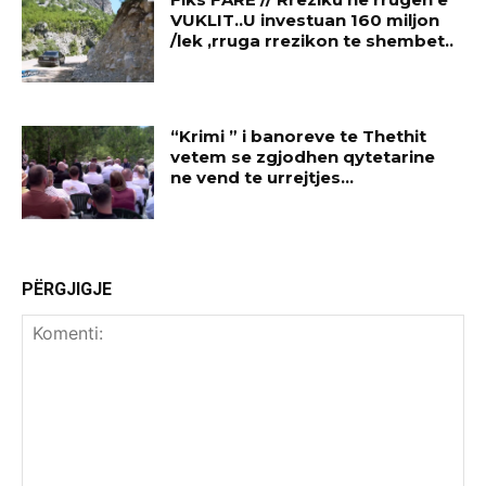
VUKLIT..U investuan 160 miljon
/lek ,rruga rrezikon te shembet..
“Krimi ” i banoreve te Thethit
vetem se zgjodhen qytetarine
ne vend te urrejtjes…
PËRGJIGJE