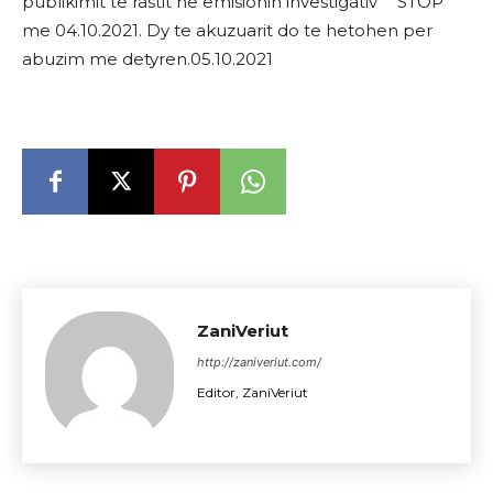
publikimit te rastit ne emisionin investigativ ” STOP”
me 04.10.2021. Dy te akuzuarit do te hetohen per
abuzim me detyren.05.10.2021
ZaniVeriut
http://zaniveriut.com/
Editor, ZaniVeriut