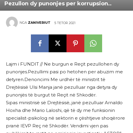
Pezullon dy punonjes per korrupsion..
NGA
ZANIVERIUT
5 TETOR 2021
Lajm i FUNDIT // Ne burgun e Reçit pezullohen dy
punonjes.Pezullimi pasi po hetohen per abuzim me
detyren.Denoncimi Me urdhër të ministrit të
Drejtësisë Ulsi Manja janë pezulluar nga detyra dy
punonjës të burgut të Reçit në Shkodër.
Sipas ministrisë së Drejtësisë, janë pezulluar Arnaldo
Hoxha dhe Mario Laloshi, që të dy me funksionin
specialist-psikolog në sektorin e çështjeve shoqërore
pranë IEVP Reç në Shkodër. Vendimi vjen pas