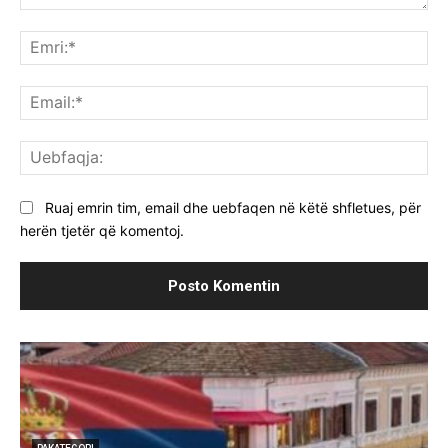
Komenti:
Emr
Ema
Ue
Ruaj emrin tim, email dhe uebfaqen në këtë shfletues, për
herën tjetër që komentoj.