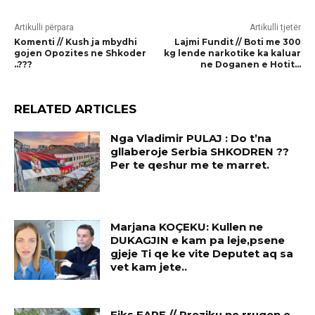
Artikulli përpara
Artikulli tjetër
Komenti // Kush ja mbydhi
Lajmi Fundit // Boti me 300
gojen Opozites ne Shkoder
kg lende narkotike ka kaluar
..???
ne Doganen e Hotit…
RELATED ARTICLES
Nga Vladimir PULAJ : Do t’na
gllaberoje Serbia SHKODREN ??
Per te qeshur me te marret.
Marjana KOÇEKU: Kullen ne
DUKAGJIN e kam pa leje,psene
gjeje Ti qe ke vite Deputet aq sa
vet kam jete..
Fiks FARE // Rreziku ne rrugen e