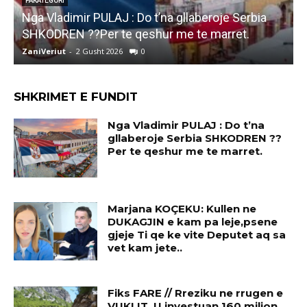
PAKATEGORI
Nga Vladimir PULAJ : Do t’na gllaberoje Serbia
l
SHKODREN ??Per te qeshur me te marret.
k
ZaniVeriut
-
2 Gusht 2026
0
Z
SHKRIMET E FUNDIT
Nga Vladimir PULAJ : Do t’na
gllaberoje Serbia SHKODREN ??
Per te qeshur me te marret.
Marjana KOÇEKU: Kullen ne
DUKAGJIN e kam pa leje,psene
gjeje Ti qe ke vite Deputet aq sa
vet kam jete..
Fiks FARE // Rreziku ne rrugen e
VUKLIT..U investuan 160 miljon