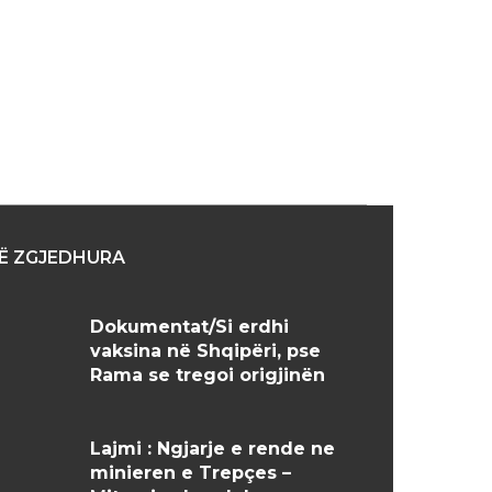
a:
Ë ZGJEDHURA
Dokumentat/Si erdhi
vaksina në Shqipëri, pse
Rama se tregoi origjinën
Lajmi : Ngjarje e rende ne
minieren e Trepçes –