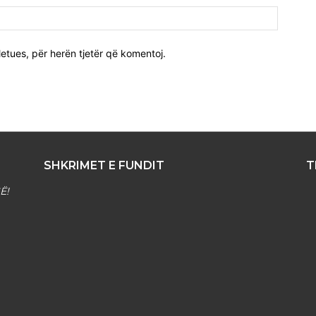
Uebfaqj
etues, për herën tjetër që komentoj.
SHKRIMET E FUNDIT
T
Ë!