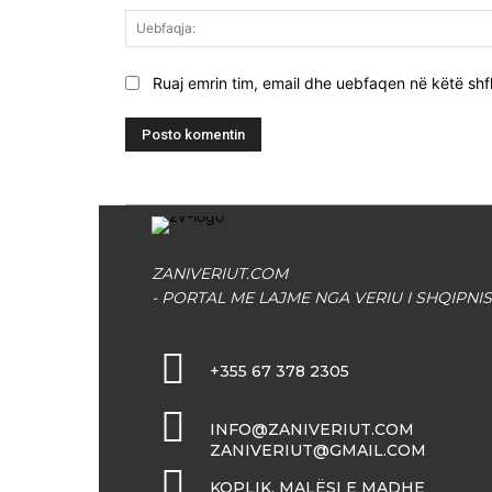
Ruaj emrin tim, email dhe uebfaqen në këtë shfl
ZANIVERIUT.COM
- PORTAL ME LAJME NGA VERIU I SHQIPNIS
+355 67 378 2305
INFO@ZANIVERIUT.COM
ZANIVERIUT@GMAIL.COM
KOPLIK, MALËSI E MADHE