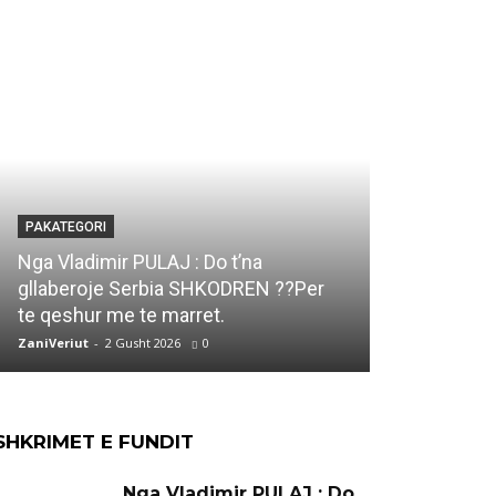
PAKATEGORI
PAKATEGORI
Marjana KO
Nga Vladimir PULAJ : Do t’na
DUKAGJIN e
gllaberoje Serbia SHKODREN ??Per
Ti qe ke vi
te qeshur me te marret.
jete..
ZaniVeriut
-
2 Gusht 2026
0
ZaniVeriut
-
1 
SHKRIMET E FUNDIT
Nga Vladimir PULAJ : Do