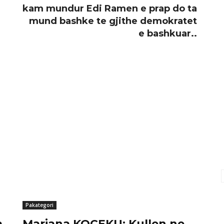
kam mundur Edi Ramen e prap do ta
mund bashke te gjithe demokratet
e bashkuar..
Pakategori
a
Marjana KOÇEKU: Kullen ne