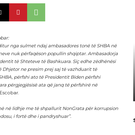
bar:
ditur nga sulmet ndaj ambasadores tonë të SHBA në
ulmeve nuk përfaqëson popullin shqiptar. Ambasadorja
dentit të Shteteve të Bashkuara. Siç edhe zëdhënësi
ë Dhjetor ne presim prej saj të vazhduarit të
SHBA, përfshi ato të Presidentit Biden përfshi
a përgjegjësisë ata që janq të përfshirë në
 Escobar.
ynë në lidhje me të shpallurit NonGrata për korrupsion
osu, i fortë dhe i pandryshuar”.