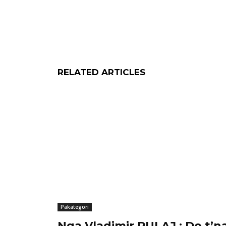
RELATED ARTICLES
Pakategori
Nga Vladimir PULAJ : Do t’n