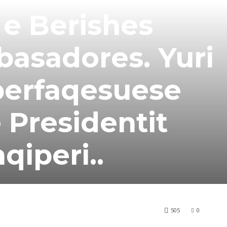
 e Berishes
asadores. Yuri
perfaqesuese
 Presidentit
qiperi..
505
0