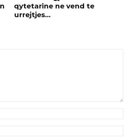
on
qytetarine ne vend te
urrejtjes…
Emri:*
Email:*