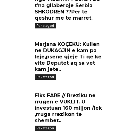
t’na gllaberoje Serbia
SHKODREN ??Per te
qeshur me te marret.
Pakategori
Marjana KOÇEKU: Kullen
ne DUKAGJIN e kam pa
leje,psene gjeje Ti qe ke
vite Deputet aq sa vet
kam jete..
Pakategori
Fiks FARE // Rreziku ne
rrugen e VUKLIT..U
investuan 160 miljon /lek
,rruga rrezikon te
shembet..
Pakategori