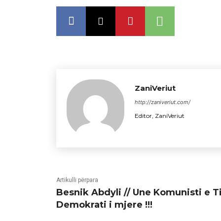
ZaniVeriut
http://zaniveriut.com/
Editor, ZaniVeriut
Artikulli përpara
Besnik Abdyli // Une Komunisti e T
Demokrati i mjere !!!