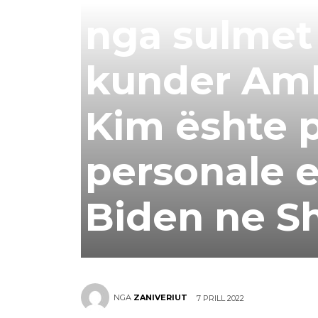
nga sulmet
kunder Amb
Kim ështe 
personale e
Biden ne Sh
NGA
ZANIVERIUT
7 PRILL 2022