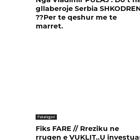
gllaberoje Serbia SHKODRE
??Per te qeshur me te
marret.
Pakategori
Fiks FARE // Rreziku ne
rrugen e VUKLIT..U investu