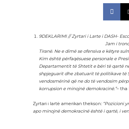
9DEKLARIMI // Zyrtari i Larte i DASH- Esco
Jam i tron
Tiranë. Ne e dimë se ofensiva e këtyre s
Kim është përfaqësuese personale e Presi
Departamentit të Shtetit e bëri të qartë n
shpjeguarit dhe zbatuarit të politikave të 
vendosmërinë që ne do të vendosim përpar
korrupsion e minojnë demokracinë.”
– tha
Zyrtari i lartë amerikan thekson
: “Pozicioni 
apo minojnë demokracinë është i qartë, i vend