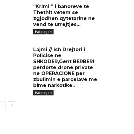
“Krimi ” i banoreve te
Thethit vetem se
zgjodhen qytetarine ne
vend te urrejtjes…
Pakategori
Lajmi // Ish Drejtori i
Policise ne
SHKODER,Gent BERBERI
perdorte drone private
ne OPERACIONE per
zbulimin e parcelave me
bime narkotike..
Pakategori