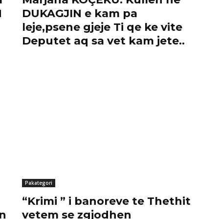
N
DUKAGJIN e kam pa
leje,psene gjeje Ti qe ke vite
Deputet aq sa vet kam jete..
Pakategori
“Krimi ” i banoreve te Thethit
an
vetem se zgjodhen