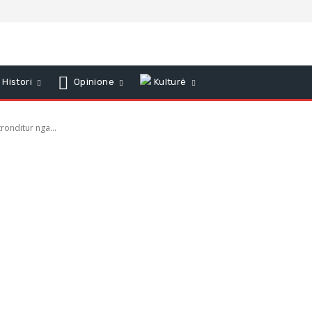
Histori
Opinione
Kulturë
tronditur nga...
rte i DASH –
am i tronditur