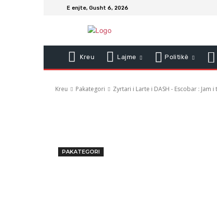
E enjte, Gusht 6, 2026
Kreu
Lajme
Politikë
Kreu
Pakategori
Zyrtari i Larte i DASH - Escobar : Jam i 
PAKATEGORI
Zyrtari i La
Escobar : J