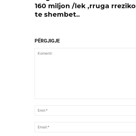
160 miljon /lek ,rruga rrezik
te shembet..
PËRGJIGJE
Komenti: