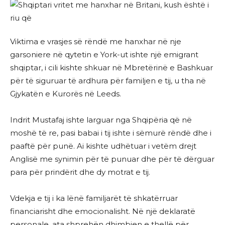
Viktima e vrasjes së rëndë me hanxhar në nje
garsoniere në qytetin e York-ut ishte një emigrant
shqiptar, i cili kishte shkuar në Mbretërinë e Bashkuar
për të siguruar të ardhura për familjen e tij, u tha në
Gjykatën e Kurorës në Leeds.
Indrit Mustafaj ishte larguar nga Shqipëria që në
moshë të re, pasi babai i tij ishte i sëmurë rëndë dhe i
paaftë për punë. Ai kishte udhëtuar i vetëm drejt
Anglisë me synimin për të punuar dhe për të dërguar
para për prindërit dhe dy motrat e tij.
Vdekja e tij i ka lënë familjarët të shkatërruar
financiarisht dhe emocionalisht. Në një deklaratë
personale, ata shprehën dhimbjen e thellë për