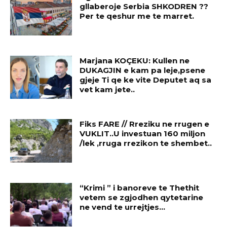
gllaberoje Serbia SHKODREN ??
Per te qeshur me te marret.
Marjana KOÇEKU: Kullen ne
DUKAGJIN e kam pa leje,psene
gjeje Ti qe ke vite Deputet aq sa
vet kam jete..
Fiks FARE // Rreziku ne rrugen e
VUKLIT..U investuan 160 miljon
/lek ,rruga rrezikon te shembet..
“Krimi ” i banoreve te Thethit
vetem se zgjodhen qytetarine
ne vend te urrejtjes…