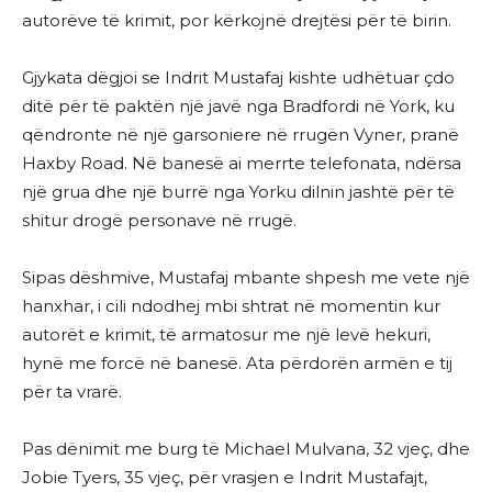
autorëve të krimit, por kërkojnë drejtësi për të birin.
Gjykata dëgjoi se Indrit Mustafaj kishte udhëtuar çdo
ditë për të paktën një javë nga Bradfordi në York, ku
qëndronte në një garsoniere në rrugën Vyner, pranë
Haxby Road. Në banesë ai merrte telefonata, ndërsa
një grua dhe një burrë nga Yorku dilnin jashtë për të
shitur drogë personave në rrugë.
Sipas dëshmive, Mustafaj mbante shpesh me vete një
hanxhar, i cili ndodhej mbi shtrat në momentin kur
autorët e krimit, të armatosur me një levë hekuri,
hynë me forcë në banesë. Ata përdorën armën e tij
për ta vrarë.
Pas dënimit me burg të Michael Mulvana, 32 vjeç, dhe
Jobie Tyers, 35 vjeç, për vrasjen e Indrit Mustafajt,