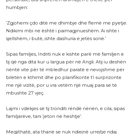
humbjen:
‘Zgjohemi çdo ditë me dhimbje dhe flemë me pyetje.
Ndikimi mbi ne është i paimagjinueshëm. Ai ishte i
sjellshëm, i butë, ishte dashuria e jetës sonë.’
Sipas familjes, Indriti nuk e kishte parë më familjen e
tij që nga dita kur u largua për në Angli. Atij iu deshën
nëntë vite për të mbledhur paratë e nevojshme për
biletën e kthimit dhe po planifikonte t’i surprizonte
me një vizitë, por u vra vetëm një muaj para se të
mbushte 27 vjeç.
Lajmi i vdekjes së tij tronditi rëndë nënën, e cila, sipas
familjarëve, tani ‘jeton në heshtje’.
Megjithatë, ata thanë se nuk ndiejnë urrejtje ndaj