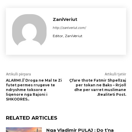
ZaniVeriut
http://zaniveriut.com/
Editor, ZaniVeriut
Artikulli përpara
Artikulli tjetër
ALARMI // Droga ne Mal te Zi
Çfare thote Fatmir Shpellzaj
futet permes rrugeve te
per tokan ne Baks – Rrjoll
ndryshme toksore e
dhe per varret muslimane
liqenore nga Rajoni i
.Realiteti Post.
SHKODRES..
RELATED ARTICLES
Nga Vladimir PULAJ : Do t’na