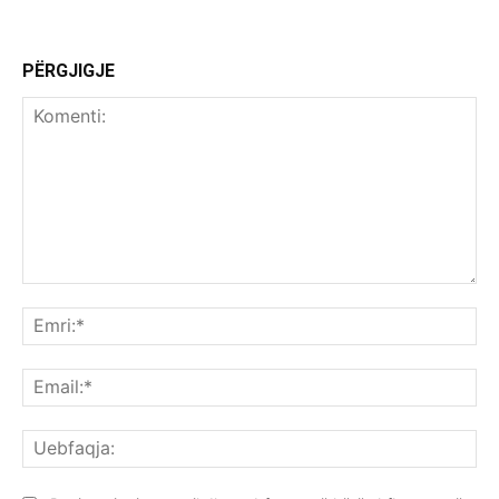
PËRGJIGJE
Komenti:
Emr
Ema
Ue