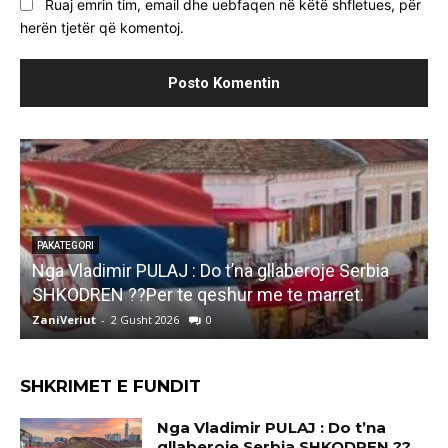
Ruaj emrin tim, email dhe uebfaqen në këtë shfletues, për
herën tjetër që komentoj.
PAKATEGORI
Marjana KOÇEKU: Kullen ne DUKAGJIN e k
e Serbia
leje,psene gjeje Ti qe ke vite Deputet aq s
rret.
kam jete..
ZaniVeriut
-
1 Gusht 2026
0
SHKRIMET E FUNDIT
Nga Vladimir PULAJ : Do t’na
gllaberoje Serbia SHKODREN ??