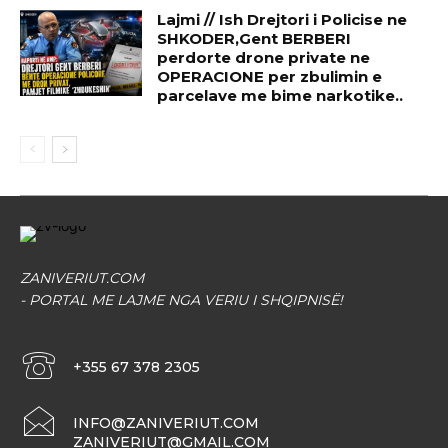
Lajmi // Ish Drejtori i Policise ne
SHKODER,Gent BERBERI
perdorte drone private ne
OPERACIONE per zbulimin e
parcelave me bime narkotike..
ZANIVERIUT.COM
- PORTAL ME LAJME NGA VERIU I SHQIPNISË!
+355 67 378 2305
INFO@ZANIVERIUT.COM
ZANIVERIUT@GMAIL.COM