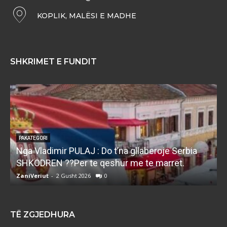
KOPLIK, MALËSI E MADHE
SHKRIMET E FUNDIT
PAKATEGORI
Nga Vladimir PULAJ : Do t’na gllaberoje Serbia
l
SHKODREN ??Per te qeshur me te marret.
k
ZaniVeriut
-
2 Gusht 2026
0
Z
TË ZGJEDHURA