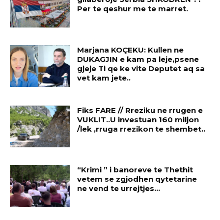
Per te qeshur me te marret.
Marjana KOÇEKU: Kullen ne
DUKAGJIN e kam pa leje,psene
gjeje Ti qe ke vite Deputet aq sa
vet kam jete..
Fiks FARE // Rreziku ne rrugen e
VUKLIT..U investuan 160 miljon
/lek ,rruga rrezikon te shembet..
“Krimi ” i banoreve te Thethit
vetem se zgjodhen qytetarine
ne vend te urrejtjes…