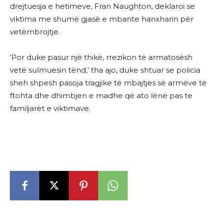
drejtuesja e hetimeve, Fran Naughton, deklaroi se
viktima me shumë gjasë e mbante hanxharin për
vetëmbrojtje.
‘Por duke pasur një thikë, rrezikon të armatosësh
vetë sulmuesin tënd,’ tha ajo, duke shtuar se policia
sheh shpesh pasoja tragjike të mbajtjes së armëve të
ftohta dhe dhimbjen e madhe që ato lënë pas te
familjarët e viktimave.