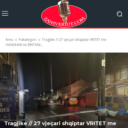
Kreu
Pakategori
Tragjike // 27 vjeçari shqiptar VRITET me
HANXHAR ne BRITANI...
Tragjike // 27 vjeçari shqiptar VRITET me