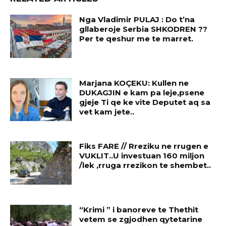
Nga Vladimir PULAJ : Do t’na
gllaberoje Serbia SHKODREN ??
Per te qeshur me te marret.
Marjana KOÇEKU: Kullen ne
DUKAGJIN e kam pa leje,psene
gjeje Ti qe ke vite Deputet aq sa
vet kam jete..
Fiks FARE // Rreziku ne rrugen e
VUKLIT..U investuan 160 miljon
/lek ,rruga rrezikon te shembet..
“Krimi ” i banoreve te Thethit
vetem se zgjodhen qytetarine