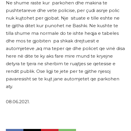
Ne shume raste kur parkohen dhe makina te
pushtetareve dhe vete policise, per çudi asnje polic
nuk kujtohet per gjobat. Nje situate e tille eshte ne
te gjitha ditet kur punohet ne Bashki. Ne kushte te
tilla shume ma normale do te ishte heqja e tabeles
dhe mos te gjobiten pa shkak drejtuesit e
automjeteve ,aq ma teper qe dhe policet qe vinë disa
here në dite te ky aks fare mire mund te kryejne
detyra te tjera ne sherbim te ruajtjes se qetesise e
rendit publik. Ose ligji te jete per te gjithe njesoj
pavaresisht se te kujt jane automjetet qe parkohen
aty.
08.06.2021.