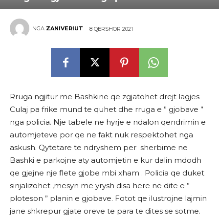
NGA
ZANIVERIUT
8 QERSHOR 2021
Rruga ngjitur me Bashkine qe zgjatohet drejt lagjes
Culaj pa frike mund te quhet dhe rruga e ” gjobave ”
nga policia. Nje tabele ne hyrje e ndalon qendrimin e
automjeteve por qe ne fakt nuk respektohet nga
askush. Qytetare te ndryshem per sherbime ne
Bashki e parkojne aty automjetin e kur dalin mdodh
qe gjejne nje flete gjobe mbi xham . Policia qe duket
sinjalizohet ,mesyn me yrysh disa here ne dite e ”
ploteson ” planin e gjobave. Fotot qe ilustrojne lajmin
jane shkrepur gjate oreve te para te dites se sotme.