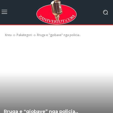
Kreu
Pakategori
Rruga e "gjobave" nga policia..
Rruga e “gjobave” nga policia..