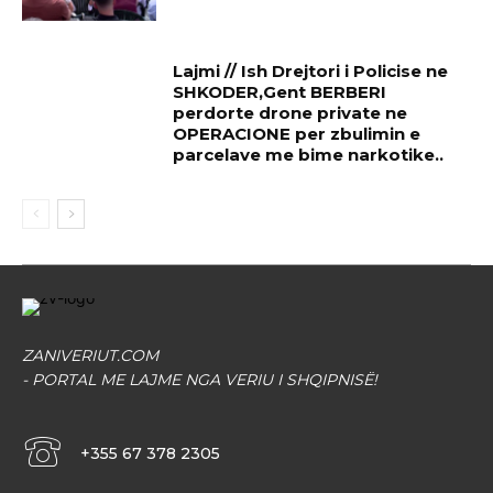
Lajmi // Ish Drejtori i Policise ne
SHKODER,Gent BERBERI
perdorte drone private ne
OPERACIONE per zbulimin e
parcelave me bime narkotike..
ZANIVERIUT.COM
- PORTAL ME LAJME NGA VERIU I SHQIPNISË!
+355 67 378 2305