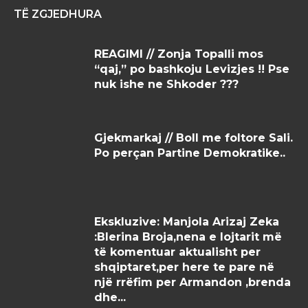
TË ZGJEDHURA
REAGIMI // Zonja Topalli mos
“qaj,” po bashkoju Levizjes !! Pse
nuk ishe ne Shkoder ???
Gjekmarkaj // Boll me foltore Sali.
Po perçan Partine Demokratike..
Ekskluzive: Manjola Arizaj Zeka
:Blerina Broja,nena e lojtarit më
të komentuar aktualisht per
shqiptaret,per here te pare në
një rrëfim per Armandon ,brenda
dhe...