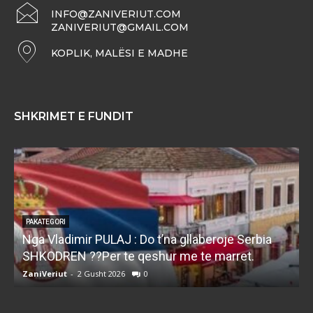
INFO@ZANIVERIUT.COM
ZANIVERIUT@GMAIL.COM
KOPLIK, MALËSI E MADHE
SHKRIMET E FUNDIT
PAKATEGORI
Nga Vladimir PULAJ : Do t’na gllaberoje Serbia
l
SHKODREN ??Per te qeshur me te marret.
k
ZaniVeriut
-
2 Gusht 2026
0
Z