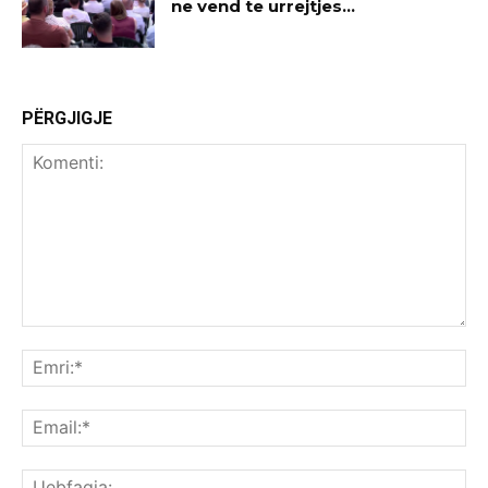
ne vend te urrejtjes…
PËRGJIGJE
Komenti:
Emr
Ema
Ue