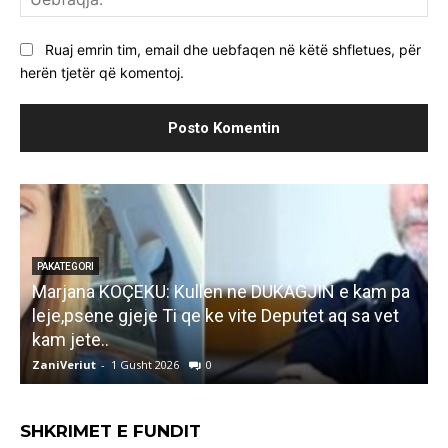
Ruaj emrin tim, email dhe uebfaqen në këtë shfletues, për
herën tjetër që komentoj.
PAKATEGORI
Marjana KOÇEKU: Kullen ne DUKAGJIN e kam pa
F
leje,psene gjeje Ti qe ke vite Deputet aq sa vet
i
kam jete..
ZaniVeriut
-
1 Gusht 2026
0
Z
SHKRIMET E FUNDIT