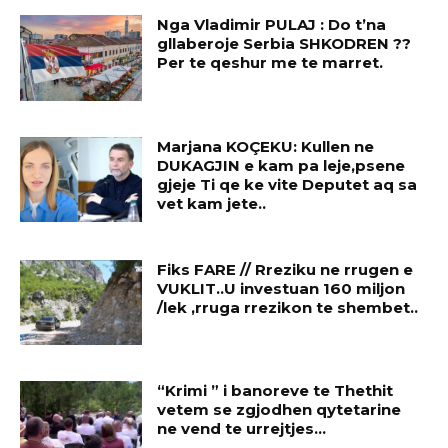
Nga Vladimir PULAJ : Do t’na
gllaberoje Serbia SHKODREN ??
Per te qeshur me te marret.
Marjana KOÇEKU: Kullen ne
DUKAGJIN e kam pa leje,psene
gjeje Ti qe ke vite Deputet aq sa
vet kam jete..
Fiks FARE // Rreziku ne rrugen e
VUKLIT..U investuan 160 miljon
/lek ,rruga rrezikon te shembet..
“Krimi ” i banoreve te Thethit
vetem se zgjodhen qytetarine
ne vend te urrejtjes…