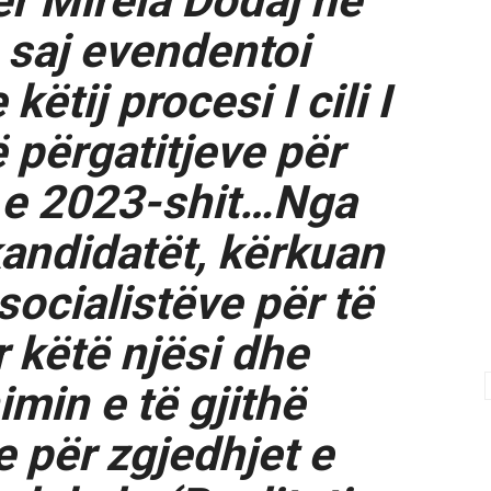
r Mirela Dodaj në
e saj evendentoi
këtij procesi I cili I
 përgatitjeve për
 e 2023-shit…Nga
kandidatët, kërkuan
socialistëve për të
r këtë njësi dhe
min e të gjithë
e për zgjedhjet e