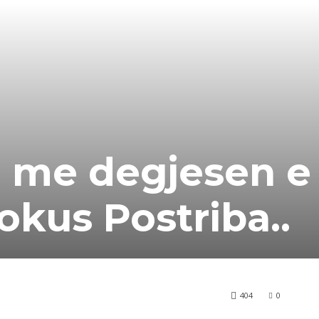
 me degjesen e
okus Postriba..
404
0