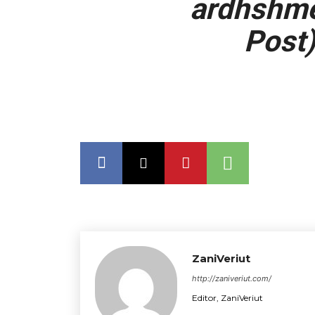
ardhshme 
Post)
ZaniVeriut
http://zaniveriut.com/
Editor, ZaniVeriut