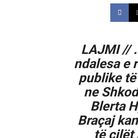
LAJMI // 
ndalesa e 
publike të
ne Shkod
Blerta H
Braçaj ka
të cilë