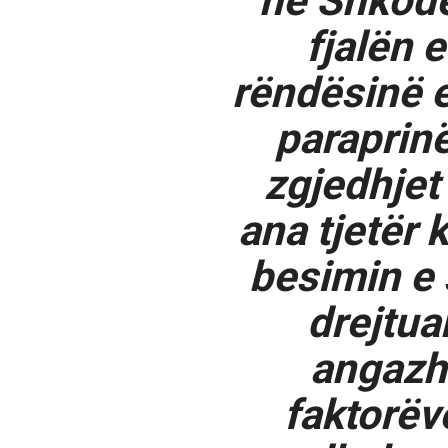
në Shkodë
fjalën 
rëndësinë e 
paraprinë
zgjedhjet
ana tjetër 
besimin e 
drejtua
angazhi
faktorëv