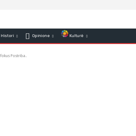
Histori
Opinione
Kulturë
okus Postriba..