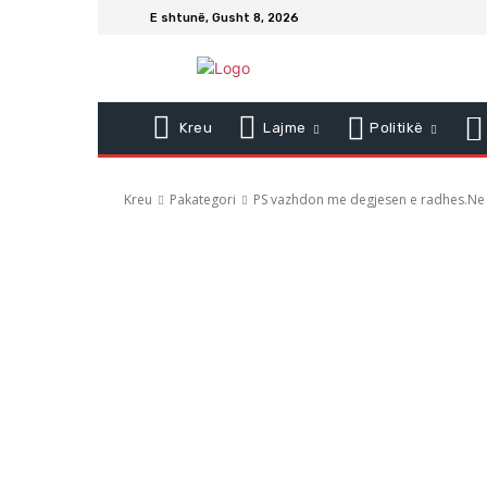
E shtunë, Gusht 8, 2026
Kreu
Lajme
Politikë
Kreu
Pakategori
PS vazhdon me degjesen e radhes.Ne f