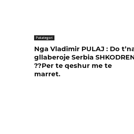
Pakategori
Nga Vladimir PULAJ : Do t’n
gllaberoje Serbia SHKODRE
??Per te qeshur me te
marret.