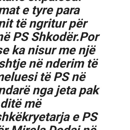
mat e tyre para
it të ngritur për
 në PS Shkodër.Por
se ka nisur me një
shtje në nderim të
meluesi të PS në
 ndarë nga jeta pak
ditë më
hkëkryetarja e PS