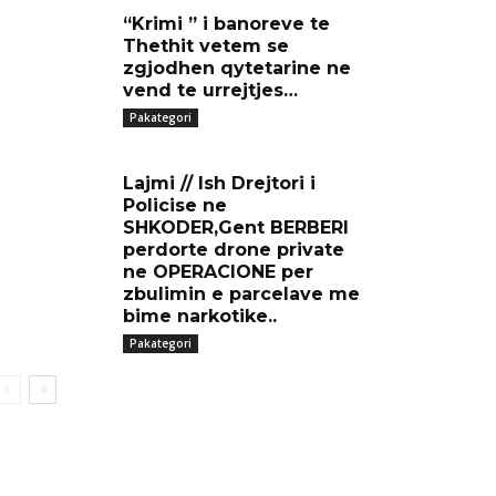
“Krimi ” i banoreve te
Thethit vetem se
zgjodhen qytetarine ne
vend te urrejtjes…
Pakategori
Lajmi // Ish Drejtori i
Policise ne
SHKODER,Gent BERBERI
perdorte drone private
ne OPERACIONE per
zbulimin e parcelave me
bime narkotike..
Pakategori