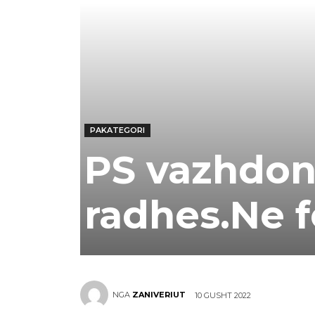
PAKATEGORI
PS vazhdon
radhes.Ne f
NGA
ZANIVERIUT
10 GUSHT 2022