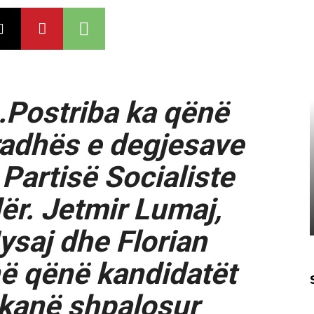
..Postriba ka qënë
radhës e degjesave
 Partisë Socialiste
ër. Jetmir Lumaj,
ysaj dhe Florian
në qënë kandidatët
t kanë shpalosur