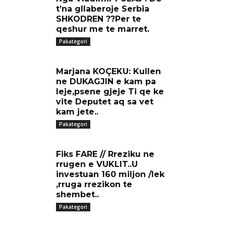
t’na gllaberoje Serbia
SHKODREN ??Per te
qeshur me te marret.
Pakategori
Marjana KOÇEKU: Kullen
ne DUKAGJIN e kam pa
leje,psene gjeje Ti qe ke
vite Deputet aq sa vet
kam jete..
Pakategori
Fiks FARE // Rreziku ne
rrugen e VUKLIT..U
investuan 160 miljon /lek
,rruga rrezikon te
shembet..
Pakategori