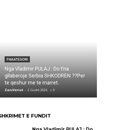
PAKATEGORI
PAKATEGORI
Marjana KO
Nga Vladimir PULAJ : Do t’na
DUKAGJIN e
gllaberoje Serbia SHKODREN ??Per
Ti qe ke vi
te qeshur me te marret.
jete..
ZaniVeriut
-
2 Gusht 2026
0
ZaniVeriut
-
1 
SHKRIMET E FUNDIT
Nga Vladimir PULAJ : Do