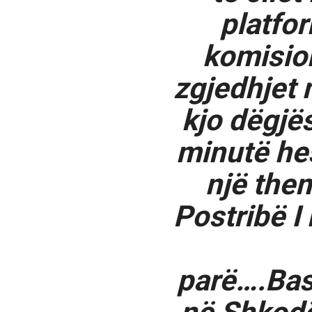
platfor
komision
zgjedhjet
kjo dëgjë
minutë he
një the
Postribë I
parë….Bas