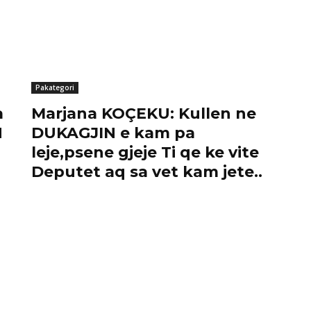
Pakategori
a
Marjana KOÇEKU: Kullen ne
N
DUKAGJIN e kam pa
leje,psene gjeje Ti qe ke vite
Deputet aq sa vet kam jete..