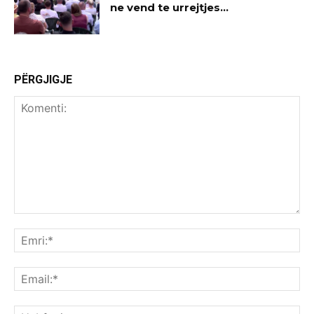
ne vend te urrejtjes…
PËRGJIGJE
Komenti:
Emr
Ema
Ue