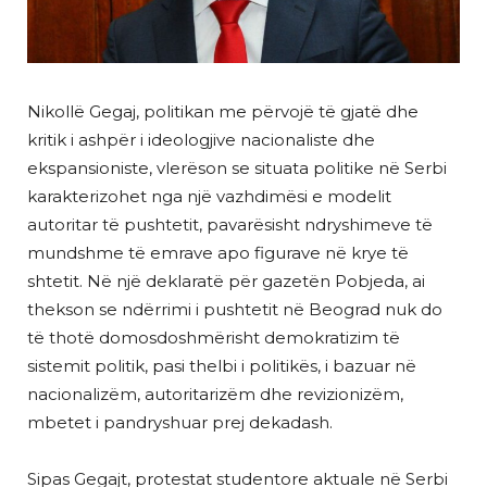
Nikollë Gegaj, politikan me përvojë të gjatë dhe
kritik i ashpër i ideologjive nacionaliste dhe
ekspansioniste, vlerëson se situata politike në Serbi
karakterizohet nga një vazhdimësi e modelit
autoritar të pushtetit, pavarësisht ndryshimeve të
mundshme të emrave apo figurave në krye të
shtetit. Në një deklaratë për gazetën Pobjeda, ai
thekson se ndërrimi i pushtetit në Beograd nuk do
të thotë domosdoshmërisht demokratizim të
sistemit politik, pasi thelbi i politikës, i bazuar në
nacionalizëm, autoritarizëm dhe revizionizëm,
mbetet i pandryshuar prej dekadash.
Sipas Gegajt, protestat studentore aktuale në Serbi