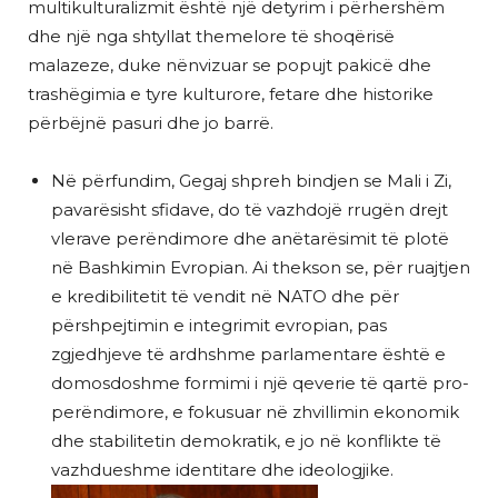
multikulturalizmit është një detyrim i përhershëm
dhe një nga shtyllat themelore të shoqërisë
malazeze, duke nënvizuar se popujt pakicë dhe
trashëgimia e tyre kulturore, fetare dhe historike
përbëjnë pasuri dhe jo barrë.
Në përfundim, Gegaj shpreh bindjen se Mali i Zi,
pavarësisht sfidave, do të vazhdojë rrugën drejt
vlerave perëndimore dhe anëtarësimit të plotë
në Bashkimin Evropian. Ai thekson se, për ruajtjen
e kredibilitetit të vendit në NATO dhe për
përshpejtimin e integrimit evropian, pas
zgjedhjeve të ardhshme parlamentare është e
domosdoshme formimi i një qeverie të qartë pro-
perëndimore, e fokusuar në zhvillimin ekonomik
dhe stabilitetin demokratik, e jo në konflikte të
vazhdueshme identitare dhe ideologjike.