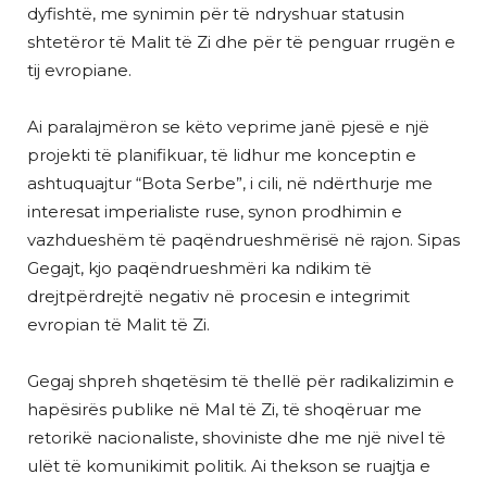
dyfishtë, me synimin për të ndryshuar statusin
shtetëror të Malit të Zi dhe për të penguar rrugën e
tij evropiane.
Ai paralajmëron se këto veprime janë pjesë e një
projekti të planifikuar, të lidhur me konceptin e
ashtuquajtur “Bota Serbe”, i cili, në ndërthurje me
interesat imperialiste ruse, synon prodhimin e
vazhdueshëm të paqëndrueshmërisë në rajon. Sipas
Gegajt, kjo paqëndrueshmëri ka ndikim të
drejtpërdrejtë negativ në procesin e integrimit
evropian të Malit të Zi.
Gegaj shpreh shqetësim të thellë për radikalizimin e
hapësirës publike në Mal të Zi, të shoqëruar me
retorikë nacionaliste, shoviniste dhe me një nivel të
ulët të komunikimit politik. Ai thekson se ruajtja e