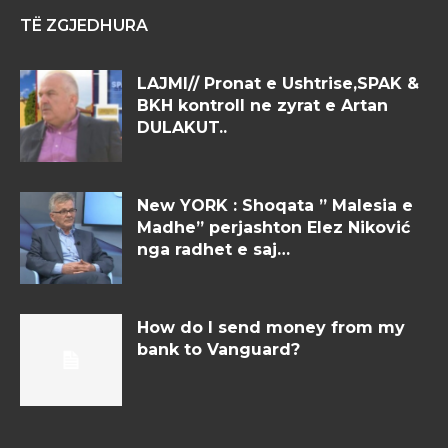
TË ZGJEDHURA
LAJMI// Pronat e Ushtrise,SPAK &
BKH kontroll ne zyrat e Artan
DULAKUT..
New YORK : Shoqata ” Malesia e
Madhe” perjashton Elez Niković
nga radhet e saj…
How do I send money from my
bank to Vanguard?