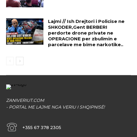
Lajmi // Ish Drejtori i Policise ne
SHKODER,Gent BERBERI
perdorte drone private ne
OPERACIONE per zbulimin e
parcelave me bime narkotike..
ZANIVERIUT.COM
- PORTAL ME LAJME NGA VERIU I SHQIPNISË!
+355 67 378 2305