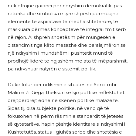
nuk ofrojnë garanci për ndryshim demokratik, pasi
retorika dhe simbolika e tyre shpesh përmbajnë
elemente të aspiratave të mëdha shtetërore, të
maskuara përmes koncepteve të integralizmit serb
në rajon. Ai shpreh shqetësim për mungesën e
distancimit nga këto mesazhe dhe paralajmëron se
një ndryshim i mundshëm i pushtetit mund të
prodhojë liderë të ngjashëm me ata të mëparshmit,
pa ndryshuar natyrën e sistemit politik.
Duke folur për ndikimin e situatës në Serbi mbi
Malin e Zi, Gegaj thekson se kjo politikë reflektohet
drejtpërdrejt edhe në skenën politike malazeze.
Sipas tij, disa subjekte politike, në vend që të
fokusohen në përmirësimin e standardit të jetesës
së qytetarëve, hapin çështje identitare si ndryshimi i
Kushtetutës, statusi i gjuhës serbe dhe shtetësia e