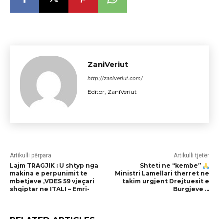
ZaniVeriut
http://zaniveriut.com/
Editor, ZaniVeriut
Artikulli përpara
Artikulli tjetër
Lajm TRAGJIK : U shtyp nga
Shteti ne “kembe”
makina e perpunimit te
Ministri Lamellari therret ne
mbetjeve ,VDES 59 vjeçari
takim urgjent Drejtuesit e
shqiptar ne ITALI – Emri-
Burgjeve …