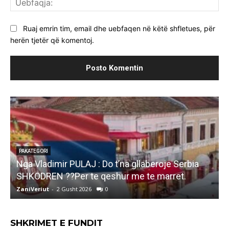
Ruaj emrin tim, email dhe uebfaqen në këtë shfletues, për
herën tjetër që komentoj.
PAKATEGORI
Marjana KOÇEKU: Kullen ne DUKAGJIN e kam pa
F
leje,psene gjeje Ti qe ke vite Deputet aq sa vet
i
kam jete..
ZaniVeriut
-
1 Gusht 2026
0
Z
SHKRIMET E FUNDIT