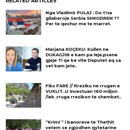
RELATED ARTICLES
Nga Vladimir PULAJ : Do t’na
gllaberoje Serbia SHKODREN ??
Per te qeshur me te marret.
Marjana KOÇEKU: Kullen ne
DUKAGJIN e kam pa leje,psene
gjeje Ti qe ke vite Deputet aq sa
vet kam jete..
Fiks FARE // Rreziku ne rrugen e
VUKLIT..U investuan 160 miljon
/lek ,rruga rrezikon te shembet..
“Krimi ” i banoreve te Thethit
vetem se zgjodhen qytetarine