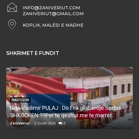
INFO@ZANIVERIUT.COM
ZANIVERIUT@GMAIL.COM
KOPLIK, MALËSI E MADHE
SHKRIMET E FUNDIT
PAKATEGORI
Nga Vladimir PULAJ : Do t’na gllaberoje Serbia
l
SHKODREN ??Per te qeshur me te marret.
k
ZaniVeriut
-
2 Gusht 2026
0
Z