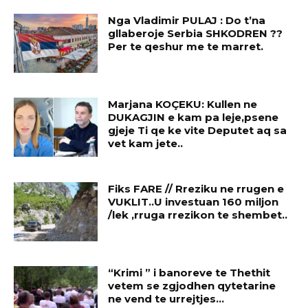
Nga Vladimir PULAJ : Do t’na
gllaberoje Serbia SHKODREN ??
Per te qeshur me te marret.
Marjana KOÇEKU: Kullen ne
DUKAGJIN e kam pa leje,psene
gjeje Ti qe ke vite Deputet aq sa
vet kam jete..
Fiks FARE // Rreziku ne rrugen e
VUKLIT..U investuan 160 miljon
/lek ,rruga rrezikon te shembet..
“Krimi ” i banoreve te Thethit
vetem se zgjodhen qytetarine
ne vend te urrejtjes…