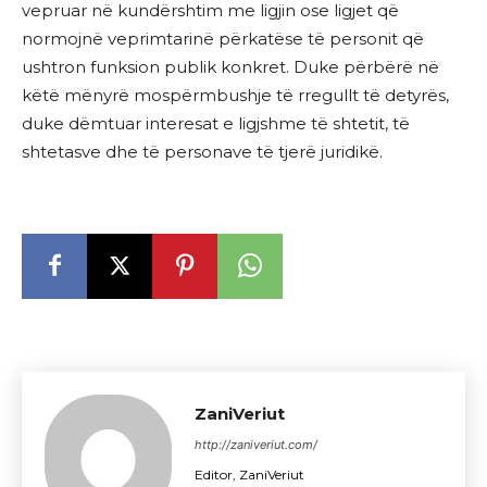
vepruar në kundërshtim me ligjin ose ligjet që
normojnë veprimtarinë përkatëse të personit që
ushtron funksion publik konkret. Duke përbërë në
këtë mënyrë mospërmbushje të rregullt të detyrës,
duke dëmtuar interesat e ligjshme të shtetit, të
shtetasve dhe të personave të tjerë juridikë.
ZaniVeriut
http://zaniveriut.com/
Editor, ZaniVeriut