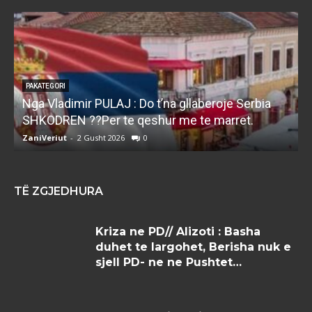
PAKATEGORI
Nga Vladimir PULAJ : Do t’na gllaberoje Serbia
l
SHKODREN ??Per te qeshur me te marret.
k
ZaniVeriut
-
2 Gusht 2026
0
Z
TË ZGJEDHURA
Kriza ne PD// Alizoti : Basha
duhet te largohet, Berisha nuk e
sjell PD- ne ne Pushtet…