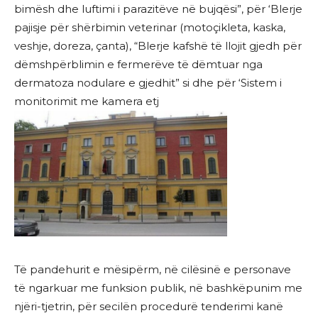
bimësh dhe luftimi i parazitëve në bujqësi”, për ‘Blerje
pajisje për shërbimin veterinar (motoçikleta, kaska,
veshje, doreza, çanta), “Blerje kafshë të llojit gjedh për
dëmshpërblimin e fermerëve të dëmtuar nga
dermatoza nodulare e gjedhit” si dhe për ‘Sistem i
monitorimit me kamera etj
Të pandehurit e mësipërm, në cilësinë e personave
të ngarkuar me funksion publik, në bashkëpunim me
njëri-tjetrin, për secilën procedurë tenderimi kanë