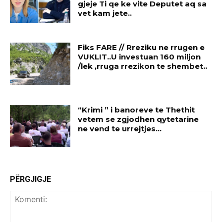
gjeje Ti qe ke vite Deputet aq sa
vet kam jete..
Fiks FARE // Rreziku ne rrugen e
VUKLIT..U investuan 160 miljon
/lek ,rruga rrezikon te shembet..
“Krimi ” i banoreve te Thethit
vetem se zgjodhen qytetarine
ne vend te urrejtjes…
PËRGJIGJE