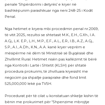
penale ‘Shpërdorimi i detyrës’ e kryer në
bashkëpunim parashikuar nga neni 248-25 i Kodit
Penal.
Nga hetimet e kryera mbi procedimin penal nr.2069,
të vitit 2025, rezultoi se shtetasit M.K., E.H., G.Xh., I.A.
A.Gj., L.K. E.P., L.H., M.P., E.F., A.L., E.R., I.B., A.Z., A.Gj.,
S.P., A.I., A.Dh., K.N., A.A. kanë kryer veprëm e
mësipërme në dëm të Ministrisë së Bujqësisë dhe
Zhvillimit Rural. Hetimet nisën pas kallëzimit të bërë
nga Kontrolli i Lartë i Shtetit (KLSH) për shtatë
procedura prokurimi, të zhvilluara kryesisht me
negociim pa shpallje paraprake dhe fond limit
525,000,000 lekë pa TVSH.
Procedurat për të cilat u konstatuan shkelje kishin të
bënin me prokurimet për “Shpenzime mbrojtje