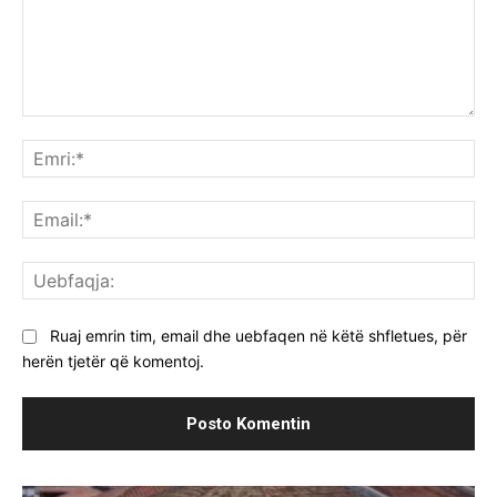
Komenti:
Emr
Ema
Ue
Ruaj emrin tim, email dhe uebfaqen në këtë shfletues, për
herën tjetër që komentoj.