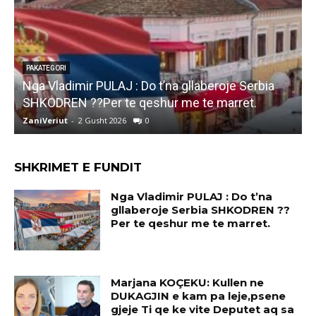
PAKATEGORI
Marjana KOÇEKU: Kullen ne DUKAGJIN e kam pa
leje,psene gjeje Ti qe ke vite Deputet aq sa vet
kam jete..
ZaniVeriut
-
1 Gusht 2026
0
SHKRIMET E FUNDIT
Nga Vladimir PULAJ : Do t’na
gllaberoje Serbia SHKODREN ??
Per te qeshur me te marret.
Marjana KOÇEKU: Kullen ne
DUKAGJIN e kam pa leje,psene
gjeje Ti qe ke vite Deputet aq sa