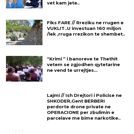
vet kam jete..
Fiks FARE // Rreziku ne rrugen e
VUKLIT..U investuan 160 miljon
/lek ,rruga rrezikon te shembet..
“Krimi ” i banoreve te Thethit
vetem se zgjodhen qytetarine
ne vend te urrejtjes…
Lajmi // Ish Drejtori i Policise ne
SHKODER,Gent BERBERI
perdorte drone private ne
OPERACIONE per zbulimin e
parcelave me bime narkotike..