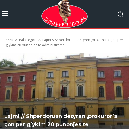
Kreu
Pakategori
Lajmi // Shperdoruan detyren ,prokuroria çon per
gjykim 20 punonjes te administrates...
Lajmi // Shperdoruan detyren ,prokuroria
çon per gjykim 20 punonjes te