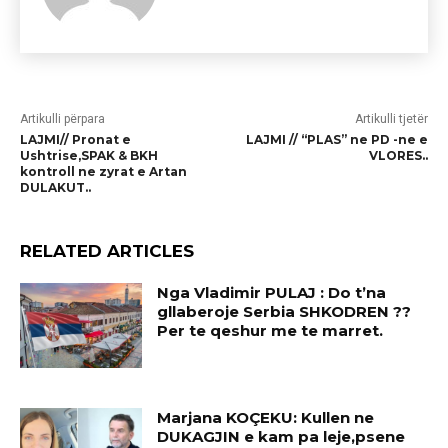
Artikulli përpara
Artikulli tjetër
LAJMI// Pronat e
LAJMI // “PLAS” ne PD -ne e
Ushtrise,SPAK & BKH
VLORES..
kontroll ne zyrat e Artan
DULAKUT..
RELATED ARTICLES
Nga Vladimir PULAJ : Do t’na
gllaberoje Serbia SHKODREN ??
Per te qeshur me te marret.
Marjana KOÇEKU: Kullen ne
DUKAGJIN e kam pa leje,psene