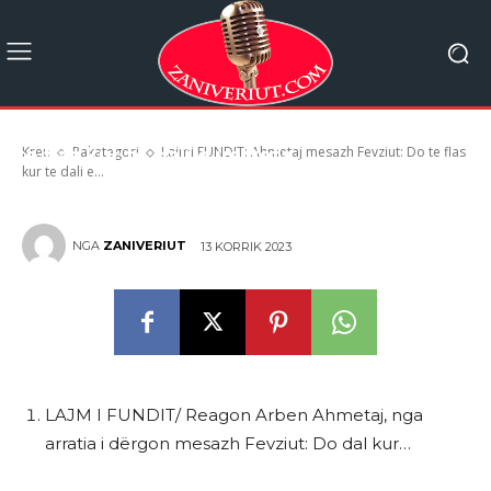
Lajmi FUNDIT: Ahmetaj mesazh Fevziut: Do
Kreu
Pakategori
Lajmi FUNDIT: Ahmetaj mesazh Fevziut: Do te flas
te flas kur te dali e verteta…
kur te dali e...
NGA
ZANIVERIUT
13 KORRIK 2023
LAJM I FUNDIT/ Reagon Arben Ahmetaj, nga
arratia i dërgon mesazh Fevziut: Do dal kur…