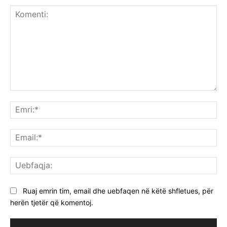
Komenti:
Emr
Ema
Ue
Ruaj emrin tim, email dhe uebfaqen në këtë shfletues, për
herën tjetër që komentoj.