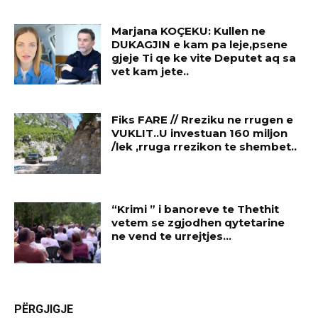
Marjana KOÇEKU: Kullen ne
DUKAGJIN e kam pa leje,psene
gjeje Ti qe ke vite Deputet aq sa
vet kam jete..
Fiks FARE // Rreziku ne rrugen e
VUKLIT..U investuan 160 miljon
/lek ,rruga rrezikon te shembet..
“Krimi ” i banoreve te Thethit
vetem se zgjodhen qytetarine
ne vend te urrejtjes…
PËRGJIGJE