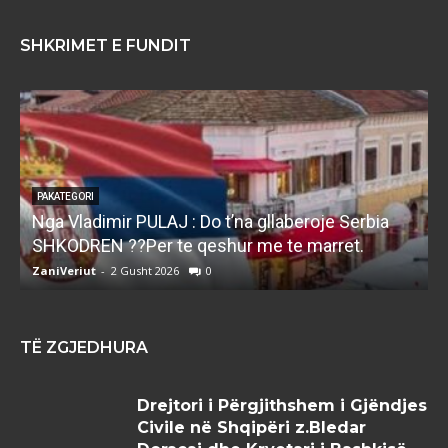
SHKRIMET E FUNDIT
PAKATEGORI
Nga Vladimir PULAJ : Do t’na gllaberoje Serbia
l
SHKODREN ??Per te qeshur me te marret.
k
ZaniVeriut
-
2 Gusht 2026
0
Z
TË ZGJEDHURA
Drejtori i Përgjithshem i Gjëndjes
Civile në Shqipëri z.Bledar