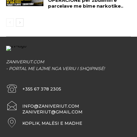
OPERACIONE per zbulimin e
parcelave me bime narkotike..
ZANIVERIUT.COM
- PORTAL ME LAJME NGA VERIU I SHQIPNISË!
+355 67 378 2305
INFO@ZANIVERIUT.COM
ZANIVERIUT@GMAIL.COM
KOPLIK, MALËSI E MADHE