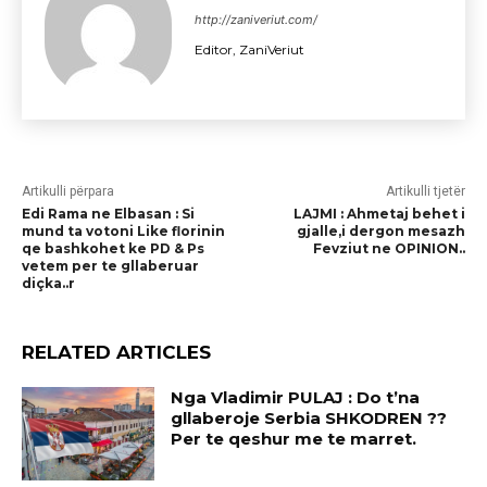
http://zaniveriut.com/
Editor, ZaniVeriut
Artikulli përpara
Artikulli tjetër
Edi Rama ne Elbasan : Si
LAJMI : Ahmetaj behet i
mund ta votoni Like florinin
gjalle,i dergon mesazh
qe bashkohet ke PD & Ps
Fevziut ne OPINION..
vetem per te gllaberuar
diçka..r
RELATED ARTICLES
Nga Vladimir PULAJ : Do t’na
gllaberoje Serbia SHKODREN ??
Per te qeshur me te marret.