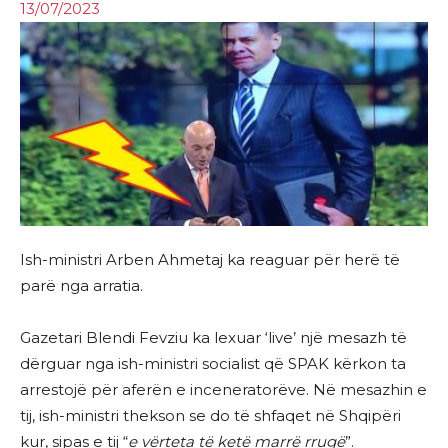
13/07/2023
Ish-ministri Arben Ahmetaj ka reaguar për herë të
parë nga arratia.
Gazetari Blendi Fevziu ka lexuar ‘live’ një mesazh të
dërguar nga ish-ministri socialist që SPAK kërkon ta
arrestojë për aferën e inceneratorëve. Në mesazhin e
tij, ish-ministri thekson se do të shfaqet në Shqipëri
kur, sipas e tij “
e vërteta të ketë marrë rrugë
”.