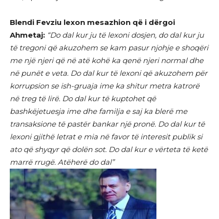
Blendi Fevziu lexon mesazhion që i dërgoi
Ahmetaj:
“Do dal kur ju të lexoni dosjen, do dal kur ju
të tregoni që akuzohem se kam pasur njohje e shoqëri
me një njeri që në atë kohë ka qenë njeri normal dhe
në punët e veta. Do dal kur të lexoni që akuzohem për
korrupsion se ish-gruaja ime ka shitur metra katrorë
në treg të lirë. Do dal kur të kuptohet që
bashkëjetuesja ime dhe familja e saj ka blerë me
transaksione të pastër bankar një pronë. Do dal kur të
lexoni gjithë letrat e mia në favor të interesit publik si
ato që shyqyr që dolën sot. Do dal kur e vërteta të ketë
marrë rrugë. Atëherë do dal”