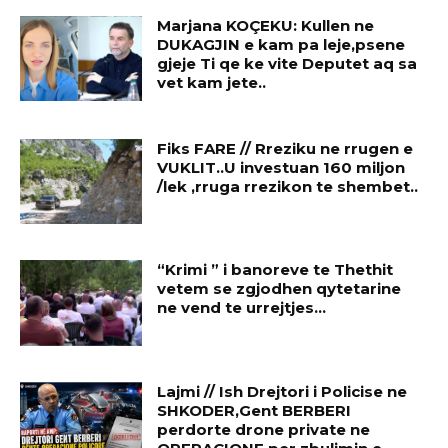
Marjana KOÇEKU: Kullen ne
DUKAGJIN e kam pa leje,psene
gjeje Ti qe ke vite Deputet aq sa
vet kam jete..
Fiks FARE // Rreziku ne rrugen e
VUKLIT..U investuan 160 miljon
/lek ,rruga rrezikon te shembet..
“Krimi ” i banoreve te Thethit
vetem se zgjodhen qytetarine
ne vend te urrejtjes…
Lajmi // Ish Drejtori i Policise ne
SHKODER,Gent BERBERI
perdorte drone private ne