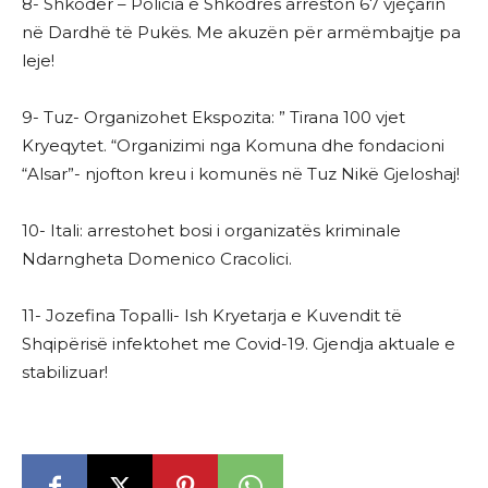
8- Shkodër – Policia e Shkodrës arreston 67 vjeçarin
në Dardhë të Pukës. Me akuzën për armëmbajtje pa
leje!
9- Tuz- Organizohet Ekspozita: ” Tirana 100 vjet
Kryeqytet. “Organizimi nga Komuna dhe fondacioni
“Alsar”- njofton kreu i komunës në Tuz Nikë Gjeloshaj!
10- Itali: arrestohet bosi i organizatës kriminale
Ndarngheta Domenico Cracolici.
11- Jozefina Topalli- Ish Kryetarja e Kuvendit të
Shqipërisë infektohet me Covid-19. Gjendja aktuale e
stabilizuar!