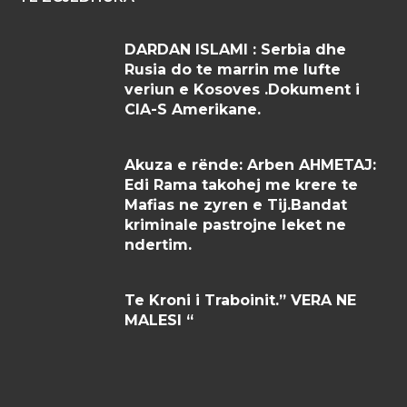
DARDAN ISLAMI : Serbia dhe
Rusia do te marrin me lufte
veriun e Kosoves .Dokument i
CIA-S Amerikane.
Akuza e rënde: Arben AHMETAJ:
Edi Rama takohej me krere te
Mafias ne zyren e Tij.Bandat
kriminale pastrojne leket ne
ndertim.
Te Kroni i Traboinit.” VERA NE
MALESI “