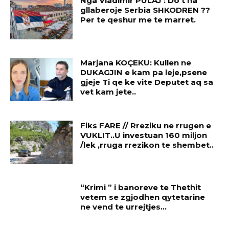
Nga Vladimir PULAJ : Do t’na
gllaberoje Serbia SHKODREN ??
Per te qeshur me te marret.
Marjana KOÇEKU: Kullen ne
DUKAGJIN e kam pa leje,psene
gjeje Ti qe ke vite Deputet aq sa
vet kam jete..
Fiks FARE // Rreziku ne rrugen e
VUKLIT..U investuan 160 miljon
/lek ,rruga rrezikon te shembet..
“Krimi ” i banoreve te Thethit
vetem se zgjodhen qytetarine
ne vend te urrejtjes…