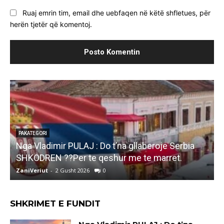
Ruaj emrin tim, email dhe uebfaqen në këtë shfletues, për
herën tjetër që komentoj.
PAKATEGORI
Marjana KOÇEKU: Kullen ne DUKAGJIN e kam 
rbia
leje,psene gjeje Ti qe ke vite Deputet aq sa ve
.
kam jete..
ZaniVeriut
-
1 Gusht 2026
0
SHKRIMET E FUNDIT