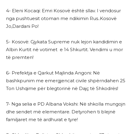
4- Eleni Kocaqi: Emri Kosovë është sllav. I vendosur
nga pushtuesit otoman me ndikimin Rus..Kosovë
Jo,Dardani Po!
5- Kosovë: Gjykata Supreme nuk lejon kandidimin e
Albin Kurtit në votimet e 14 Shkurtit. Vendimi u mor
të premten!
6- Prefektja e Qarkut Majlinda Angoni: Në
bashkpunim me emergjencat civile shpërndahen 25
Ton Ushqime për blegtorinë në Dajç të Shkodrës!
7- Nga selia e PD Albana Vokshi: Në shkolla mungojn
dhe sendet më elementare. Detyrohen ti blejnë
familjaret me të ardhurat e tyre!