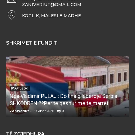
ZANIVERIUT@GMAIL.COM
KOPLIK, MALËSI E MADHE
SHKRIMET E FUNDIT
PAKATEGORI
Nga Vladimir PULAJ : Do t’na gllaberoje Serbia
l
SHKODREN ??Per te qeshur me te marret.
k
ZaniVeriut
-
2 Gusht 2026
0
Z
TË ZGJEDHURA