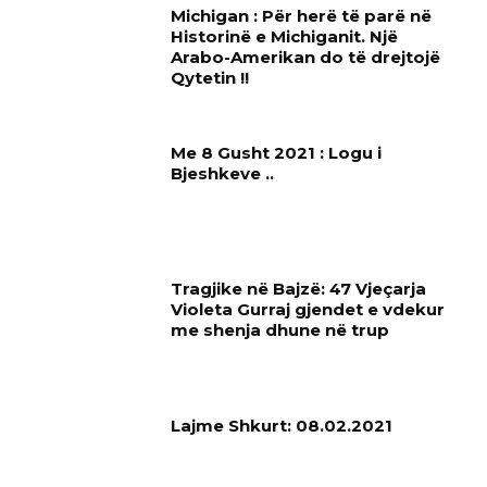
Michigan : Për herë të parë në
Historinë e Michiganit. Një
Arabo-Amerikan do të drejtojë
Qytetin !!
Me 8 Gusht 2021 : Logu i
Bjeshkeve ..
Tragjike në Bajzë: 47 Vjeçarja
Violeta Gurraj gjendet e vdekur
me shenja dhune në trup
Lajme Shkurt: 08.02.2021