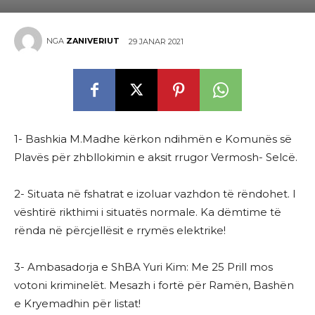
NGA
ZANIVERIUT
29 JANAR 2021
1- Bashkia M.Madhe kërkon ndihmën e Komunës së
Plavës për zhbllokimin e aksit rrugor Vermosh- Selcë.
2- Situata në fshatrat e izoluar vazhdon të rëndohet. I
vështirë rikthimi i situatës normale. Ka dëmtime të
rënda në përcjellësit e rrymës elektrike!
3- Ambasadorja e ShBA Yuri Kim: Me 25 Prill mos
votoni kriminelët. Mesazh i fortë për Ramën, Bashën
e Kryemadhin për listat!