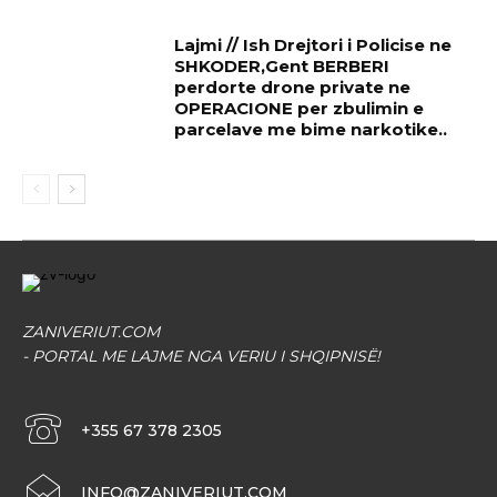
Lajmi // Ish Drejtori i Policise ne
SHKODER,Gent BERBERI
perdorte drone private ne
OPERACIONE per zbulimin e
parcelave me bime narkotike..
ZANIVERIUT.COM
- PORTAL ME LAJME NGA VERIU I SHQIPNISË!
+355 67 378 2305
INFO@ZANIVERIUT.COM