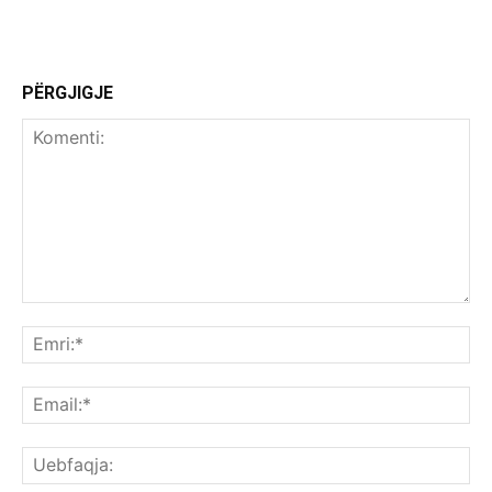
PËRGJIGJE
Komenti:
Emr
Ema
Ue