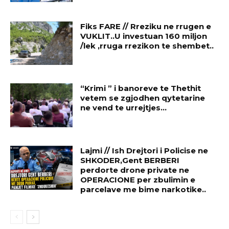
Fiks FARE // Rreziku ne rrugen e
VUKLIT..U investuan 160 miljon
/lek ,rruga rrezikon te shembet..
“Krimi ” i banoreve te Thethit
vetem se zgjodhen qytetarine
ne vend te urrejtjes…
Lajmi // Ish Drejtori i Policise ne
SHKODER,Gent BERBERI
perdorte drone private ne
OPERACIONE per zbulimin e
parcelave me bime narkotike..