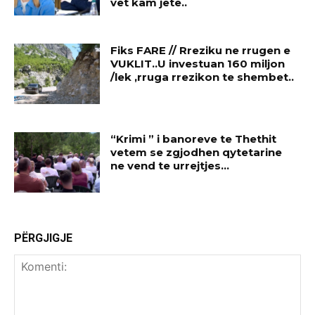
vet kam jete..
Fiks FARE // Rreziku ne rrugen e
VUKLIT..U investuan 160 miljon
/lek ,rruga rrezikon te shembet..
“Krimi ” i banoreve te Thethit
vetem se zgjodhen qytetarine
ne vend te urrejtjes…
PËRGJIGJE