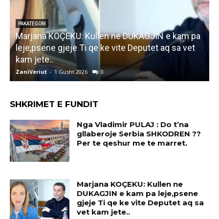
PAKATEGORI
Marjana KOÇEKU: Kullen ne DUKAGJIN e kam pa
F
leje,psene gjeje Ti qe ke vite Deputet aq sa vet
i
kam jete..
ZaniVeriut
-
1 Gusht 2026
0
Z
SHKRIMET E FUNDIT
Nga Vladimir PULAJ : Do t’na
gllaberoje Serbia SHKODREN ??
Per te qeshur me te marret.
Marjana KOÇEKU: Kullen ne
DUKAGJIN e kam pa leje,psene
gjeje Ti qe ke vite Deputet aq sa
vet kam jete..