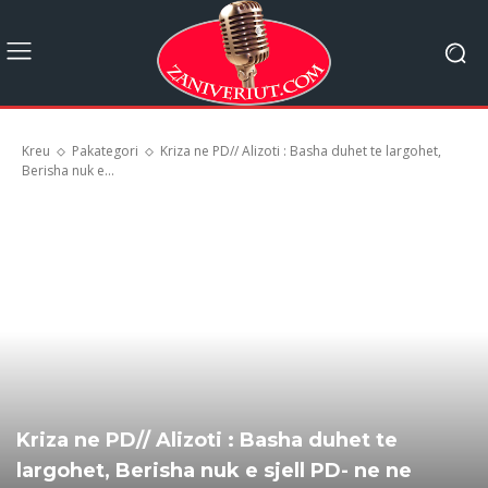
Kreu
Pakategori
Kriza ne PD// Alizoti : Basha duhet te largohet,
Berisha nuk e...
Kriza ne PD// Alizoti : Basha duhet te
largohet, Berisha nuk e sjell PD- ne ne