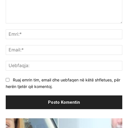
Komenti:
Emr
Ema
Ue
Ruaj emrin tim, email dhe uebfaqen në këtë shfletues, për
herën tjetër që komentoj.