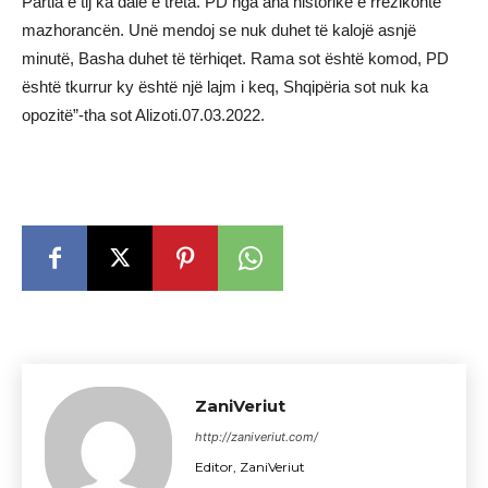
Partia e tij ka dalë e treta. PD nga ana historike e rrezikonte
mazhorancën. Unë mendoj se nuk duhet të kalojë asnjë
minutë, Basha duhet të tërhiqet. Rama sot është komod, PD
është tkurrur ky është një lajm i keq, Shqipëria sot nuk ka
opozitë”-tha sot Alizoti.07.03.2022.
ZaniVeriut
http://zaniveriut.com/
Editor, ZaniVeriut