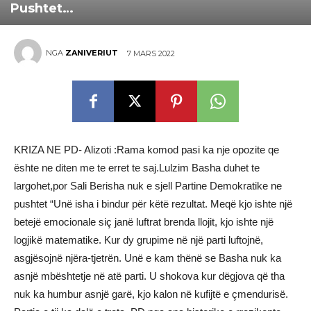
Pushtet…
NGA
ZANIVERIUT
7 MARS 2022
KRIZA NE PD- Alizoti :Rama komod pasi ka nje opozite qe
ështe ne diten me te erret te saj.Lulzim Basha duhet te
largohet,por Sali Berisha nuk e sjell Partine Demokratike ne
pushtet “Unë isha i bindur për këtë rezultat. Meqë kjo ishte një
betejë emocionale siç janë luftrat brenda llojit, kjo ishte një
logjikë matematike. Kur dy grupime në një parti luftojnë,
asgjësojnë njëra-tjetrën. Unë e kam thënë se Basha nuk ka
asnjë mbështetje në atë parti. U shokova kur dëgjova që tha
nuk ka humbur asnjë garë, kjo kalon në kufijtë e çmendurisë.