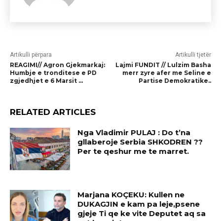
Artikulli përpara
Artikulli tjetër
REAGIMI// Agron Gjekmarkaj:
Lajmi FUNDIT // Lulzim Basha
Humbje e tronditese e PD
merr zyre afer me Seline e
zgjedhjet e 6 Marsit …
Partise Demokratike..
RELATED ARTICLES
Nga Vladimir PULAJ : Do t’na
gllaberoje Serbia SHKODREN ??
Per te qeshur me te marret.
Marjana KOÇEKU: Kullen ne
DUKAGJIN e kam pa leje,psene
gjeje Ti qe ke vite Deputet aq sa