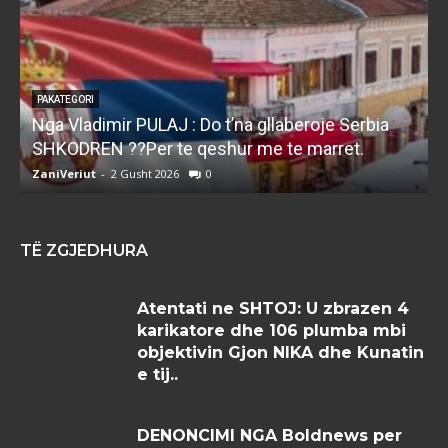
PAKATEGORI
Nga Vladimir PULAJ : Do t’na gllaberoje Serbia
l
SHKODREN ??Per te qeshur me te marret.
k
ZaniVeriut
-
2 Gusht 2026
0
Z
TË ZGJEDHURA
Atentati ne SHTOJ: U zbrazen 4
karikatore dhe 106 plumba mbi
objektivin Gjon NIKA dhe Kunatin
e tij..
DENONCIMI NGA Boldnews per