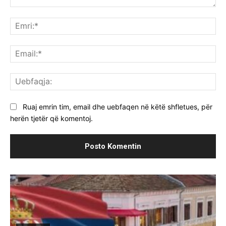
Komenti:
Emr
Ema
Ue
Ruaj emrin tim, email dhe uebfaqen në këtë shfletues, për
herën tjetër që komentoj.