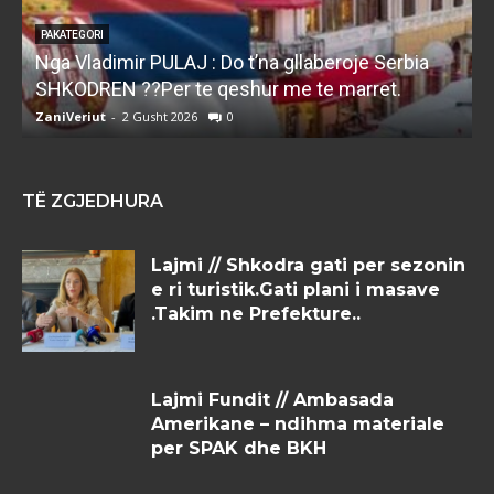
PAKATEGORI
Nga Vladimir PULAJ : Do t’na gllaberoje Serbia
l
SHKODREN ??Per te qeshur me te marret.
k
ZaniVeriut
-
2 Gusht 2026
0
Z
TË ZGJEDHURA
Lajmi // Shkodra gati per sezonin
e ri turistik.Gati plani i masave
.Takim ne Prefekture..
Lajmi Fundit // Ambasada
Amerikane – ndihma materiale
per SPAK dhe BKH