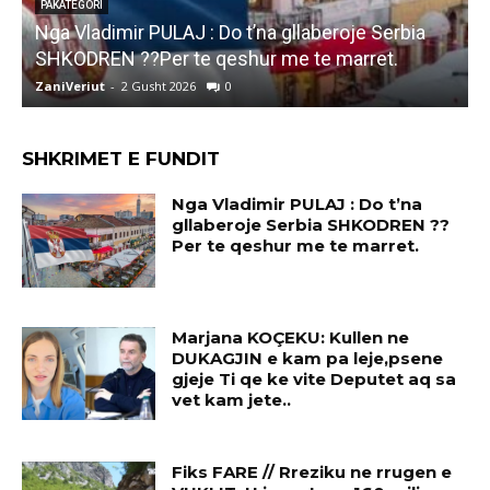
PAKATEGORI
Nga Vladimir PULAJ : Do t’na gllaberoje Serbia
l
SHKODREN ??Per te qeshur me te marret.
k
ZaniVeriut
-
2 Gusht 2026
0
Z
SHKRIMET E FUNDIT
Nga Vladimir PULAJ : Do t’na
gllaberoje Serbia SHKODREN ??
Per te qeshur me te marret.
Marjana KOÇEKU: Kullen ne
DUKAGJIN e kam pa leje,psene
gjeje Ti qe ke vite Deputet aq sa
vet kam jete..
Fiks FARE // Rreziku ne rrugen e