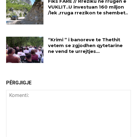
Fiks FARE // Rreziku ne rrugen e
VUKLIT..U investuan 160 miljon
/lek ,rruga rrezikon te shembet..
“Krimi ” i banoreve te Thethit
vetem se zgjodhen qytetarine
ne vend te urrejtjes…
PËRGJIGJE