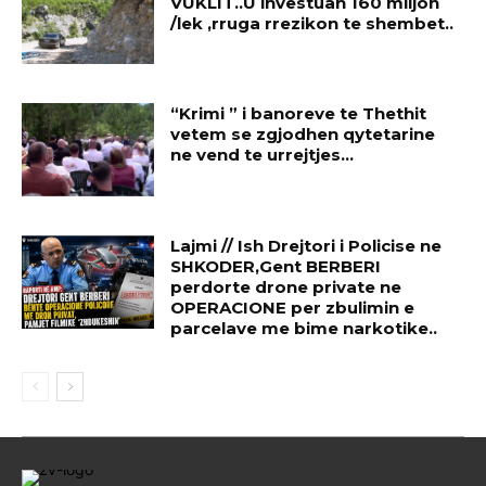
VUKLIT..U investuan 160 miljon
/lek ,rruga rrezikon te shembet..
“Krimi ” i banoreve te Thethit
vetem se zgjodhen qytetarine
ne vend te urrejtjes…
Lajmi // Ish Drejtori i Policise ne
SHKODER,Gent BERBERI
perdorte drone private ne
OPERACIONE per zbulimin e
parcelave me bime narkotike..