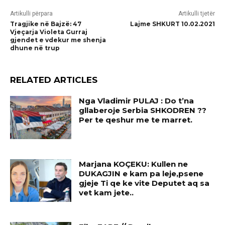
Artikulli përpara
Artikulli tjetër
Tragjike në Bajzë: 47
Lajme SHKURT 10.02.2021
Vjeçarja Violeta Gurraj
gjendet e vdekur me shenja
dhune në trup
RELATED ARTICLES
Nga Vladimir PULAJ : Do t’na
gllaberoje Serbia SHKODREN ??
Per te qeshur me te marret.
Marjana KOÇEKU: Kullen ne
DUKAGJIN e kam pa leje,psene
gjeje Ti qe ke vite Deputet aq sa
vet kam jete..