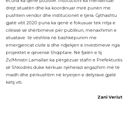
ecuria ka qenë pozitive. Institucioni ka menaxhuar
drejt situatën dhe ka koordinuar mirë punën me
pushtein vendor dhe institucionet e tjera. Gjithashtu
gjatë vitit 2020 puna ka qenë e fokusuar tek rritja e
cilësisë së shërbimeve për publikun, menaxhimin e
situatave të vështira në bashkëpunim me
emergjencat civile si dhe ndjekjen e investimeve nga
projektet e qeverisë Shqiptare. Në fjalën e tij
Zv/Ministri Lamallari ka përgëzuar stafin e Prefekturës
së Shkodrës duke kërkuar njëherazi angazhim më të
madh dhe përkushtim në kryerjen e detyrave gjatë
këtij viti.
Zani Veriut