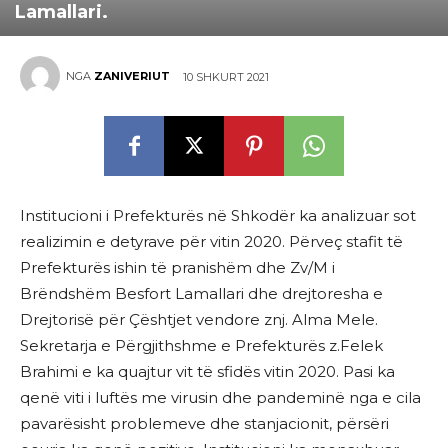
Lamallari.
NGA
ZANIVERIUT
10 SHKURT 2021
Institucioni i Prefekturës në Shkodër ka analizuar sot
realizimin e detyrave për vitin 2020. Përveç stafit të
Prefekturës ishin të pranishëm dhe Zv/M i
Brëndshëm Besfort Lamallari dhe drejtoresha e
Drejtorisë për Çështjet vendore znj. Alma Mele.
Sekretarja e Përgjithshme e Prefekturës z.Felek
Brahimi e ka quajtur vit të sfidës vitin 2020. Pasi ka
qenë viti i luftës me virusin dhe pandeminë nga e cila
pavarësisht problemeve dhe stanjacionit, përsëri