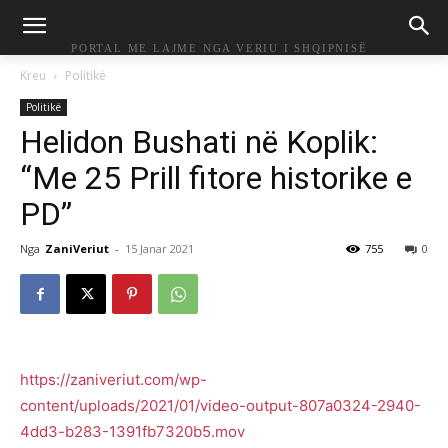
ZANIVERIUT.COM
PORTAL ME LAJME NGA VERIU I SHQIPNISË
Kreu
Politikë
Politikë
Helidon Bushati në Koplik:
“Me 25 Prill fitore historike e
PD”
Nga
ZaniVeriut
-
15 Janar 2021
755
0
https://zaniveriut.com/wp-
content/uploads/2021/01/video-output-807a0324-2940-
4dd3-b283-1391fb7320b5.mov