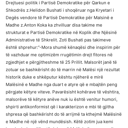
Drejtuesi politik i Partisë Demokratike për Qarkun e
Shkodrës z.Helidon Bushati i shoqëruar nga Kryetari i
Degës vendore të Partisë Demokratike për Malsinë e
Madhe z.Anton Koka ka zhvilluar disa takime me
strukturat e Partisë Demokratike në Koplik dhe Njësinë
Administrative të Shkrelit. Zoti Bushati pas takimeve
është shprehur:”-Mora shumë kënaqësi dhe inspirim për
të vazhduar me optimizëm rrugëtimin drejt fitores në
zgjedhjet e përgjitheshme të 25 Prillit. Malsorët janë të
zotuar se bashkërisht do të marrin në Malësi një rezultat
historik duke e shkëputur kështu njëherë e mirë
Malësinë e Madhe nga duart e atyre që e mbajtën peng
përgjate këtyre viteve. Pavarësisht kohërave të vështira,
malsorëve të këtyre anëve nuk iu është venitur humori,
shpirti antikonformist që i karakterizon e mbi të gjitha
shpresa që bashkërisht do të arrijmë ta kthejmë Malësinë
e Madhe në një vënd mundësish. Këtë zotim jua kemi