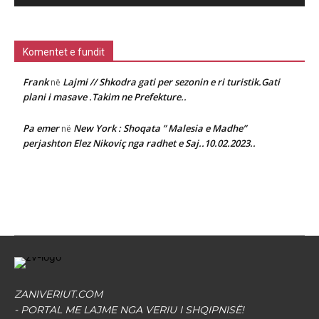
Komentet e fundit
Frank
Lajmi // Shkodra gati per sezonin e ri turistik.Gati
në
plani i masave .Takim ne Prefekture..
Pa emer
New York : Shoqata ” Malesia e Madhe”
në
perjashton Elez Nikoviç nga radhet e Saj..10.02.2023..
ZANIVERIUT.COM
- PORTAL ME LAJME NGA VERIU I SHQIPNISË!