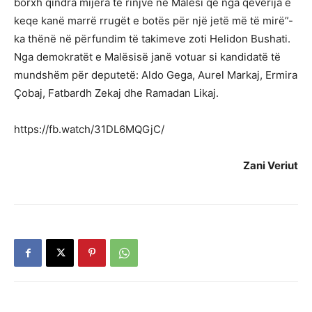
borxh qindra mijëra të rinjve në Malësi që nga qeverija e
keqe kanë marrë rrugët e botës për një jetë më të mirë”-
ka thënë në përfundim të takimeve zoti Helidon Bushati.
Nga demokratët e Malësisë janë votuar si kandidatë të
mundshëm për deputetë: Aldo Gega, Aurel Markaj, Ermira
Çobaj, Fatbardh Zekaj dhe Ramadan Likaj.
https://fb.watch/31DL6MQGjC/
Zani Veriut