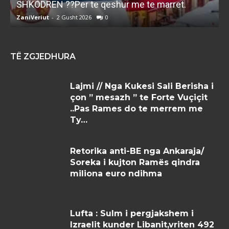
SHKODREN ??Per te qeshur me te marret.
k
ZaniVeriut
-
2 Gusht 2026
0
Z
TË ZGJEDHURA
Lajmi // Nga Kukesi Sali Berisha i
çon ” mesazh ” te Forte Vuçiçit
..Pas Rames do te merrem me
Ty…
Retorika anti-BE nga Ankaraja/
Soreka i kujton Ramës qindra
miliona euro ndihma
Lufta : Sulm i pergjakshem i
Izraelit kunder Libanit,vriten 492