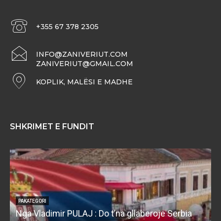
+355 67 378 2305
INFO@ZANIVERIUT.COM
ZANIVERIUT@GMAIL.COM
KOPLIK, MALËSI E MADHE
SHKRIMET E FUNDIT
PAKATEGORI
Nga Vladimir PULAJ : Do t’na gllaberoje Serbia
l