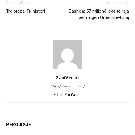
Artikulli përpara
Artikulli tjetër
Tre breza-Tri histori
Bashkia: 57 milionë lekë të reja
për rrugën Gruemirë-Linaj
ZaniVeriut
http://zaniveriut.com/
Editor, ZaniVeriut
PËRGJIGJE