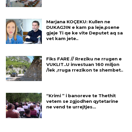
Marjana KOÇEKU: Kullen ne
DUKAGJIN e kam pa leje,psene
gjeje Ti qe ke vite Deputet aq sa
vet kam jete..
Fiks FARE // Rreziku ne rrugen e
VUKLIT..U investuan 160 miljon
/lek ,rruga rrezikon te shembet..
“Krimi ” i banoreve te Thethit
vetem se zgjodhen qytetarine
ne vend te urrejtjes…