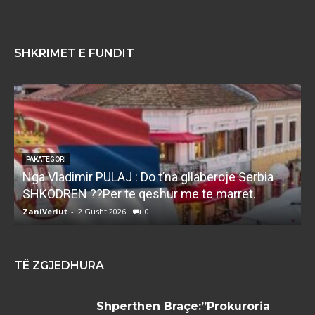
SHKRIMET E FUNDIT
PAKATEGORI
Nga Vladimir PULAJ : Do t’na gllaberoje Serbia
l
SHKODREN ??Per te qeshur me te marret.
k
ZaniVeriut
-
2 Gusht 2026
0
Z
TË ZGJEDHURA
Shperthen Braçe:”Prokuroria