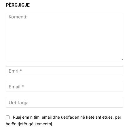
PËRGJIGJE
Komenti:
Emr
Ema
Ue
Ruaj emrin tim, email dhe uebfaqen në këtë shfletues, për
herën tjetër që komentoj.