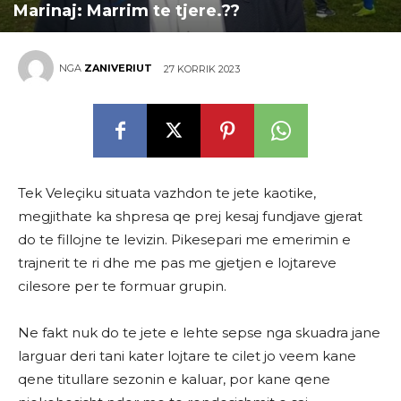
Marinaj: Marrim te tjere.??
NGA
ZANIVERIUT
27 KORRIK 2023
Tek Veleçiku situata vazhdon te jete kaotike,
megjithate ka shpresa qe prej kesaj fundjave gjerat
do te fillojne te levizin. Pikesepari me emerimin e
trajnerit te ri dhe me pas me gjetjen e lojtareve
cilesore per te formuar grupin.
Ne fakt nuk do te jete e lehte sepse nga skuadra jane
larguar deri tani kater lojtare te cilet jo veem kane
qene titullare sezonin e kaluar, por kane qene