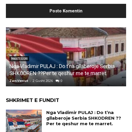
PAKATEGOR
Marjan
KATEGORI
a Vladimir PULAJ : Do t’na gllaberoje Serbia
leje,ps
KODREN ??Per te qeshur me te marret.
kam jet
niVeriut
-
2 Gusht 2026
0
ZaniVeriu
SHKRIMET E FUNDIT
Nga Vladimir PULAJ : Do t’na
gllaberoje Serbia SHKODREN ??
Per te qeshur me te marret.