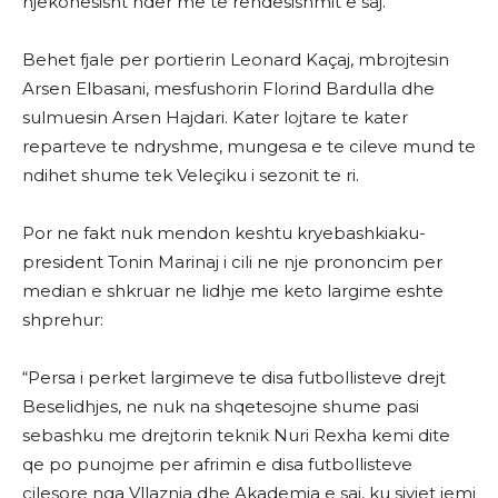
njekohesisht nder me te rendesishmit e saj.
Behet fjale per portierin Leonard Kaçaj, mbrojtesin
Arsen Elbasani, mesfushorin Florind Bardulla dhe
sulmuesin Arsen Hajdari. Kater lojtare te kater
reparteve te ndryshme, mungesa e te cileve mund te
ndihet shume tek Veleçiku i sezonit te ri.
Por ne fakt nuk mendon keshtu kryebashkiaku-
president Tonin Marinaj i cili ne nje prononcim per
median e shkruar ne lidhje me keto largime eshte
shprehur:
“Persa i perket largimeve te disa futbollisteve drejt
Beselidhjes, ne nuk na shqetesojne shume pasi
sebashku me drejtorin teknik Nuri Rexha kemi dite
qe po punojme per afrimin e disa futbollisteve
cilesore nga Vllaznia dhe Akademia e saj, ku sivjet jemi