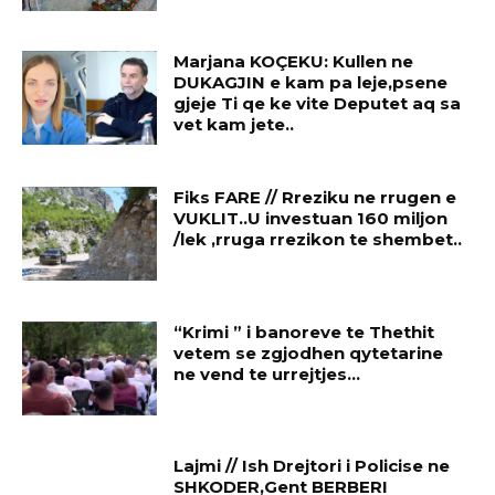
Marjana KOÇEKU: Kullen ne
DUKAGJIN e kam pa leje,psene
gjeje Ti qe ke vite Deputet aq sa
vet kam jete..
Fiks FARE // Rreziku ne rrugen e
VUKLIT..U investuan 160 miljon
/lek ,rruga rrezikon te shembet..
“Krimi ” i banoreve te Thethit
vetem se zgjodhen qytetarine
ne vend te urrejtjes…
Lajmi // Ish Drejtori i Policise ne
SHKODER,Gent BERBERI