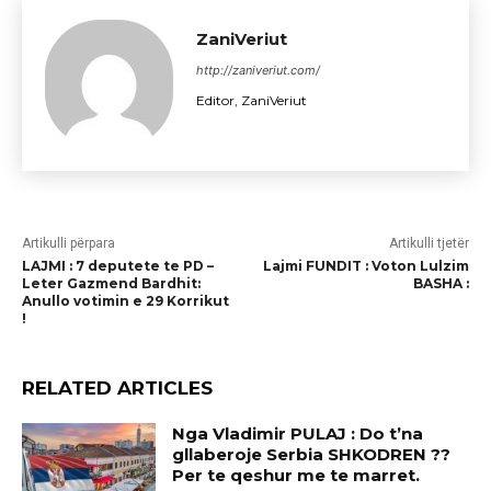
ZaniVeriut
http://zaniveriut.com/
Editor, ZaniVeriut
Artikulli përpara
Artikulli tjetër
LAJMI : 7 deputete te PD –
Lajmi FUNDIT : Voton Lulzim
Leter Gazmend Bardhit:
BASHA :
Anullo votimin e 29 Korrikut
!
RELATED ARTICLES
Nga Vladimir PULAJ : Do t’na
gllaberoje Serbia SHKODREN ??
Per te qeshur me te marret.