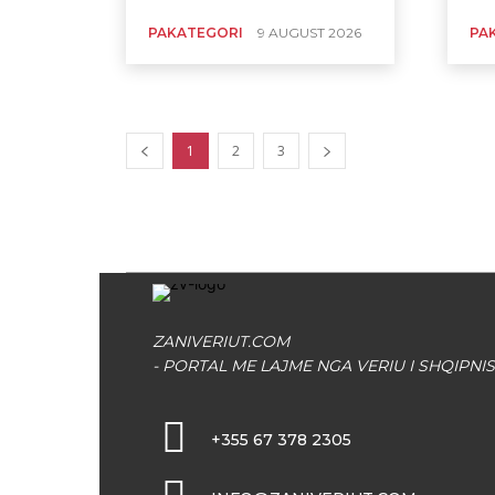
PAKATEGORI
9 AUGUST 2026
PA
1
2
3
ZANIVERIUT.COM
- PORTAL ME LAJME NGA VERIU I SHQIPNIS
+355 67 378 2305