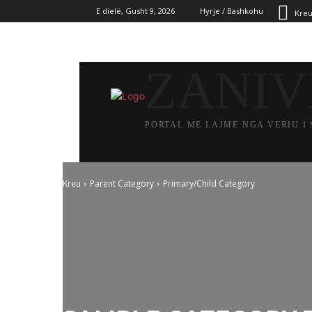
E dielë, Gusht 9, 2026
Hyrje / Bashkohu
Kre
ZANIV
PORTAL ME LAJME NGA VERIU I 
KREU
LAJME
POLIT
Kreu
Parent Category
Primary/Child Category