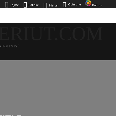
Opinione
u
Lajme
Politikë
Kulturë
Histori
ERIUT.COM
SHQIPNISË
IKË
HISTORI
OPINIONE
KULTURË