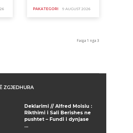
26
PAKATEGORI
9 AUGUST 2026
Faqja 1 nga 3
Ë ZGJEDHURA
Deklarimi // Alfred Moisiu :
Rikthimi i Sali Berishes ne
pushtet – Fundi i dynjase
…