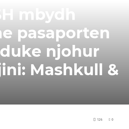
ASH mbydh
ne pasaporten
duke njohur
ini: Mashkull &
126
0