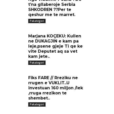
t’na gllaberoje Serbia
SHKODREN ??Per te
qeshur me te marret.
Pakategori
Marjana KOÇEKU: Kullen
ne DUKAGJIN e kam pa
leje,psene gjeje Ti qe ke
vite Deputet aq sa vet
kam jete..
Pakategori
Fiks FARE // Rreziku ne
rrugen e VUKLIT..U
investuan 160 miljon /lek
,rruga rrezikon te
shembet..
Pakategori