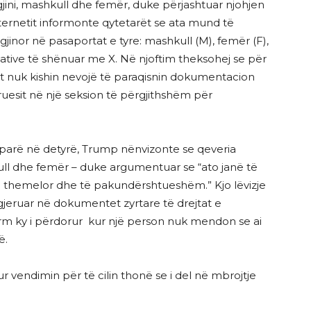
gjini, mashkull dhe femër, duke përjashtuar njohjen
nternetit informonte qytetarët se ata mund të
gjinor në pasaportat e tyre: mashkull (M), femër (F),
native të shënuar me X. Në njoftim theksohej se për
tët nuk kishin nevojë të paraqisnin dokumentacion
oruesit në një seksion të përgjithshëm për
 parë në detyrë, Trump nënvizonte se qeveria
ull dhe femër – duke argumentuar se “ato janë të
 themelor dhe të pakundërshtueshëm.” Kjo lëvizje
jeruar në dokumentet zyrtare të drejtat e
erm ky i përdorur kur një person nuk mendon se ai
ë.
vendimin për të cilin thonë se i del në mbrojtje