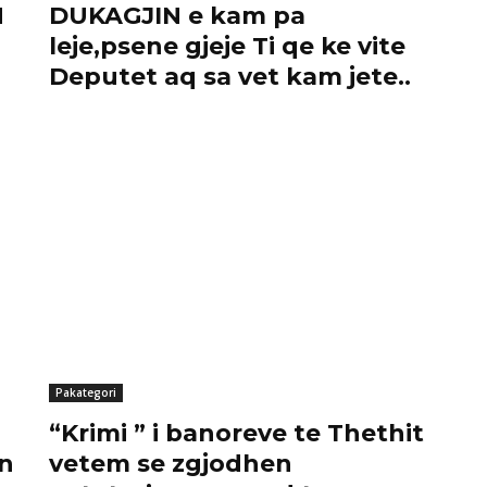
N
DUKAGJIN e kam pa
leje,psene gjeje Ti qe ke vite
Deputet aq sa vet kam jete..
Pakategori
“Krimi ” i banoreve te Thethit
an
vetem se zgjodhen