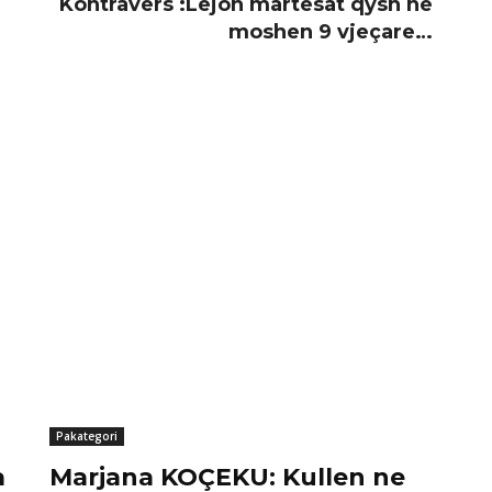
Kontravers :Lejon martesat qysh ne
moshen 9 vjeçare…
Pakategori
a
Marjana KOÇEKU: Kullen ne