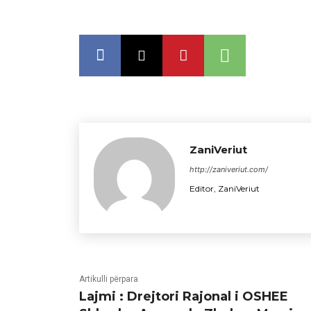
ZaniVeriut
http://zaniveriut.com/
Editor, ZaniVeriut
Artikulli përpara
Lajmi : Drejtori Rajonal i OSHEE