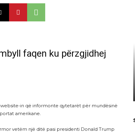
mbyll faqen ku përzgjidhej
r website-in që informonte qytetarët për mundësinë
aportat amerikane.
ërmor vetëm një ditë pasi presidenti Donald Trump