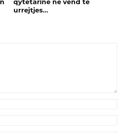
on
qytetarine ne vend te
urrejtjes…
Emri:*
Email:*