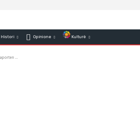
Histori
Opinione
Kulturë
porten ...