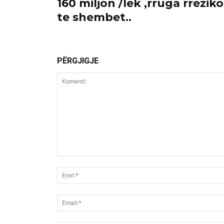
160 miljon /lek ,rruga rrezik
te shembet..
PËRGJIGJE
Komenti: