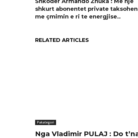
Shkoder Armando Zhuka : Me nje
shkurt abonentet private taksohen
me çmimin e ri te energjise..
RELATED ARTICLES
Pakategori
Nga Vladimir PULAJ : Do t’n