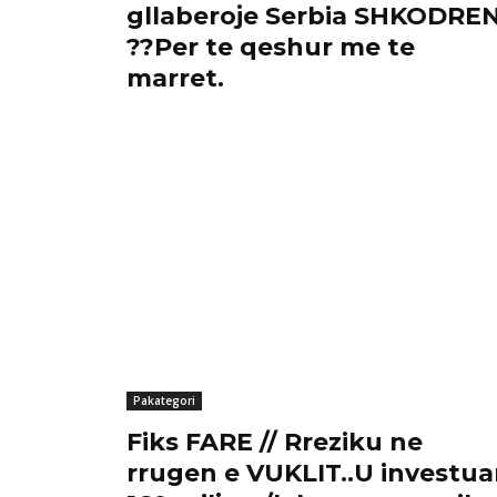
gllaberoje Serbia SHKODRE
??Per te qeshur me te
marret.
Pakategori
Fiks FARE // Rreziku ne
rrugen e VUKLIT..U investu