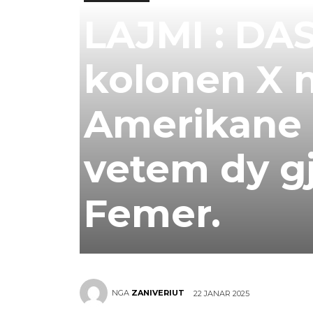
LAJMI : D
kolonen X 
Amerikane 
vetem dy gj
Femer.
NGA
ZANIVERIUT
22 JANAR 2025