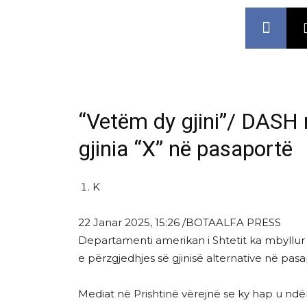
“Vetëm dy gjini”/ DASH 
gjinia “X” në pasaportë
K
22 Janar 2025, 15:26 /
BOTA
ALFA PRESS
Departamenti amerikan i Shtetit ka mbyllu
e përzgjedhjes së gjinisë alternative në pas
Mediat në Prishtinë vërejnë se ky hap u nd