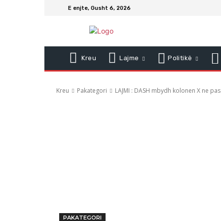
E enjte, Gusht 6, 2026
Kreu
Lajme
Politikë
Kreu
Pakategori
LAJMI : DASH mbydh kolonen X ne pasa
PAKATEGORI