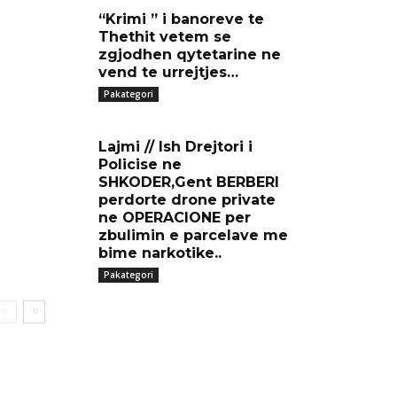
“Krimi ” i banoreve te
Thethit vetem se
zgjodhen qytetarine ne
vend te urrejtjes…
Pakategori
Lajmi // Ish Drejtori i
Policise ne
SHKODER,Gent BERBERI
perdorte drone private
ne OPERACIONE per
zbulimin e parcelave me
bime narkotike..
Pakategori