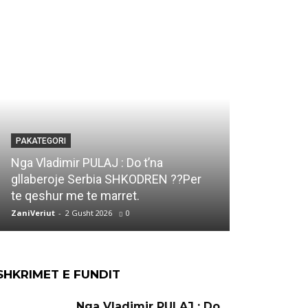
PAKATEGORI
PAKATEGORI
Marjana KO
Nga Vladimir PULAJ : Do t’na
DUKAGJIN e
gllaberoje Serbia SHKODREN ??Per
Ti qe ke vi
te qeshur me te marret.
jete..
ZaniVeriut
-
2 Gusht 2026
0
ZaniVeriut
-
1 
SHKRIMET E FUNDIT
Nga Vladimir PULAJ : Do