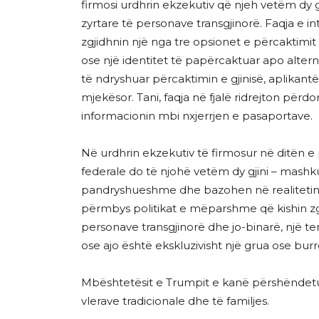
firmosi urdhrin ekzekutiv që njeh vetëm dy 
zyrtare të personave transgjinorë. Faqja e i
zgjidhnin një nga tre opsionet e përcaktimit 
ose një identitet të papërcaktuar apo alter
të ndryshuar përcaktimin e gjinisë, aplikan
mjekësor. Tani, faqja në fjalë ridrejton përd
informacionin mbi nxjerrjen e pasaportave.
Në urdhrin ekzekutiv të firmosur në ditën e
federale do të njohë vetëm dy gjini – mashk
pandryshueshme dhe bazohen në realitetin
përmbys politikat e mëparshme që kishin zg
personave transgjinorë dhe jo-binarë, një t
ose ajo është ekskluzivisht një grua ose burr
Mbështetësit e Trumpit e kanë përshëndetur 
vlerave tradicionale dhe të familjes.