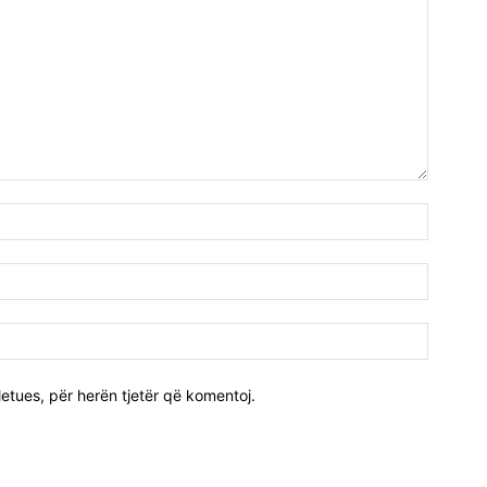
Emri:*
Email:*
Uebfaqj
etues, për herën tjetër që komentoj.