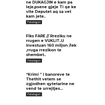
ne DUKAGJIN e kam pa
leje,psene gjeje Ti qe ke
vite Deputet aq sa vet
kam jete..
Pakategori
Fiks FARE // Rreziku ne
rrugen e VUKLIT..U
investuan 160 miljon /lek
,rruga rrezikon te
shembet..
Pakategori
“Krimi ” i banoreve te
Thethit vetem se
zgjodhen qytetarine ne
vend te urrejtjes…
Pakategori