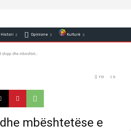
t shqip dhe
SPAKUN per
Histori
Opinione
Kulturë
allkanit
t shqip dhe mbeshtet...
113
0
p dhe mbështetëse e