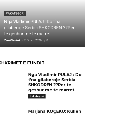
PAKATEGORI
PAKATEGORI
Marjana KO
Nga Vladimir PULAJ : Do t’na
DUKAGJIN e
gllaberoje Serbia SHKODREN ??Per
Ti qe ke vi
te qeshur me te marret.
jete..
ZaniVeriut
-
2 Gusht 2026
0
ZaniVeriut
-
1 
SHKRIMET E FUNDIT
Nga Vladimir PULAJ : Do
t’na gllaberoje Serbia
SHKODREN ??Per te
qeshur me te marret.
Pakategori
Marjana KOÇEKU: Kullen