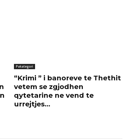
Pakategori
“Krimi ” i banoreve te Thethit
an
vetem se zgjodhen
on
qytetarine ne vend te
urrejtjes…