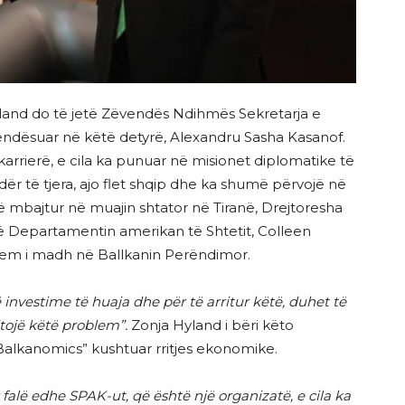
land do të jetë Zëvendës Ndihmës Sekretarja e
endësuar në këtë detyrë, Alexandru Sasha Kasanof.
rrierë, e cila ka punuar në misionet diplomatike të
r të tjera, ajo flet shqip dhe ka shumë përvojë në
 të mbajtur në muajin shtator në Tiranë, Drejtoresha
 Departamentin amerikan të Shtetit, Colleen
lem i madh në Ballkanin Perëndimor.
investime të huaja dhe për të arritur këtë, duhet të
jtojë këtë problem”.
Zonja Hyland i bëri këto
alkanomics” kushtuar rritjes ekonomike.
falë edhe SPAK-ut, që është një organizatë, e cila ka