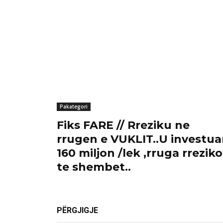
Pakategori
Fiks FARE // Rreziku ne
rrugen e VUKLIT..U investu
160 miljon /lek ,rruga rrezik
te shembet..
PËRGJIGJE