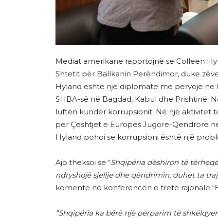
Mediat amerikane raportojnë se Colleen Hy
Shtetit për Ballkanin Perëndimor, duke zëv
Hyland është një diplomate me përvojë në ka
SHBA-së në Bagdad, Kabul dhe Prishtinë. Ndë
luftën kundër korrupsionit. Në një aktivitet
për Çështjet e Europës Jugore-Qendrore në
Hyland pohoi se korrupsioni është një prob
Ajo theksoi se “
Shqipëria dëshiron të tërheqë 
ndryshojë sjellje dhe qëndrimin, duhet ta tra
komente në konferencën e tretë rajonale “B
“Shqipëria ka bërë një përparim të shkëlqyer 