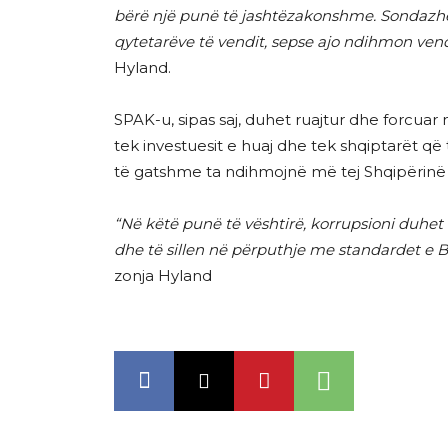
bërë një punë të jashtëzakonshme. Sondazhet
qytetarëve të vendit, sepse ajo ndihmon vendi
Hyland.
SPAK-u, sipas saj, duhet ruajtur dhe forcuar
tek investuesit e huaj dhe tek shqiptarët që
të gatshme ta ndihmojnë më tej Shqipërinë 
“Në këtë punë të vështirë, korrupsioni duhet
dhe të sillen në përputhje me standardet e 
zonja Hyland