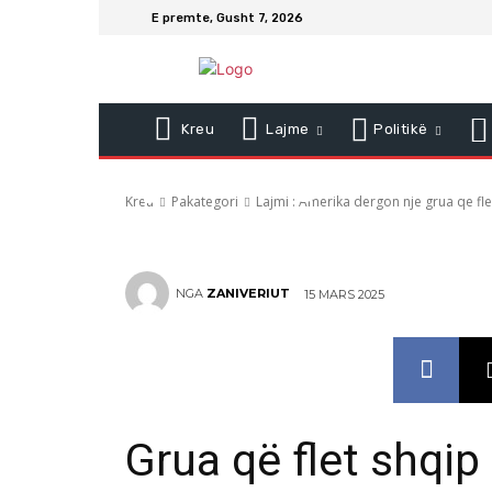
grua qe fle
E premte, Gusht 7, 2026
mbeshtet 
Kreu
Lajme
Politikë
çeshtjet e B
Kreu
Pakategori
Lajmi : Amerika dergon nje grua qe fle
NGA
ZANIVERIUT
15 MARS 2025
Grua që flet shqi