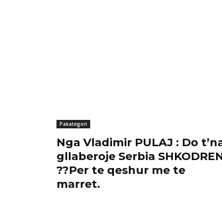
Pakategori
Nga Vladimir PULAJ : Do t’n
gllaberoje Serbia SHKODRE
??Per te qeshur me te
marret.