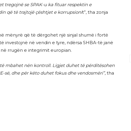
 tregojnë se SPAK-u ka fituar respektin e
n që të trajtojë çështjet e korrupsioni
t”, tha zonja
 në mënyrë që të dërgohet një sinjal shumë i fortë
 të investojnë në vendin e tyre, ndërsa SHBA-të janë
në rrugën e integrimit europian.
 të mbahet nën kontroll. Ligjet duhet të përditësohen
BE-së, dhe për këto duhet fokus dhe vendosmëri”
, tha