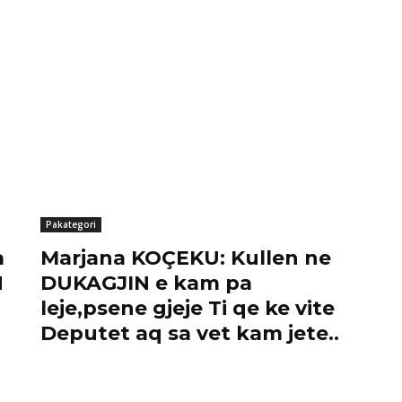
Pakategori
a
Marjana KOÇEKU: Kullen ne
N
DUKAGJIN e kam pa
leje,psene gjeje Ti qe ke vite
Deputet aq sa vet kam jete..