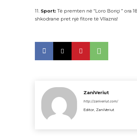
11.
Sport:
Të premten në “Loro Boriçi ” ora 18:
shkodrane pret një fitore të Vllaznis!
ZaniVeriut
http://zaniveriut.com/
Editor, ZaniVeriut