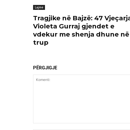
Lajme
Tragjike në Bajzë: 47 Vjeçarj
Violeta Gurraj gjendet e
vdekur me shenja dhune në
trup
PËRGJIGJE
Komenti: