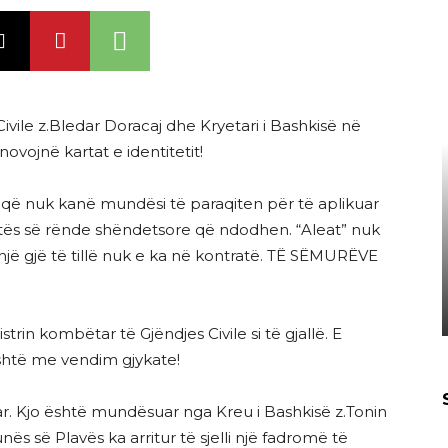
Civile z.Bledar Doracaj dhe Kryetari i Bashkisë në
ovojnë kartat e identitetit!
r që nuk kanë mundësi të paraqiten për të aplikuar
tuatës së rënde shëndetsore që ndodhen. “Aleat” nuk
një gjë të tillë nuk e ka në kontratë. TË SËMURËVE
rin kombëtar të Gjëndjes Civile si të gjallë. E
shtë me vendim gjykate!
r. Kjo është mundësuar nga Kreu i Bashkisë z.Tonin
ës së Plavës ka arritur të sjelli një fadromë të