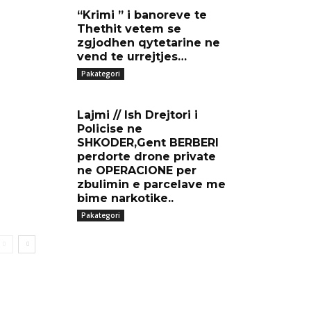
“Krimi ” i banoreve te
Thethit vetem se
zgjodhen qytetarine ne
vend te urrejtjes…
Pakategori
Lajmi // Ish Drejtori i
Policise ne
SHKODER,Gent BERBERI
perdorte drone private
ne OPERACIONE per
zbulimin e parcelave me
bime narkotike..
Pakategori