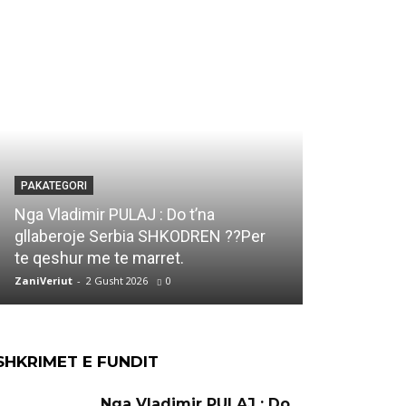
PAKATEGORI
PAKATEGORI
Marjana KO
Nga Vladimir PULAJ : Do t’na
DUKAGJIN e
gllaberoje Serbia SHKODREN ??Per
Ti qe ke vi
te qeshur me te marret.
jete..
ZaniVeriut
-
2 Gusht 2026
0
ZaniVeriut
-
1 
SHKRIMET E FUNDIT
Nga Vladimir PULAJ : Do