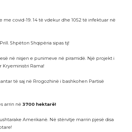
ve me covid-19. 14 të vdekur dhe 1052 të infektuar në
ll. Shpëton Shqipëria sipas tij!
esë në nisjen e punimeve në piramidë. Një projekt i
 Kryeministri Rama!
antar të saj në Rrogozhinë i bashkohen Partisë
s arrin në
3700 hektarë!
 ushtarake Amerikanë. Në stërvitje marrin pjesë disa
ptare!