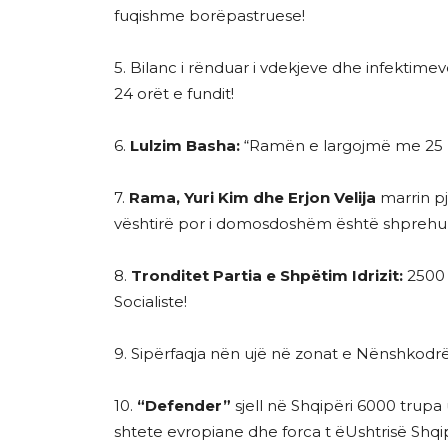
fuqishme borëpastruese!
5. Bilanc i rënduar i vdekjeve dhe infektime
24 orët e fundit!
6.
Lulzim Basha:
“Ramën e largojmë me 25 Pri
7.
Rama, Yuri Kim dhe Erjon Velija
marrin pj
vështirë por i domosdoshëm është shprehur
8.
Tronditet Partia e Shpëtim Idrizit:
2500 
Socialiste!
9. Sipërfaqja nën ujë në zonat e Nënshkodrë
10.
“Defender”
sjell në Shqipëri 6000 trupa
shtete evropiane dhe forca t ëUshtrisë Shqi