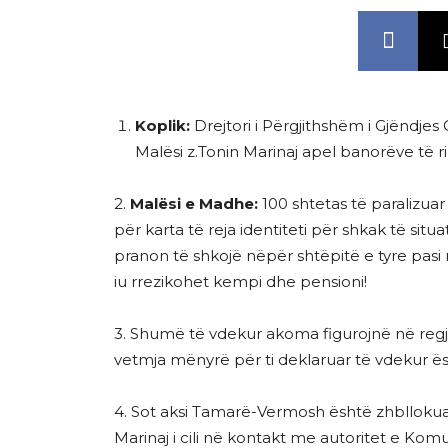
Koplik:
Drejtori i Përgjithshëm i Gjëndjes 
Malësi z.Tonin Marinaj apel banorëve të rin
2.
Malësi e Madhe:
100 shtetas të paralizua
për karta të reja identiteti për shkak të si
pranon të shkojë nëpër shtëpitë e tyre pasi 
iu rrezikohet kempi dhe pensioni!
3. Shumë të vdekur akoma figurojnë në regjist
vetmja mënyrë për ti deklaruar të vdekur ë
4. Sot aksi Tamarë-Vermosh është zhbllokua
Marinaj i cili në kontakt me autoritet e Komun