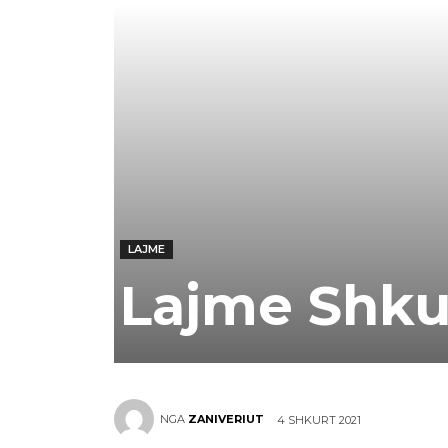
LAJME
Lajme Shkur
NGA
ZANIVERIUT
4 SHKURT 2021