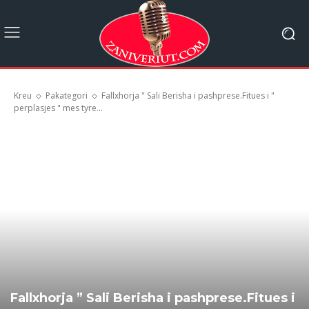
Kreu
Pakategori
Fallxhorja " Sali Berisha i pashprese.Fitues i "
perplasjes " mes tyre...
Fallxhorja ” Sali Berisha i pashprese.Fitues i