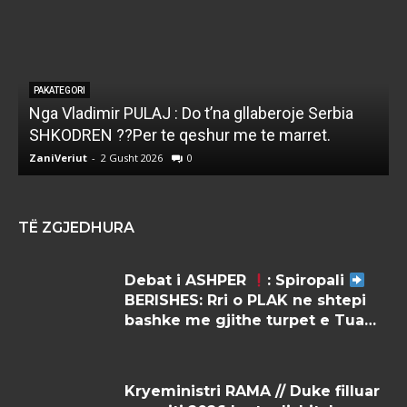
PAKATEGORI
Nga Vladimir PULAJ : Do t’na gllaberoje Serbia
l
SHKODREN ??Per te qeshur me te marret.
k
ZaniVeriut
-
2 Gusht 2026
0
Z
TË ZGJEDHURA
Debat i ASHPER
: Spiropali
BERISHES: Rri o PLAK ne shtepi
bashke me gjithe turpet e Tua…
Kryeministri RAMA // Duke filluar