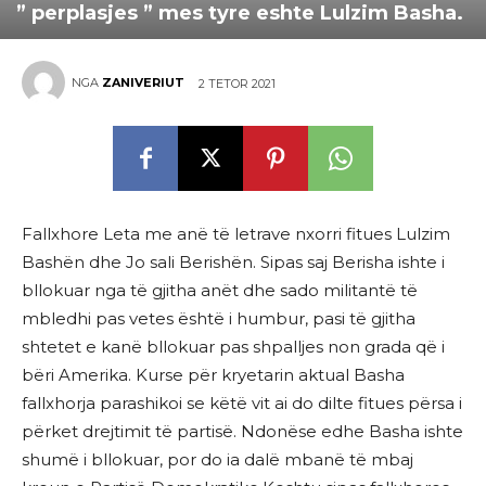
” perplasjes ” mes tyre eshte Lulzim Basha.
NGA
ZANIVERIUT
2 TETOR 2021
Fallxhore Leta me anë të letrave nxorri fitues Lulzim
Bashën dhe Jo sali Berishën. Sipas saj Berisha ishte i
bllokuar nga të gjitha anët dhe sado militantë të
mbledhi pas vetes është i humbur, pasi të gjitha
shtetet e kanë bllokuar pas shpalljes non grada që i
bëri Amerika. Kurse për kryetarin aktual Basha
fallxhorja parashikoi se këtë vit ai do dilte fitues përsa i
përket drejtimit të partisë. Ndonëse edhe Basha ishte
shumë i bllokuar, por do ia dalë mbanë të mbaj