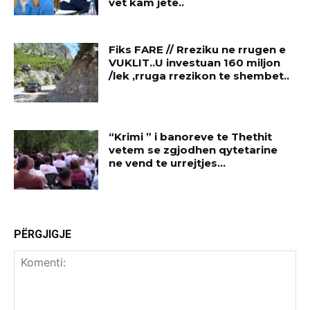
vet kam jete..
Fiks FARE // Rreziku ne rrugen e
VUKLIT..U investuan 160 miljon
/lek ,rruga rrezikon te shembet..
“Krimi ” i banoreve te Thethit
vetem se zgjodhen qytetarine
ne vend te urrejtjes…
PËRGJIGJE