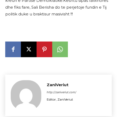
kreun e Partisë Demokratike.Keshtu sipas fallxhores
dhe fiks fare, Sali Berisha do te perjetoje fundin e Tij
politik duke u braktisur masivisht !!!
ZaniVeriut
http://zaniveriut.com/
Editor, ZaniVeriut