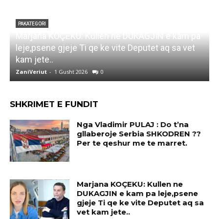
PAKATEGORI
Marjana KOÇEKU: Kullen ne DUKAGJIN e kam pa
F
leje,psene gjeje Ti qe ke vite Deputet aq sa vet
i
kam jete..
ZaniVeriut
-
1 Gusht 2026
0
Z
SHKRIMET E FUNDIT
Nga Vladimir PULAJ : Do t’na
gllaberoje Serbia SHKODREN ??
Per te qeshur me te marret.
Marjana KOÇEKU: Kullen ne
DUKAGJIN e kam pa leje,psene
gjeje Ti qe ke vite Deputet aq sa
vet kam jete..