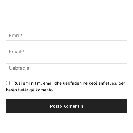
Komenti:
Emr
Ema
Ue
Ruaj emrin tim, email dhe uebfaqen në këtë shfletues, për
herën tjetër që komentoj.