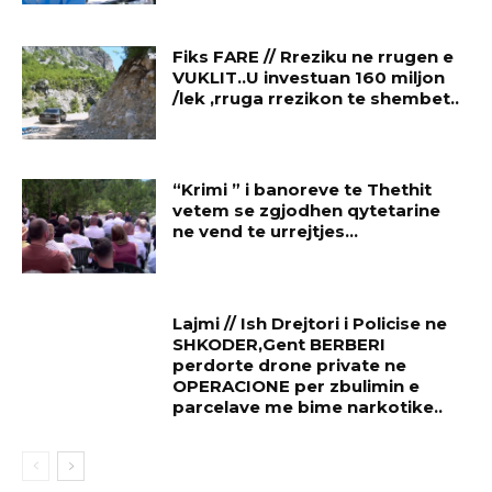
Fiks FARE // Rreziku ne rrugen e
VUKLIT..U investuan 160 miljon
/lek ,rruga rrezikon te shembet..
“Krimi ” i banoreve te Thethit
vetem se zgjodhen qytetarine
ne vend te urrejtjes…
Lajmi // Ish Drejtori i Policise ne
SHKODER,Gent BERBERI
perdorte drone private ne
OPERACIONE per zbulimin e
parcelave me bime narkotike..