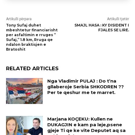
Artikulli përpara
Artikulli tjetër
Tony Sufaj duhet
SMAJL HASA : KY DISIDENT I
mbeshtetur financiarisht
FJALES SE LIRE.
per asfaltimin e rruges ”
Sufaj,” 1.8 km, Rruga qe
ndalon braktisjen e
Bratoshit
RELATED ARTICLES
Nga Vladimir PULAJ : Do t’na
gllaberoje Serbia SHKODREN ??
Per te qeshur me te marret.
Marjana KOÇEKU: Kullen ne
DUKAGJIN e kam pa leje,psene
gjeje Ti qe ke vite Deputet aq sa