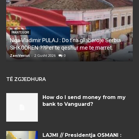
PAKATEGORI
Nga Vladimir PULAJ : Do t’na gllaberoje Serbia
l
SHKODREN ??Per te qeshur me te marret.
k
ZaniVeriut
-
2 Gusht 2026
0
Z
TË ZGJEDHURA
How do I send money from my
bank to Vanguard?
LAJMI // Presidentja OSMANI :