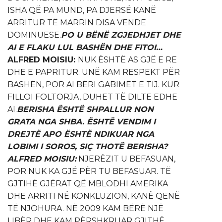
ISHA QË PA MUND, PA DJERSË KANË
ARRITUR TË MARRIN DISA VENDE
DOMINUESE.
PO U BËNË ZGJEDHJET DHE
AI E FLAKU LUL BASHËN DHE FITOI…
ALFRED MOISIU:
NUK ËSHTË AS GJË E RE
DHE E PAPRITUR. UNË KAM RESPEKT PËR
BASHËN, POR AI BËRI GABIMET E TIJ. KUR
FILLOI FOLTORJA, DUHET TË DILTE EDHE
AI.
BERISHA ËSHTË SHPALLUR NON
GRATA NGA SHBA. ËSHTË VENDIM I
DREJTË APO ËSHTË NDIKUAR NGA
LOBIMI I SOROS, SIÇ THOTË BERISHA?
ALFRED MOISIU:
NJERËZIT U BEFASUAN,
POR NUK KA GJË PËR TU BEFASUAR. TË
GJTIHË GJËRAT QË MBLODHI AMERIKA
DHE ARRITI NË KONKLUZION, KANË QENË
TË NJOHURA. NË 2009 KAM BËRË NJË
LIBËR DHE KAM PËRSHKRUAR GJITHË