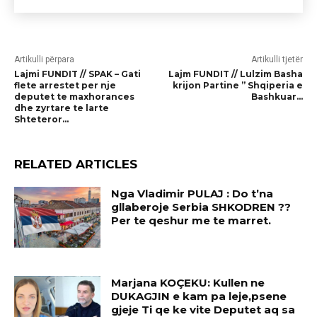
Artikulli përpara
Artikulli tjetër
Lajmi FUNDIT // SPAK – Gati
Lajm FUNDIT // Lulzim Basha
flete arrestet per nje
krijon Partine ” Shqiperia e
deputet te maxhorances
Bashkuar…
dhe zyrtare te larte
Shteteror…
RELATED ARTICLES
Nga Vladimir PULAJ : Do t’na
gllaberoje Serbia SHKODREN ??
Per te qeshur me te marret.
Marjana KOÇEKU: Kullen ne
DUKAGJIN e kam pa leje,psene
gjeje Ti qe ke vite Deputet aq sa