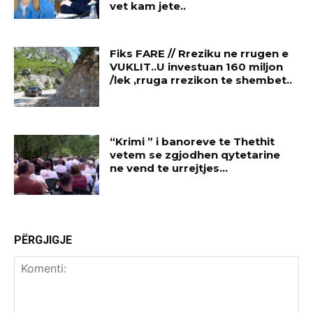
vet kam jete..
Fiks FARE // Rreziku ne rrugen e
VUKLIT..U investuan 160 miljon
/lek ,rruga rrezikon te shembet..
“Krimi ” i banoreve te Thethit
vetem se zgjodhen qytetarine
ne vend te urrejtjes…
PËRGJIGJE