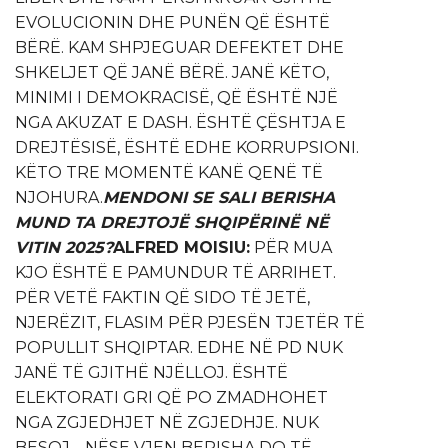
EVOLUCIONIN DHE PUNËN QË ËSHTË
BËRË. KAM SHPJEGUAR DEFEKTET DHE
SHKELJET QË JANË BËRË. JANË KËTO,
MINIMI I DEMOKRACISË, QË ËSHTË NJË
NGA AKUZAT E DASH. ËSHTË ÇËSHTJA E
DREJTËSISË, ËSHTË EDHE KORRUPSIONI.
KËTO TRE MOMENTË KANË QENË TË
NJOHURA.
MENDONI SE SALI BERISHA
MUND TA DREJTOJË SHQIPËRINË NË
VITIN 2025?
ALFRED MOISIU:
PËR MUA
KJO ËSHTË E PAMUNDUR TË ARRIHET.
PËR VETË FAKTIN QË SIDO TË JETË,
NJERËZIT, FLASIM PËR PJESËN TJETËR TË
POPULLIT SHQIPTAR. EDHE NË PD NUK
JANË TË GJITHË NJËLLOJ. ËSHTË
ELEKTORATI GRI QË PO ZMADHOHET
NGA ZGJEDHJET NË ZGJEDHJE. NUK
BESOJ… NËSE VJEN BERISHA DO TË