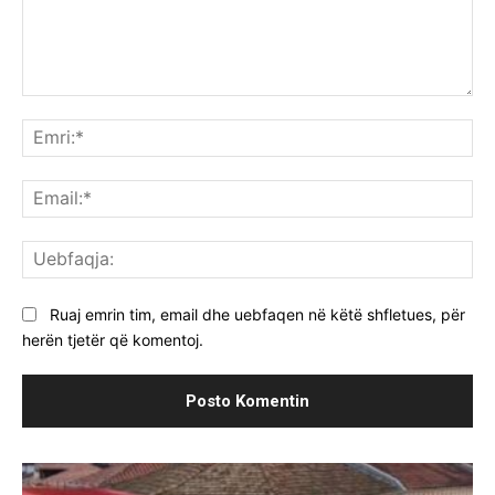
Komenti:
Emr
Ema
Ue
Ruaj emrin tim, email dhe uebfaqen në këtë shfletues, për
herën tjetër që komentoj.