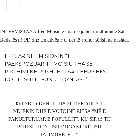
INTERVISTA// Alfred Moisiu e quan të gabuar rikthimin e Sali
Berishës në PD dhe tentativën e tij për të ardhur sërish në pushtet.
I FTUAR NË EMISIONIN “TË
PAEKSPOZUARIT”, MOISIU THA SE
RIKTHIMI NË PUSHTET I SALI BERISHËS
DO TË ISHTE “FUNDI I DYNJASË”.
ISH PRESIDENTI THA SE BERISHËN E
NDJEKIN DHE E VOTOJNË PJESA “MË E
PAKULTURUAR E POPULLIT”, KU SIPAS TIJ
PËRFSHIHEN “ISH DOGANIERË, ISH
TATIMORË, ETJ”.