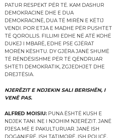
PATUR RESPEKT PËR TË. KAM DASHUR
DEMOKRACINE DHE E DUA
DEMOKRACINË, DUA TË MIRËN E KËTIJ
VENDI. POR ETJA E MADHE PËR PUSHTET
TË QOROLLIS. FILLIMI EDHE NË ATË KOHË
DUKEJ I MBARË, EDHE PSE GJËRAT
MORËN KËSHTU. DY GJËRA JANË SHUMË
TË RËNDËSISHME PËR TË QËNDRUAR
SHTETI DEMOKRATIK, ZGJEDHJET DHE
DREJTËSIA.
NJERËZIT E NDJEKIN SALI BERISHËN, I
VENË PAS.
ALFRED MOISIU:
PUNA ËSHTË KUSH E
NDJEK TANI. NE I NJOHIM NJERËZIT. JANË
PJESA MË E PAKULTURUAR. JANË ISH
DOGANIERË, ISH TATIMORË, ISH POLICË,