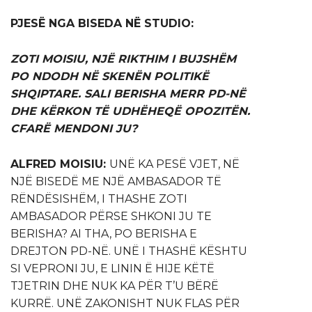
PJESË NGA BISEDA NË STUDIO:
ZOTI MOISIU, NJË RIKTHIM I BUJSHËM
PO NDODH NË SKENËN POLITIKË
SHQIPTARE. SALI BERISHA MERR PD-NË
DHE KËRKON TË UDHËHEQË OPOZITËN.
CFARË MENDONI JU?
ALFRED MOISIU:
UNË KA PESË VJET, NË
NJË BISEDË ME NJË AMBASADOR TË
RËNDËSISHËM, I THASHE ZOTI
AMBASADOR PËRSE SHKONI JU TE
BERISHA? AI THA, PO BERISHA E
DREJTON PD-NË. UNË I THASHË KËSHTU
SI VEPRONI JU, E LININ Ë HIJE KËTË
TJETRIN DHE NUK KA PËR T’U BËRË
KURRË. UNË ZAKONISHT NUK FLAS PËR