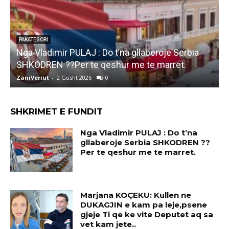
PAKATEGORI
Marjana KOÇEKU: Kullen ne DUKAGJIN e kam pa
F
leje,psene gjeje Ti qe ke vite Deputet aq sa vet
i
kam jete..
ZaniVeriut
-
1 Gusht 2026
0
Z
SHKRIMET E FUNDIT
Nga Vladimir PULAJ : Do t’na
gllaberoje Serbia SHKODREN ??
Per te qeshur me te marret.
Marjana KOÇEKU: Kullen ne
DUKAGJIN e kam pa leje,psene
gjeje Ti qe ke vite Deputet aq sa
vet kam jete..