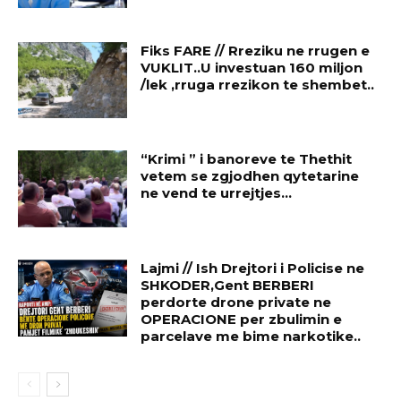
Fiks FARE // Rreziku ne rrugen e
VUKLIT..U investuan 160 miljon
/lek ,rruga rrezikon te shembet..
“Krimi ” i banoreve te Thethit
vetem se zgjodhen qytetarine
ne vend te urrejtjes…
Lajmi // Ish Drejtori i Policise ne
SHKODER,Gent BERBERI
perdorte drone private ne
OPERACIONE per zbulimin e
parcelave me bime narkotike..