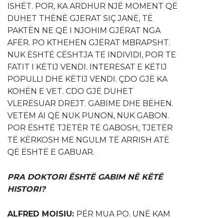
ISHËT. POR, KA ARDHUR NJË MOMENT QË
DUHET THËNË GJERAT SIÇ JANË, TË
PAKTËN NE QË I NJOHIM GJËRAT NGA
AFËR. PO KTHEHEN GJËRAT MBRAPSHT.
NUK ËSHTË CËSHTJA TE INDIVIDI, POR TE
FATIT I KËTIJ VENDI. INTERESAT E KËTIJ
POPULLI DHE KËTIJ VENDI. ÇDO GJË KA
KOHËN E VET. CDO GJË DUHET
VLERËSUAR DREJT. GABIME DHE BËHEN.
VETËM AI QË NUK PUNON, NUK GABON.
POR ËSHTË TJETËR TË GABOSH, TJETËR
TË KËRKOSH ME NGULM TË ARRISH ATË
QË ËSHTË E GABUAR.
PRA DOKTORI ËSHTË GABIM NË KËTË
HISTORI?
ALFRED MOISIU:
PËR MUA PO. UNË KAM