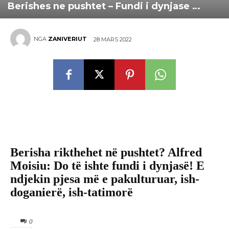
Berishes ne pushtet – Fundi i dynjase …
NGA
ZANIVERIUT
28 MARS 2022
LAJMET KRYESORE
POLITIKË
Berisha rikthehet në pushtet? Alfred
Moisiu: Do të ishte fundi i dynjasë! E
ndjekin pjesa më e pakulturuar, ish-
doganierë, ish-tatimorë
0