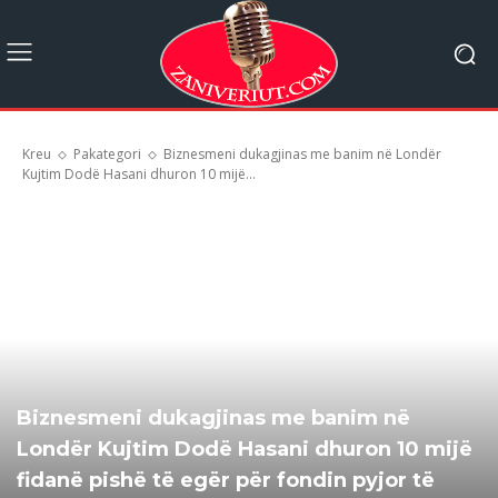
Kreu
Pakategori
Biznesmeni dukagjinas me banim në Londër
Kujtim Dodë Hasani dhuron 10 mijë...
Biznesmeni dukagjinas me banim në
Londër Kujtim Dodë Hasani dhuron 10 mijë
fidanë pishë të egër për fondin pyjor të