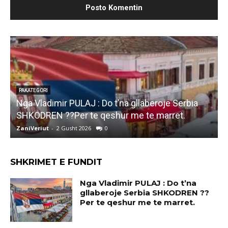
PAKATEGORI
Marjana KOÇEKU: Kullen ne DUKAGJIN e kam pa
leje,psene gjeje Ti qe ke vite Deputet aq sa vet
kam jete..
ZaniVeriut
-
1 Gusht 2026
0
SHKRIMET E FUNDIT
Nga Vladimir PULAJ : Do t’na
gllaberoje Serbia SHKODREN ??
Per te qeshur me te marret.