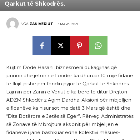
Qarkut të Shkodrës.
NGA
ZANIVERIUT
3 MARS 2021
Kujtim Dodë Hasani, biznesmeni dukagjinas që
punon dhe jeton në Londër ka dhuruar 10 mijë fidanë
të llojit pishë për fondin pyjor të Qarkut të Shkodrës.
Lajmin për Zanin e Veriut e ka bërë të ditur Drejtori
ADZM Shkodër z.Agim Dardha. Aksioni për mbjelljen
e fidanëve ka nisur sot me datë 3 Mars që është dhe
“Dita Botërore e Jetës së Egër”. Përveç Administratës
së Zonave të Mbrojtura aksionit për mbjelljen e
fidanëve i janë bashkuar edhe kolektivi mësues-