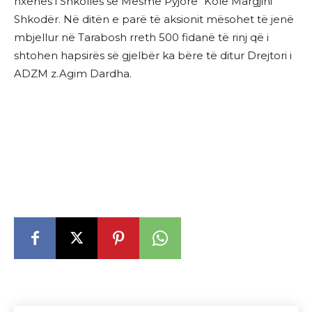
nxënës i Shkollës së Mesme Pyjore “Kolë Margjini”
Shkodër. Në ditën e parë të aksionit mësohet të jenë
mbjellur në Tarabosh rreth 500 fidanë të rinj që i
shtohen hapsirës së gjelbër ka bëre të ditur Drejtori i
ADZM z.Agim Dardha.