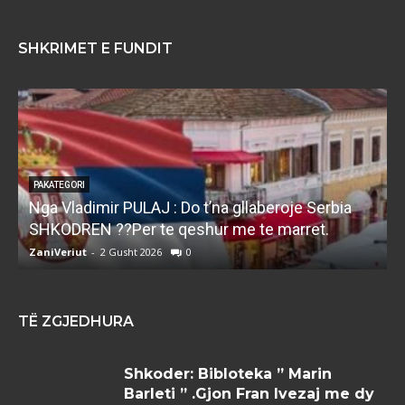
SHKRIMET E FUNDIT
PAKATEGORI
Nga Vladimir PULAJ : Do t’na gllaberoje Serbia
l
SHKODREN ??Per te qeshur me te marret.
k
ZaniVeriut
-
2 Gusht 2026
0
Z
TË ZGJEDHURA
Shkoder: Bibloteka ” Marin
Barleti ” .Gjon Fran Ivezaj me dy