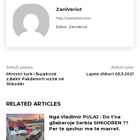
ZaniVeriut
http://zaniveriut.com/
Editor, ZaniVeriut
Artikulli përpara
Artikulli tjetër
Ministri turk i Bujqësisë
Lajme shkurt 05.3.2021
z.Bekir Pakdemirli vizitë në
Shkodër
RELATED ARTICLES
Nga Vladimir PULAJ : Do t’na
gllaberoje Serbia SHKODREN ??
Per te qeshur me te marret.