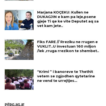
Marjana KOÇEKU: Kullen ne
DUKAGJIN e kam pa leje,psene
gjeje Ti qe ke vite Deputet aq sa
vet kam jete..
Fiks FARE // Rreziku ne rrugen e
VUKLIT..U investuan 160 miljon
/lek ,rruga rrezikon te shembet..
“Krimi ” i banoreve te Thethit
vetem se zgjodhen qytetarine
ne vend te urrejtjes…
PËRGJIGJE