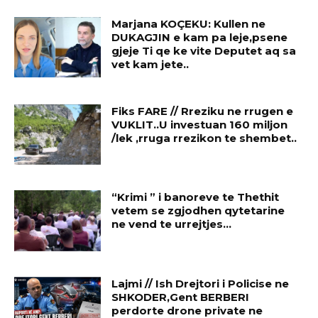
Marjana KOÇEKU: Kullen ne
DUKAGJIN e kam pa leje,psene
gjeje Ti qe ke vite Deputet aq sa
vet kam jete..
Fiks FARE // Rreziku ne rrugen e
VUKLIT..U investuan 160 miljon
/lek ,rruga rrezikon te shembet..
“Krimi ” i banoreve te Thethit
vetem se zgjodhen qytetarine
ne vend te urrejtjes…
Lajmi // Ish Drejtori i Policise ne
SHKODER,Gent BERBERI
perdorte drone private ne