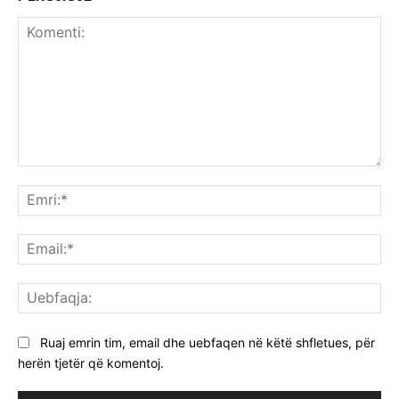
Komenti:
Emr
Ema
Ue
Ruaj emrin tim, email dhe uebfaqen në këtë shfletues, për
herën tjetër që komentoj.