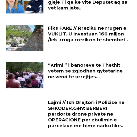
gjeje Ti qe ke vite Deputet aq sa
vet kam jete..
Fiks FARE // Rreziku ne rrugen e
VUKLIT..U investuan 160 miljon
/lek ,rruga rrezikon te shembet..
“Krimi ” i banoreve te Thethit
vetem se zgjodhen qytetarine
ne vend te urrejtjes…
Lajmi // Ish Drejtori i Policise ne
SHKODER,Gent BERBERI
perdorte drone private ne
OPERACIONE per zbulimin e
parcelave me bime narkotike..