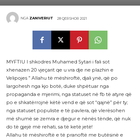
NGA
ZANIVERIUT
28 QERSHOR 2021
MYFTIU I shkodres Muhamed Sytari i fali sot
xhenazen 20 vjeçarit qe u vra dje ne plazhin e
Velipojes ” Allahu të mëshiroftë, djali ynë, që po
largohesh nga kjo botë, duke shpëtuar nga
propaganda e mjerimi, nga statuset në fb të atyre që
po e shkatërrojnë këtë vend e që sot “qajnë” për ty;
nga statuset populiste e të pavlera, që vlerësohen
më shumë se zemra e djegur e nënës tënde, që nuk
do të gjejë më rehati, sa të ketë jetë!
Allahu të mëshiroftë e të pranoftë me butësinë e