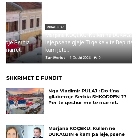
PAKATEGORI
Marjana KOÇEKU: Kullen ne DUKAGJIN e kam pa
F
leje,psene gjeje Ti qe ke vite Deputet aq sa vet
i
kam jete..
ZaniVeriut
-
1 Gusht 2026
0
Z
SHKRIMET E FUNDIT
Nga Vladimir PULAJ : Do t’na
gllaberoje Serbia SHKODREN ??
Per te qeshur me te marret.
Marjana KOÇEKU: Kullen ne
DUKAGJIN e kam pa leje,psene