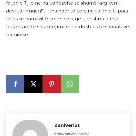
faljen e Tij, e ne na udhëzoftë se shumë larg kemi
devijuar rrugën!”, – tha ndër të tjera në fjalën e tij para
faljes së namazit të xhenazes, që u dëshmua nga
besimtarë të shumtë, imamë e drejtues të shoqatave
bamirëse.
ZaniVeriut
http://zaniveriut.com/