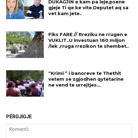
DUKAGJIN e kam pa leje,psene
gjeje Ti qe ke vite Deputet aq sa
vet kam jete..
Fiks FARE // Rreziku ne rrugen e
VUKLIT..U investuan 160 miljon
/lek ,rruga rrezikon te shembet..
“Krimi ” i banoreve te Thethit
vetem se zgjodhen qytetarine
ne vend te urrejtjes…
PËRGJIGJE