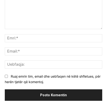
Komenti:
Emr
Ema
Ue
Ruaj emrin tim, email dhe uebfaqen në këtë shfletues, për
herën tjetër që komentoj.