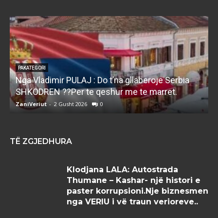
PAKATEGORI
Nga Vladimir PULAJ : Do t’na gllaberoje Serbia
l
SHKODREN ??Per te qeshur me te marret.
k
ZaniVeriut
-
2 Gusht 2026
0
Z
TË ZGJEDHURA
Klodjana LALA: Autostrada
Thumane – Kashar- një histori e
paster korrupsioni.Nje biznesmen
nga VERIU i vë traun verioreve..