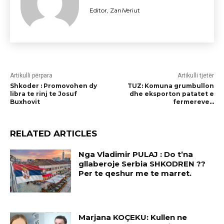
Editor, ZaniVeriut
Artikulli përpara
Artikulli tjetër
Shkoder : Promovohen dy
TUZ: Komuna grumbullon
libra te rinj te Josuf
dhe eksporton patatet e
Buxhovit
fermereve…
RELATED ARTICLES
Nga Vladimir PULAJ : Do t’na
gllaberoje Serbia SHKODREN ??
Per te qeshur me te marret.
Marjana KOÇEKU: Kullen ne