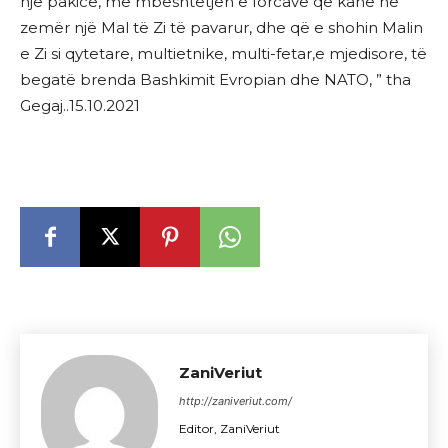
një pakicë, me mbështetjen e forcave që kanë në
zemër një Mal të Zi të pavarur, dhe që e shohin Malin
e Zi si qytetare, multietnike, multi-fetar,e mjedisore, të
begatë brenda Bashkimit Evropian dhe NATO, ” tha
Gegaj..15.10.2021
ZaniVeriut
http://zaniveriut.com/
Editor, ZaniVeriut