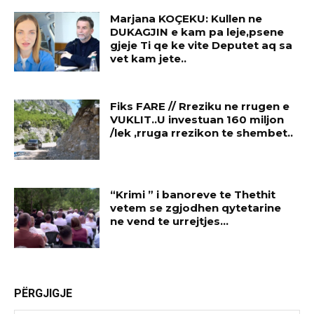
Marjana KOÇEKU: Kullen ne
DUKAGJIN e kam pa leje,psene
gjeje Ti qe ke vite Deputet aq sa
vet kam jete..
Fiks FARE // Rreziku ne rrugen e
VUKLIT..U investuan 160 miljon
/lek ,rruga rrezikon te shembet..
“Krimi ” i banoreve te Thethit
vetem se zgjodhen qytetarine
ne vend te urrejtjes…
PËRGJIGJE