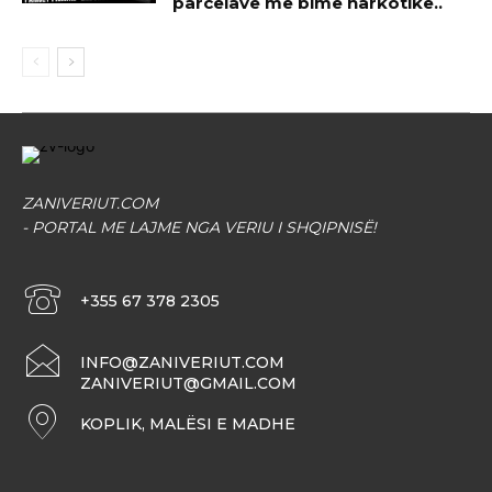
parcelave me bime narkotike..
ZANIVERIUT.COM
- PORTAL ME LAJME NGA VERIU I SHQIPNISË!
+355 67 378 2305
INFO@ZANIVERIUT.COM
ZANIVERIUT@GMAIL.COM
KOPLIK, MALËSI E MADHE