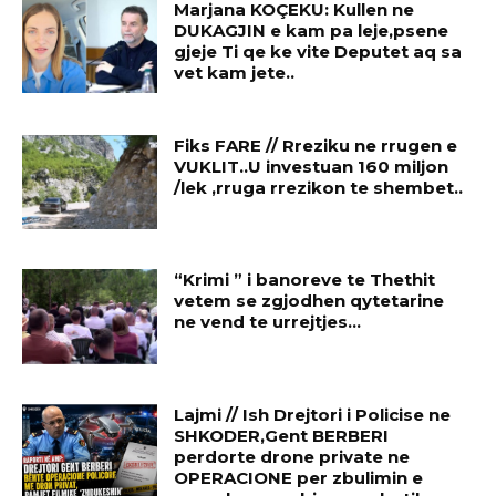
Marjana KOÇEKU: Kullen ne
DUKAGJIN e kam pa leje,psene
gjeje Ti qe ke vite Deputet aq sa
vet kam jete..
Fiks FARE // Rreziku ne rrugen e
VUKLIT..U investuan 160 miljon
/lek ,rruga rrezikon te shembet..
“Krimi ” i banoreve te Thethit
vetem se zgjodhen qytetarine
ne vend te urrejtjes…
Lajmi // Ish Drejtori i Policise ne
SHKODER,Gent BERBERI
perdorte drone private ne
OPERACIONE per zbulimin e