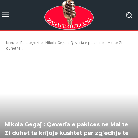
Kreu
Pakategori
Nikola Gegaj : Qeveria e pakices ne Mal te Zi
duhet te...
Nikola Gegaj : Qeveria e pakices ne Mal te
Zi duhet te krijoje kushtet per zgjedhje te