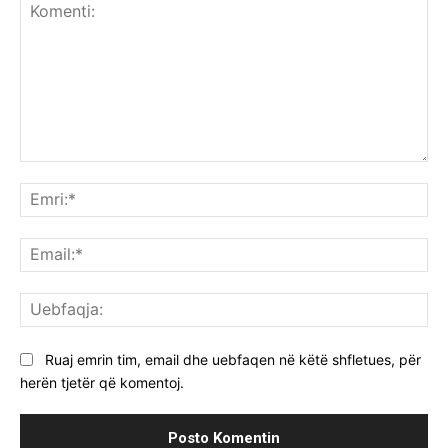
Komenti:
Emr
Ema
Ue
Ruaj emrin tim, email dhe uebfaqen në këtë shfletues, për
herën tjetër që komentoj.