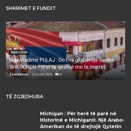
SHKRIMET E FUNDIT
PAKATEGORI
Nga Vladimir PULAJ : Do t’na gllaberoje Serbia
l
SHKODREN ??Per te qeshur me te marret.
k
ZaniVeriut
-
2 Gusht 2026
0
Z
TË ZGJEDHURA
Michigan : Për herë të parë në
Historinë e Michiganit. Një Arabo-
Amerikan do të drejtojë Qytetin