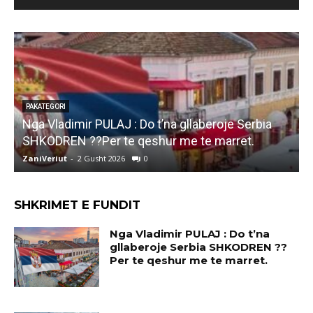
PAKATEGORI
Nga Vladimir PULAJ : Do t’na gllaberoje Serbia
l
SHKODREN ??Per te qeshur me te marret.
k
ZaniVeriut
-
2 Gusht 2026
0
Z
SHKRIMET E FUNDIT
Nga Vladimir PULAJ : Do t’na
gllaberoje Serbia SHKODREN ??
Per te qeshur me te marret.