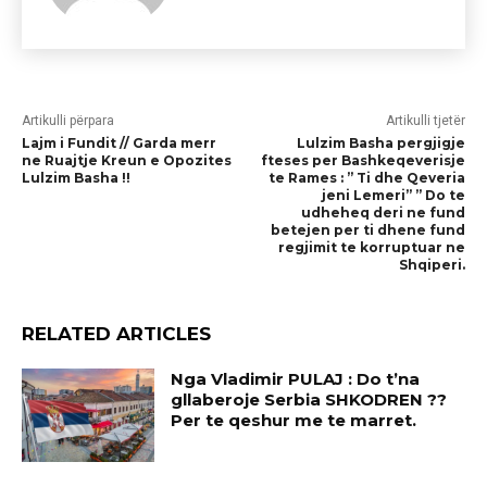
Artikulli përpara
Artikulli tjetër
Lajm i Fundit // Garda merr
Lulzim Basha pergjigje
ne Ruajtje Kreun e Opozites
fteses per Bashkeqeverisje
Lulzim Basha !!
te Rames : ” Ti dhe Qeveria
jeni Lemeri” ” Do te
udheheq deri ne fund
betejen per ti dhene fund
regjimit te korruptuar ne
Shqiperi.
RELATED ARTICLES
Nga Vladimir PULAJ : Do t’na
gllaberoje Serbia SHKODREN ??
Per te qeshur me te marret.