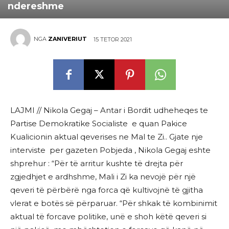
ndereshme
NGA
ZANIVERIUT
15 TETOR 2021
LAJMI // Nikola Gegaj – Antar i Bordit udheheqes te
Partise Demokratike Socialiste e quan Pakice
Kualicionin aktual qeverises ne Mal te Zi.. Gjate nje
interviste per gazeten Pobjeda , Nikola Gegaj eshte
shprehur : “Për të arritur kushte të drejta për
zgjedhjet e ardhshme, Mali i Zi ka nevojë për një
qeveri të përbërë nga forca që kultivojnë të gjitha
vlerat e botës së përparuar. “Për shkak të kombinimit
aktual të forcave politike, unë e shoh këtë qeveri si