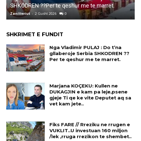
SHKODREN ??Per te qeshur me te marret.
k
ZaniVeriut
-
2 Gusht 2026
0
Z
SHKRIMET E FUNDIT
Nga Vladimir PULAJ : Do t’na
gllaberoje Serbia SHKODREN ??
Per te qeshur me te marret.
Marjana KOÇEKU: Kullen ne
DUKAGJIN e kam pa leje,psene
gjeje Ti qe ke vite Deputet aq sa
vet kam jete..
Fiks FARE // Rreziku ne rrugen e
VUKLIT..U investuan 160 miljon
/lek ,rruga rrezikon te shembet..