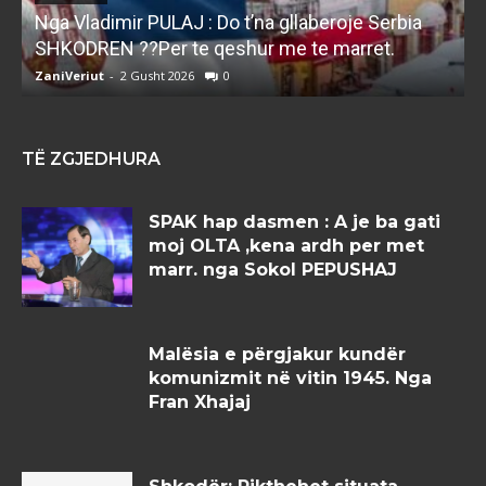
Nga Vladimir PULAJ : Do t’na gllaberoje Serbia
l
SHKODREN ??Per te qeshur me te marret.
k
ZaniVeriut
-
2 Gusht 2026
0
Z
TË ZGJEDHURA
SPAK hap dasmen : A je ba gati
moj OLTA ,kena ardh per met
marr. nga Sokol PEPUSHAJ
Malësia e përgjakur kundër
komunizmit në vitin 1945. Nga
Fran Xhajaj