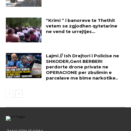
“Krimi ” i banoreve te Thethit
vetem se zgjodhen qytetarine
ne vend te urrejtjes…
Lajmi // Ish Drejtori i Policise ne
SHKODER,Gent BERBERI
perdorte drone private ne
OPERACIONE per zbulimin e
parcelave me bime narkotike..