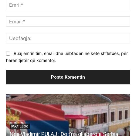
Emr
Ema
Ue
Ruaj emrin tim, email dhe uebfaqen në këtë shfletues, për
herën tjetër që komentoj.
PAKATEGORI
Nga Vladimir PULAJ : Do t’na gllaberoje Serbia
l