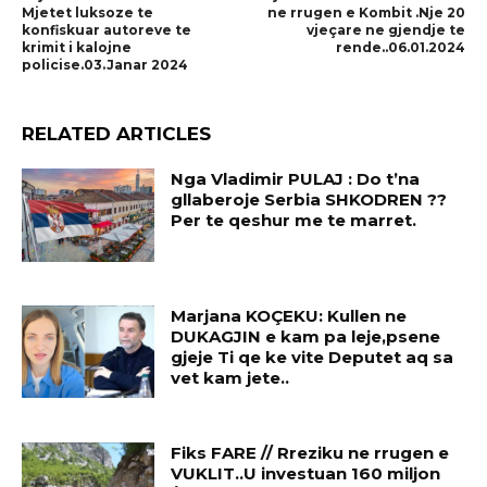
Mjetet luksoze te
ne rrugen e Kombit .Nje 20
konfiskuar autoreve te
vjeçare ne gjendje te
krimit i kalojne
rende..06.01.2024
policise.03.Janar 2024
RELATED ARTICLES
Nga Vladimir PULAJ : Do t’na
gllaberoje Serbia SHKODREN ??
Per te qeshur me te marret.
Marjana KOÇEKU: Kullen ne
DUKAGJIN e kam pa leje,psene
gjeje Ti qe ke vite Deputet aq sa
vet kam jete..
Fiks FARE // Rreziku ne rrugen e
VUKLIT..U investuan 160 miljon