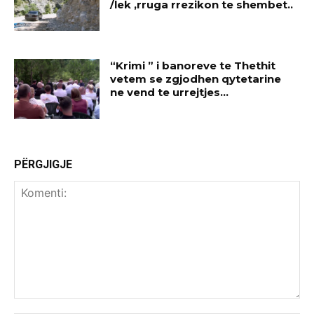
/lek ,rruga rrezikon te shembet..
“Krimi ” i banoreve te Thethit
vetem se zgjodhen qytetarine
ne vend te urrejtjes…
PËRGJIGJE
Komenti: