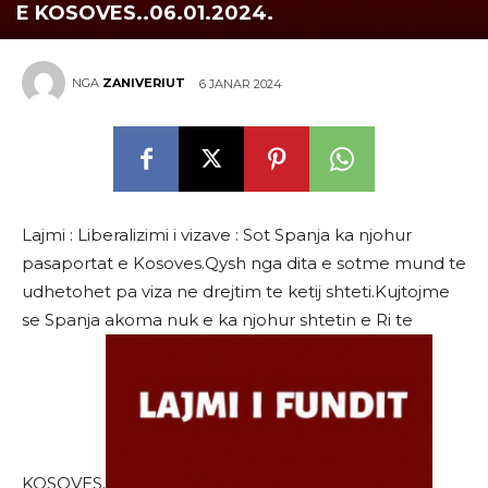
E KOSOVES..06.01.2024.
NGA
ZANIVERIUT
6 JANAR 2024
Lajmi : Liberalizimi i vizave : Sot Spanja ka njohur
pasaportat e Kosoves.Qysh nga dita e sotme mund te
udhetohet pa viza ne drejtim te ketij shteti.Kujtojme
se Spanja akoma nuk e ka njohur shtetin e Ri te
KOSOVES.