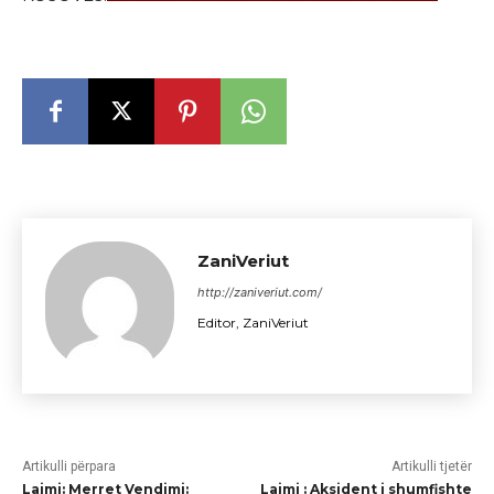
ZaniVeriut
http://zaniveriut.com/
Editor, ZaniVeriut
Artikulli përpara
Artikulli tjetër
Lajmi: Merret Vendimi:
Lajmi : Aksident i shumfishte