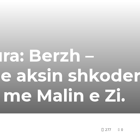
ra: Berzh –
ne aksin shkode
 me Malin e Zi.
277
0