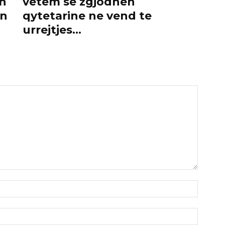
an
vetem se zgjodhen
on
qytetarine ne vend te
urrejtjes…
Emri:*
Email:*