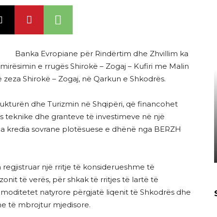
Banka Evropiane për Rindërtim dhe Zhvillim ka
mirësimin e rrugës Shirokë – Zogaj – Kufiri me Malin
 të zeza Shirokë – Zogaj, në Qarkun e Shkodrës.
trukturën dhe Turizmin në Shqipëri, që financohet
 teknike dhe granteve të investimeve në një
 nga kredia sovrane plotësuese e dhënë nga BERZH
 regjistruar një rritje të konsiderueshme të
onit të verës, për shkak të rritjes të lartë të
omoditetet natyrore përgjatë liqenit të Shkodrës dhe
ne të mbrojtur mjedisore.