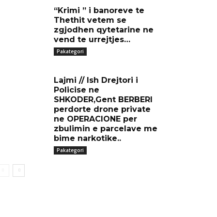
“Krimi ” i banoreve te
Thethit vetem se
zgjodhen qytetarine ne
vend te urrejtjes…
Pakategori
Lajmi // Ish Drejtori i
Policise ne
SHKODER,Gent BERBERI
perdorte drone private
ne OPERACIONE per
zbulimin e parcelave me
bime narkotike..
Pakategori