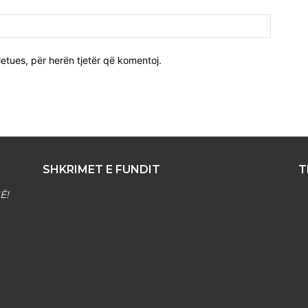
Uebfaqj
etues, për herën tjetër që komentoj.
SHKRIMET E FUNDIT
T
Ë!