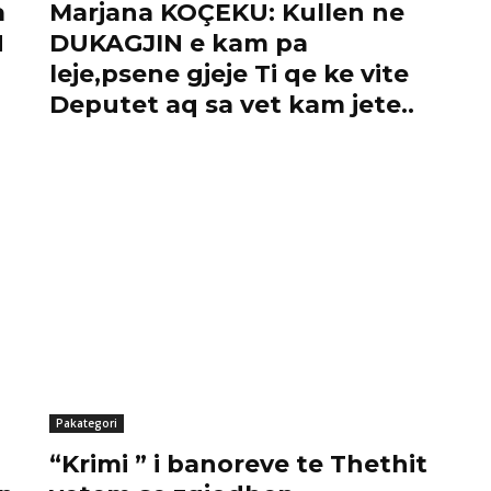
a
Marjana KOÇEKU: Kullen ne
N
DUKAGJIN e kam pa
leje,psene gjeje Ti qe ke vite
Deputet aq sa vet kam jete..
Pakategori
“Krimi ” i banoreve te Thethit