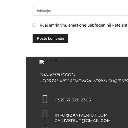
Ruaj emrin tim, email dhe uebfaqen në këtë shfl
ZANIVERIUT.COM
- PORTAL ME LAJME NGA VERIU I SHQIPNIS
+355 67 378 2305
INFO@ZANIVERIUT.COM
ZANIVERIUT@GMAIL.COM