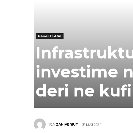
PAKATEGORI
Infrastruktu
investime 
deri ne kufi
NGA
ZANIVERIUT
31 MAJ 2024