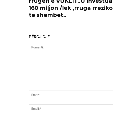
rrugen e VUKLIT..U investu
160 miljon /lek ,rruga rrezik
te shembet..
PËRGJIGJE
Komenti: