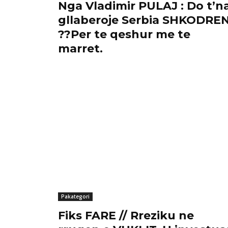
Nga Vladimir PULAJ : Do t’n
gllaberoje Serbia SHKODRE
??Per te qeshur me te
marret.
Pakategori
Fiks FARE // Rreziku ne