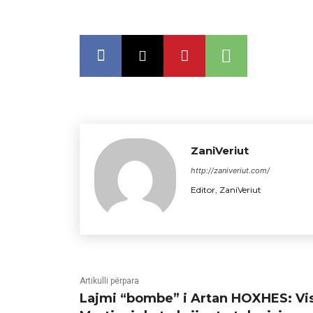
ZaniVeriut
http://zaniveriut.com/
Editor, ZaniVeriut
Artikulli përpara
Lajmi “bombe” i Artan HOXHES: Vi