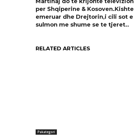
Martinaj do te krijonte televizion
per Shqiperine & Kosoven.Kishte
emeruar dhe Drejtorin,i cili sot e
sulmon me shume se te tjeret..
RELATED ARTICLES
Pakategori