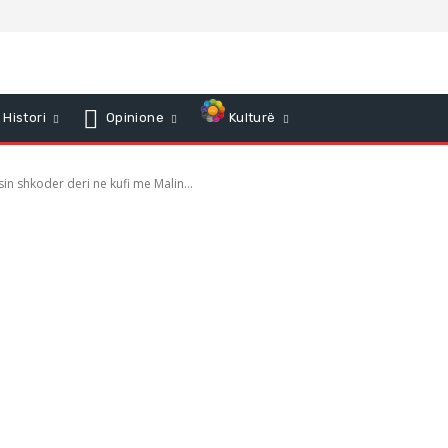
Histori
Opinione
Kulturë
sin shkoder deri ne kufi me Malin...