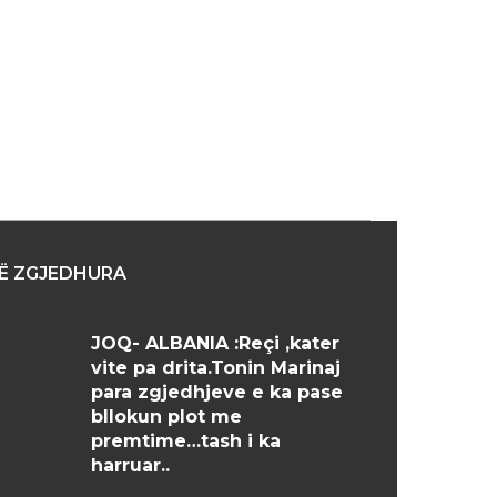
a:
Ë ZGJEDHURA
JOQ- ALBANIA :Reçi ,kater
vite pa drita.Tonin Marinaj
para zgjedhjeve e ka pase
bllokun plot me
premtime…tash i ka
harruar..