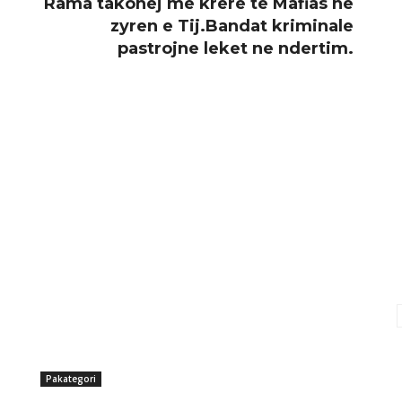
Rama takohej me krere te Mafias ne
zyren e Tij.Bandat kriminale
pastrojne leket ne ndertim.
Pakategori