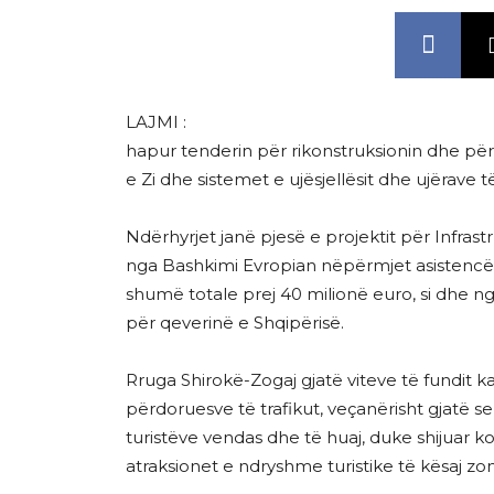
LAJMI :
hapur tenderin për rikonstruksionin dhe për
e Zi dhe sistemet e ujësjellësit dhe ujërave
Ndërhyrjet janë pjesë e projektit për Infras
nga Bashkimi Evropian nëpërmjet asistencës
shumë totale prej 40 milionë euro, si dhe
për qeverinë e Shqipërisë.
Rruga Shirokë-Zogaj gjatë viteve të fundit ka
përdoruesve të trafikut, veçanërisht gjatë sez
turistëve vendas dhe të huaj, duke shijuar k
atraksionet e ndryshme turistike të kësaj zo