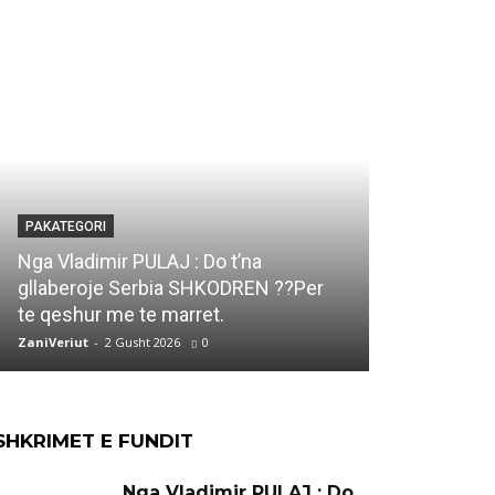
PAKATEGORI
PAKATEGORI
Marjana KO
Nga Vladimir PULAJ : Do t’na
DUKAGJIN e
gllaberoje Serbia SHKODREN ??Per
Ti qe ke vi
te qeshur me te marret.
jete..
ZaniVeriut
-
2 Gusht 2026
0
ZaniVeriut
-
1 
SHKRIMET E FUNDIT
Nga Vladimir PULAJ : Do