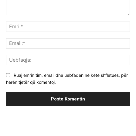
Komenti:
Emr
Ema
Ue
Ruaj emrin tim, email dhe uebfaqen në këtë shfletues, për
herën tjetër që komentoj.