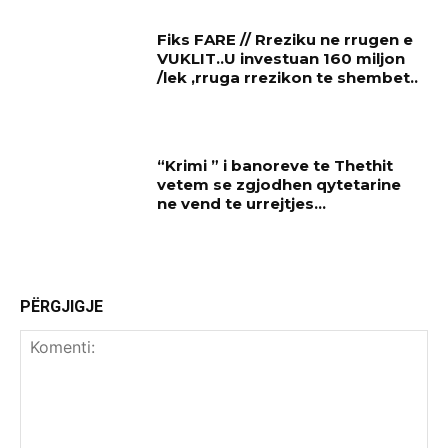
Fiks FARE // Rreziku ne rrugen e
VUKLIT..U investuan 160 miljon
/lek ,rruga rrezikon te shembet..
“Krimi ” i banoreve te Thethit
vetem se zgjodhen qytetarine
ne vend te urrejtjes…
PËRGJIGJE