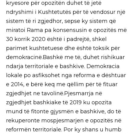
kryesore për opozitën duhet të jetë
ndryshimi i Kushtetutës për të vendosur një
sistem të ri zgjedhor, sepse ky sistem që
miratoi Rama pa konsensusin e opozitës më
30 korrik 2020 është i padrejtë, shkel
parimet kushtetuese dhe është toksik për
demokracinë.Bashkë me të, duhet rishikuar
ndarja territoriale e bashkive. Demokracia
lokale po asfiksohet nga reforma e dështuar
e 2014, e bërë keq me qëllim për të fituar
zgjedhjet ne tavolinë.Pjesmarrja në
zgjedhjet bashkiake të 2019 ku opozita
mund të fitonte gjysmën e bashkive, do të
rekuperonte mospjesmarjen e opozitës në
reformën territoriale. Por ky shans u humb