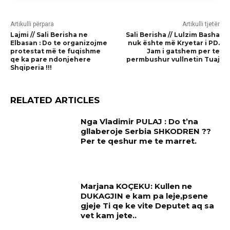
Artikulli përpara
Artikulli tjetër
Lajmi // Sali Berisha ne
Sali Berisha // Lulzim Basha
Elbasan : Do te organizojme
nuk ështe më Kryetar i PD.
protestat më te fuqishme
Jam i gatshem per te
qe ka pare ndonjehere
permbushur vullnetin Tuaj
Shqiperia !!!
RELATED ARTICLES
Nga Vladimir PULAJ : Do t’na
gllaberoje Serbia SHKODREN ??
Per te qeshur me te marret.
Marjana KOÇEKU: Kullen ne
DUKAGJIN e kam pa leje,psene
gjeje Ti qe ke vite Deputet aq sa
vet kam jete..