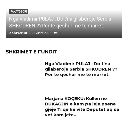
PAKATEGORI
Nga Vladimir PULAJ : Do t’na gllaberoje Serbia
l
SHKODREN ??Per te qeshur me te marret.
k
ZaniVeriut
-
2 Gusht 2026
0
Z
SHKRIMET E FUNDIT
Nga Vladimir PULAJ : Do t’na
gllaberoje Serbia SHKODREN ??
Per te qeshur me te marret.
Marjana KOÇEKU: Kullen ne
DUKAGJIN e kam pa leje,psene
gjeje Ti qe ke vite Deputet aq sa
vet kam jete..