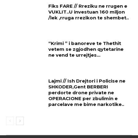
Fiks FARE // Rreziku ne rrugen e
VUKLIT..U investuan 160 miljon
/lek ,rruga rrezikon te shembet..
“Krimi ” i banoreve te Thethit
vetem se zgjodhen qytetarine
ne vend te urrejtjes…
Lajmi // Ish Drejtori i Policise ne
SHKODER,Gent BERBERI
perdorte drone private ne
OPERACIONE per zbulimin e
parcelave me bime narkotike..