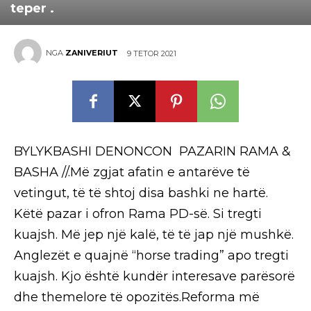
teper .
NGA
ZANIVERIUT
9 TETOR 2021
BYLYKBASHI DENONCON PAZARIN RAMA &
BASHA //.Më zgjat afatin e antarëve të
vetingut, të të shtoj disa bashki ne hartë.
Këtë pazar i ofron Rama PD-së. Si tregti
kuajsh. Më jep një kalë, të të jap një mushkë.
Anglezët e quajnë “horse trading” apo tregti
kuajsh. Kjo është kundër interesave parësorë
dhe themelore të opozitës.Reforma më