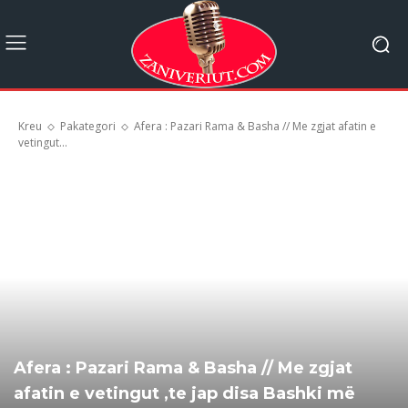
Kreu
Pakategori
Afera : Pazari Rama & Basha // Me zgjat afatin e
vetingut...
Afera : Pazari Rama & Basha // Me zgjat
afatin e vetingut ,te jap disa Bashki më