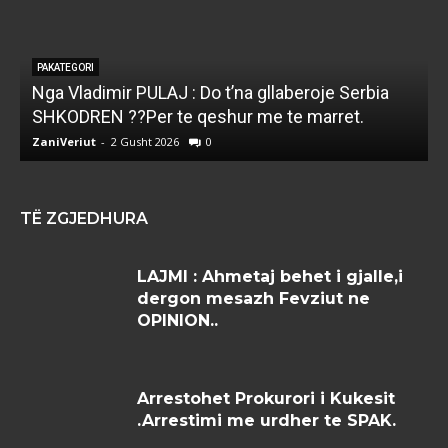
PAKATEGORI
Nga Vladimir PULAJ : Do t’na gllaberoje Serbia
l
SHKODREN ??Per te qeshur me te marret.
k
ZaniVeriut
-
2 Gusht 2026
0
Z
TË ZGJEDHURA
LAJMI : Ahmetaj behet i gjalle,i
dergon mesazh Fevziut ne
OPINION..
Arrestohet Prokurori i Kukesit
.Arrestimi me urdher te SPAK.